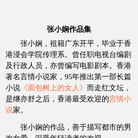
张小娴作品集
张小娴，祖籍广东开平，毕业于香
港浸会学院传理系。曾任职电视台编剧
及行政人员，亦曾编写电影剧本。香港
著名言情小说家，95年推出第一部长篇
小说
《面包树上的女人》
而走红文坛，
是继亦舒之后，香港最受欢迎的
言情小
说
家。
张小娴的作品，善于描写都市的男