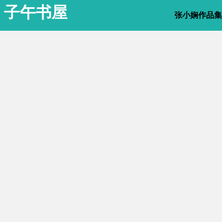
子午书屋
张小娴作品集