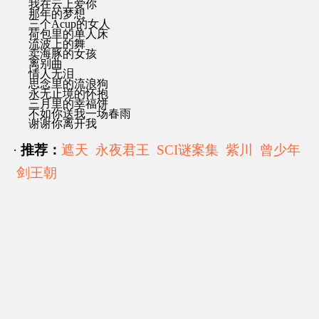
我在云上爱你
那年的梦想
三个Acup的女人
荷包里的单人床
流波上的舞
卖海豚的女孩
离别曲
情人无泪
思念里的流浪狗
永无止境的怀抱
三月里的幸福饼
不如你送我一场春雨
谢谢你离开我
·
推荐：
遮天
永夜君王
SCI谜案集
紫川
曾少年
剑王朝