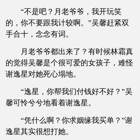
“不是吧？月老爷爷，我开玩笑
的，你不要跟我计较啊。”吴馨赶紧双
手合十，念念有词。
月老爷爷都出来了？有时候林霜真
的觉得吴馨是个很可爱的女孩子，难怪
谢逸星对她死心塌地。
“逸星，你帮我们付钱好不好？”吴
馨可怜兮兮地看着谢逸星。
“凭什么啊？你求姻缘我买单？”谢
逸星其实很想打她。