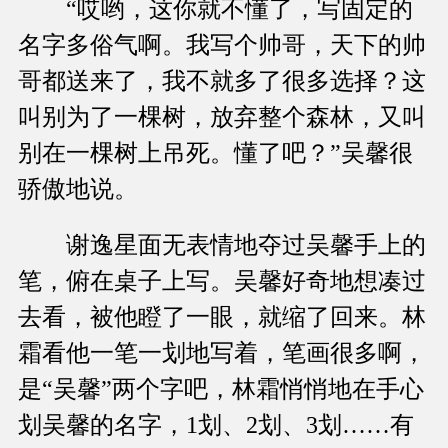
“哎哟，这你就不懂了，写固定的
名字多俗气啊。我写个帅哥，天下的帅
哥都送来了，我不就多了很多选择？这
叫别为了一棵树，放弃整个森林，又叫
别在一棵树上吊死。懂了吧？”吴馨很
骄傲地说。
谢逸星面无表情地夺过吴馨手上的
笔，俯在桌子上写。吴馨好奇地想凑过
去看，被他瞪了一眼，就缩了回来。林
霜看他一笔一划地写着，笔画很多啊，
是“吴馨”两个字吧，林霜悄悄地在手心
划吴馨的名字，1划、2划、3划……有