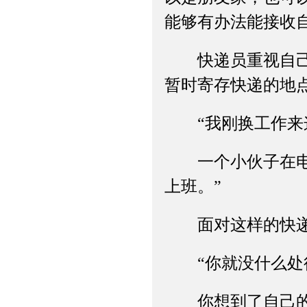
能够有办法能接收
快递员重视自己的
暂时寄存快递的地
“我刚换工作来这
一个小伙子在电话
上班。”
面对这样的快递
“你就没什么处得
你想到了自己的师