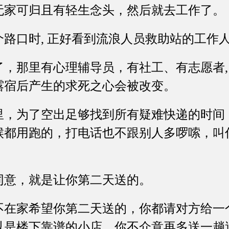
无家可归且有轻生念头，然后就去工作了。
口时, 正好看到流浪人员救助站的工作
那里有心理辅导员，有社工、有志愿者,
露宿后产生的求死之心会被改变。
为了空出足够找到所有疑难快递的时间
都用跑的，打电话也不跟别人多啰嗦，叫你
意，就是让你第二天送的。
家希望你第二天送的，你都请对方给一
以是楼下靠谱的小店，你不介意再多送一趟