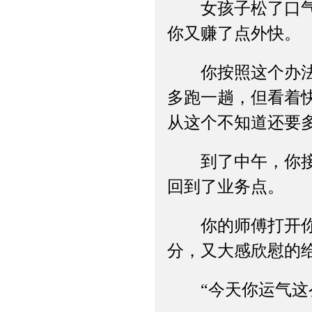
女孩子松了口气，
你又赚了点外快。
你按照这个办法，
多跑一趟，但看着
从这个不知道还要
到了中午，你接到
回到了业务点。
你的师傅打开你的
分，又大感欣慰的
“今天你运气这么