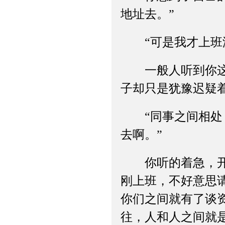
地址去。”
“可是我才上班没
一般人听到你这样
子却只是犹豫迟疑
“同事之间相处，
去啊。”
你听的着急，开始
刚上班，不好意思
你们之间就有了谈
往，人和人之间就