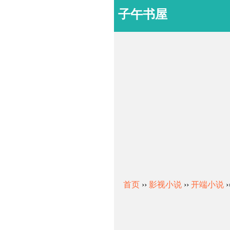
子午书屋
首页
››
影视小说
››
开端小说