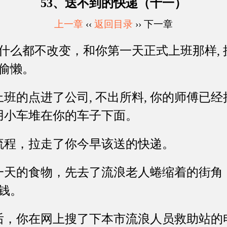
53、送不到的快递（十一）
上一章
‹‹
返回目录
›› 下一章
什么都不改变，和你第一天正式上班那样, 
不偷懒。
的点进了公司, 不出所料, 你的师傅已经
用小车堆在你的车子下面。
程，拉走了你今早该送的快递。
的食物，先去了流浪老人蜷缩着的街角
块钱。
你在网上搜了下本市流浪人员救助站的电