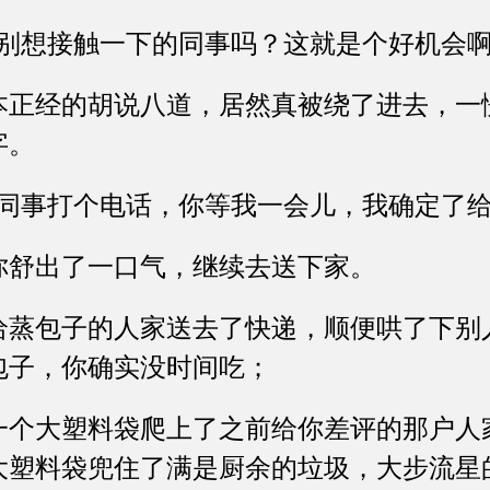
想接触一下的同事吗？这就是个好机会啊
经的胡说八道，居然真被绕了进去，一
字。
事打个电话，你等我一会儿，我确定了给
舒出了一口气，继续去送下家。
包子的人家送去了快递，顺便哄了下别
包子，你确实没时间吃；
大塑料袋爬上了之前给你差评的那户人
大塑料袋兜住了满是厨余的垃圾，大步流星