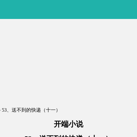
›› 53、送不到的快递（十一）
开端小说