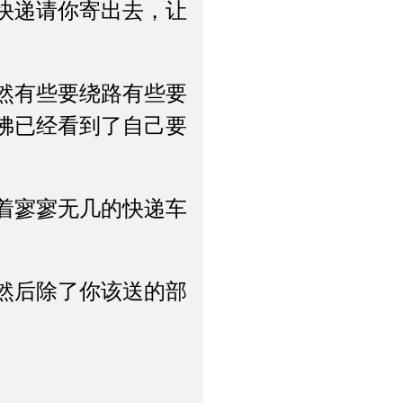
快递请你寄出去，让
然有些要绕路有些要
佛已经看到了自己要
着寥寥无几的快递车
然后除了你该送的部