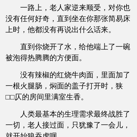
一路上，老人家逆来顺受，对你也
没有任何好奇，直到坐在你那张简易床
上时，他都没有再说出什么话来。
直到你烧开了水，给他端上了一碗
被泡得热腾腾的方便面。
没有辣椒的红烧牛肉面，里面加了
一根火腿肠，焖面的盖子打开时，狭
□□仄的房间里满室生香。
人类最基本的生理需求最终战胜了
一切，老人接过面，只犹豫了一会儿，
就开始狼吞虎咽。