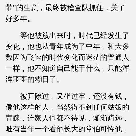
带”的生意，最终被稽查队抓住，关了
好多年。
等他被放出来时，时代已经发生了
变化，他也从青年成为了中年，和大多
数因为飞速的时代变化而迷茫的普通人
一样，他不知道自己能干什么，只能浑
浑噩噩的糊日子。
被开除过，又坐过牢，还没有钱，
像他这样的人，当然得不到任何姑娘的
青睐，连家人也都不待见，渐渐疏远，
唯有当年一个看他长大的堂伯可怜他，