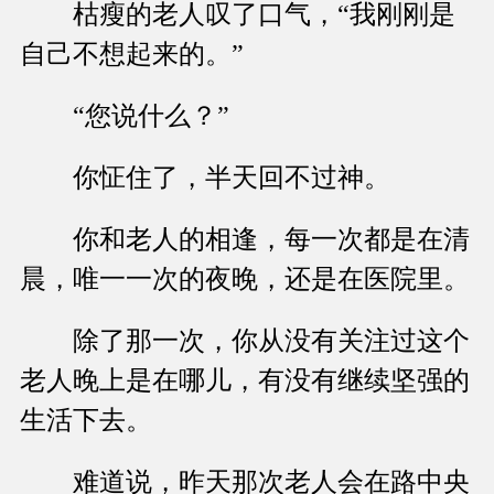
枯瘦的老人叹了口气，“我刚刚是
自己不想起来的。”
“您说什么？”
你怔住了，半天回不过神。
你和老人的相逢，每一次都是在清
晨，唯一一次的夜晚，还是在医院里。
除了那一次，你从没有关注过这个
老人晚上是在哪儿，有没有继续坚强的
生活下去。
难道说，昨天那次老人会在路中央