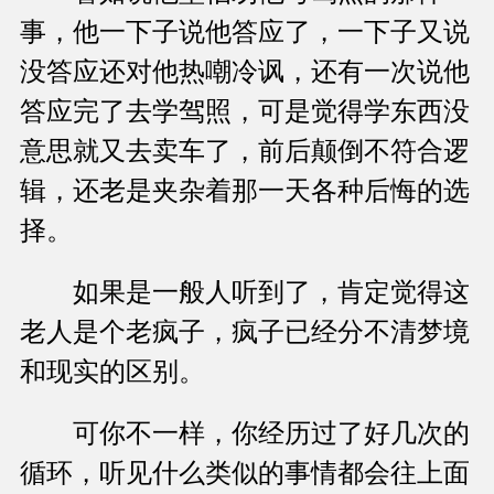
事，他一下子说他答应了，一下子又说
没答应还对他热嘲冷讽，还有一次说他
答应完了去学驾照，可是觉得学东西没
意思就又去卖车了，前后颠倒不符合逻
辑，还老是夹杂着那一天各种后悔的选
择。
如果是一般人听到了，肯定觉得这
老人是个老疯子，疯子已经分不清梦境
和现实的区别。
可你不一样，你经历过了好几次的
循环，听见什么类似的事情都会往上面