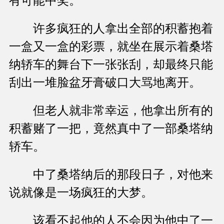
有可能中奖。
许多疯狂的人拿出全部的积蓄抱着
一盒又一盒的彩票，就坐在展示着桑塔
纳轿车的舞台下一张张刮，却最终只能
刮出一堆脸盆牙膏破口大骂地离开。
但老人就非常幸运，他拿出所有的
积蓄赌了一把，竟然真中了一部桑塔纳
轿车。
中了桑塔纳后的那段日子，对他来
说就像是一场疯狂的大梦。
该看不起他的人不会因为他中了一