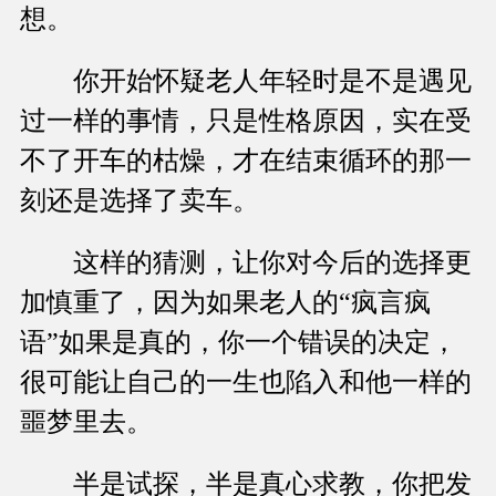
想。
你开始怀疑老人年轻时是不是遇见
过一样的事情，只是性格原因，实在受
不了开车的枯燥，才在结束循环的那一
刻还是选择了卖车。
这样的猜测，让你对今后的选择更
加慎重了，因为如果老人的“疯言疯
语”如果是真的，你一个错误的决定，
很可能让自己的一生也陷入和他一样的
噩梦里去。
半是试探，半是真心求教，你把发