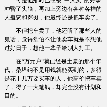
可是他那时已经被“中大奖”的好事
冲昏了头脑，再加上旁边有各种各样的
人蛊惑和撺掇，他最终还是把车卖了。
不但把车卖了，他还听了那些人的
鬼话，觉得堂伯不让他卖车就是不想他
过好日子，想他一辈子给别人打工。
在“万元户”就已经是土豪的那个年
代，桑塔纳不是用钱就能买到的，多得
是花十几万要买车的人，他高价把车卖
了，得了一大笔钱，却完全没有计划和
目的。