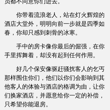
员都不同意你们进去。
你带着流浪老人，站在灯火辉煌的
酒店大堂外，明明向前一步就是四季如
春，你却只感到刺骨的冰寒。
手中的房卡像你最后的倔强，在你
手里挥舞着，却没有起到任何作用。
好几个保安像驱赶骚扰客人的乞丐
那样围住你们，他们以你们会影响到其
他客人的体验与酒店的格调为由，让你
们换家酒店，并愿意给你一定的补偿，
只希望你能退房。