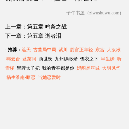
子午书屋（ziwushuwu.com）
上一章：第五章 鸣条之战
下一章：第五章 逝者泪
·
推荐：
遮天
古董局中局
紫川
尉官正年轻
东宫
大泼猴
燕云台
蓬莱间
两世欢 九州缥缈录 锦衣之下
半生缘
听
雪楼
冒牌太子妃 我的青春都是你
妈阁是座城
大明风华
橘生淮南·暗恋
当她恋爱时