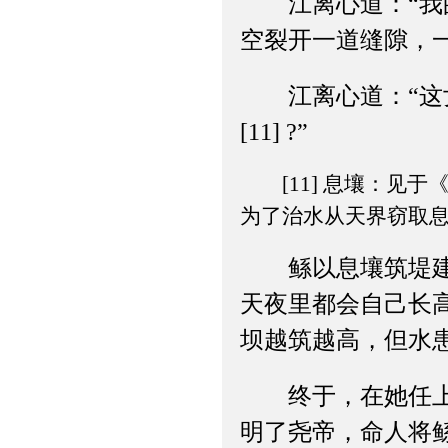
江离心道：“我的
空裂开一道缝隙，
江离心道：“这女
[11] ?”
[11] 息壤：见于
为了治水从天界窃取
鲧以息壤筑堤建坝
天夜里都会自己长
坝越筑越高，但水
终于，在她任上的
明了尧帝，命人将