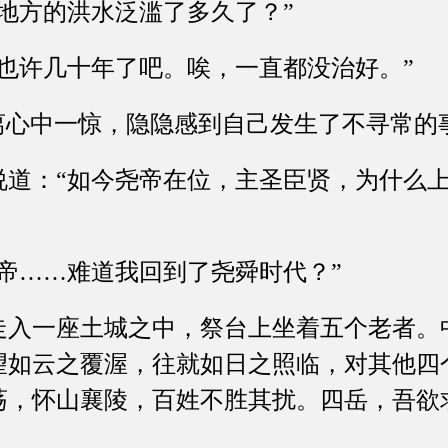
方的洪水泛滥了多久了？”
许几十年了吧。唉，一直都没治好。”
心中一惊，隐隐感到自己发生了不寻常的
：“如今尧帝在位，主圣臣贤，为什么上
……难道我回到了尧舜时代？”
一座土城之中，祭台上坐着五个老者。
望如云之覆渥，往就如日之照临，对其他四
荡，怀山襄陵，百姓不胜其扰。四岳，吾欲