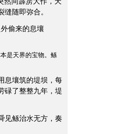
突然间霹雳大作，天
裂缝随即弥合。
外偷来的息壤
原本是天界的宝物。鲧
用息壤筑的堤坝，每
劳碌了整整九年，堤
舜见鲧治水无方，奏