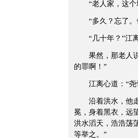
“老人家，这个地
“多久？忘了。也
“几十年？”江离
果然，那老人说道
的罪啊！”
江离心道：“尧帝
沿着洪水，他走入
冕，身着黑衣，远
洪水滔天，浩浩荡
等举之。”