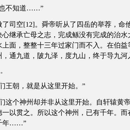
不知道……”
司空[12]。舜帝听从了四岳的举荐，命
决心继承亡母之志，完成鲧没有完成的治水
水上面，整整十三年过家门而不入。在伯益
州，通九道，陂九泽，度九山，终于导九河
名。
王朝，就是从这里开始。”
这个神州却并非从这里开始。自轩辕黄帝
德一以贯之。所以这个神州，已有千年。而
年……”