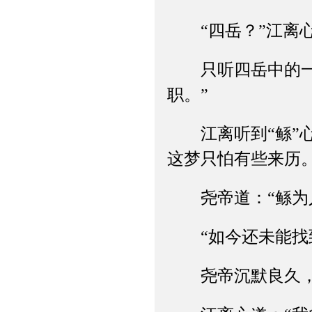
“四岳？”江离心
只听四岳中的一位
职。”
江离听到“鲧”心
这梦只怕有些来历。
尧帝道：“鲧为人
“如今还未能找到
尧帝沉默良久，颔