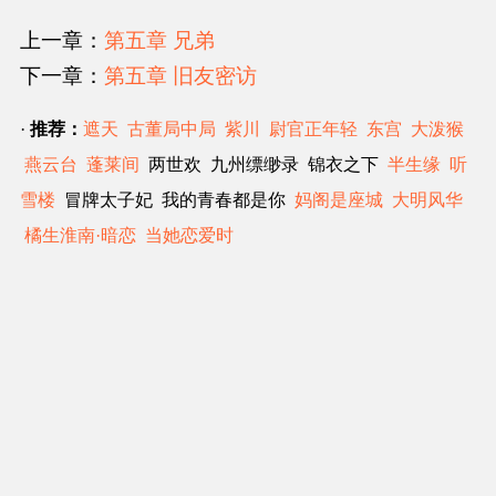
上一章：
第五章 兄弟
下一章：
第五章 旧友密访
·
推荐：
遮天
古董局中局
紫川
尉官正年轻
东宫
大泼猴
燕云台
蓬莱间
两世欢 九州缥缈录 锦衣之下
半生缘
听
雪楼
冒牌太子妃 我的青春都是你
妈阁是座城
大明风华
橘生淮南·暗恋
当她恋爱时