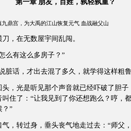
第一章 朋友，百姓，孰轻孰重？
镇九鼎宫，为大禹的江山恢复元气 血战融父山
刀，在无数屋宇间乱闯。
么有这么多房子？”
脏话，才出去混了多久，就学得这样粗鲁
，光是听见那个声音就已经吓破了胆子
音叫住了：“让我见到了你还想跑么？哼，
？”
，转过身，垂头丧气地走过去：“师父，