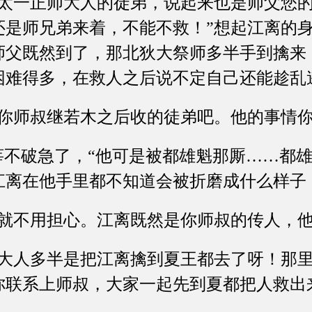
一正师大人的徒弟，说起来也是师父您的
还是师兄弟来着，不能不救！”想起江离的
师父既然到了，那北狄大祭师多半手到擒来
困难得多，在救人之后说不定自己还能趁乱
师叔继若木之后收的徒弟吧。他的事情你
不破急了，“他可是被都雄魁那厮……都雄
江离在他手里都不知道会被折磨成什么样子
不用担心。江离既然是你师叔的传人，他
人多半是把江离擒到夏王都去了呀！那里
你联系上师叔，大家一起先到夏都把人救出