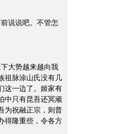
前说说吧。不管怎
下大势越来越向我
族祖脉涂山氏没有几
们这一边了。姬家有
伯中只有昆吾还冥顽
吾为祝融正宗，则普
办得隆重些，令各方