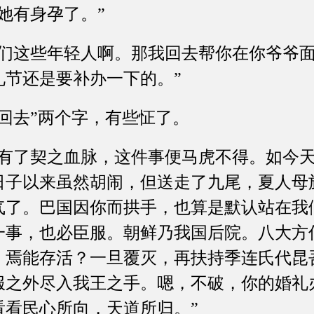
有身孕了。”
这些年轻人啊。那我回去帮你在你爷爷面
礼节还是要补办一下的。”
去”两个字，有些怔了。
了契之血脉，这件事便马虎不得。如今天
日子以来虽然胡闹，但送走了九尾，夏人母
气了。巴国因你而拱手，也算是默认站在我
一事，也必臣服。朝鲜乃我国后院。八大方
，焉能存活？一旦覆灭，再扶持季连氏代昆
服之外尽入我王之手。嗯，不破，你的婚礼
看看民心所向，天道所归。”