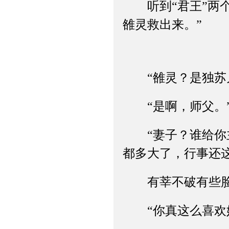
听到“君王”两个
雒灵救出来。”
“雒灵？是独苏儿
“是啊，师父。”
“妻子？谁给你主
都多大了，行事还这
有莘不破有些脸红
“你真这么喜欢