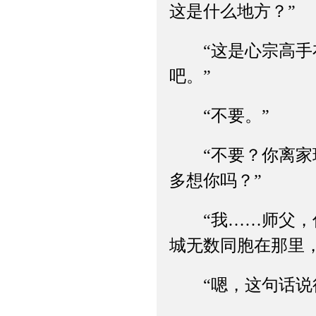
这是什么地方？”
“这是心宗高手布
吧。”
“不要。”
“不要？你离家玩
多想你吗？”
“我……师父，你
城无数同胞在那里
“嗯，这句话说得