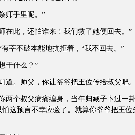
师手里呢。”
在此，还怕谁来！我们救了她便回去。”
有莘不破本能地抗拒着，“我不回去。”
干什么？”
道。师父，你让爷爷把王位传给叔父吧。
两个叔父病痛缠身，当年归藏子卜过一卦
只怕这预言不幸应验了。就算你爷爷把王位