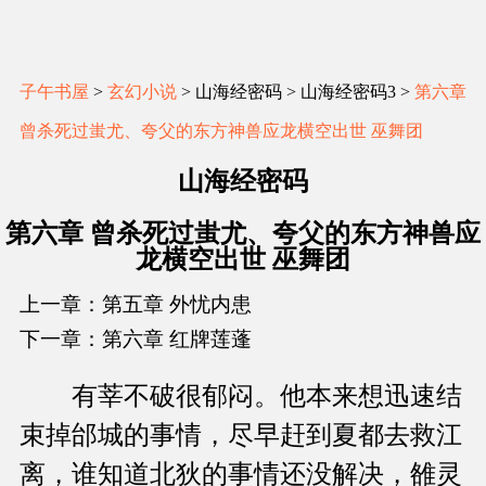
子午书屋
>
玄幻小说
> 山海经密码 > 山海经密码3 >
第六章
曾杀死过蚩尤、夸父的东方神兽应龙横空出世 巫舞团
山海经密码
第六章 曾杀死过蚩尤、夸父的东方神兽应
龙横空出世 巫舞团
上一章：第五章 外忧内患
下一章：第六章 红牌莲蓬
有莘不破很郁闷。他本来想迅速结
束掉邰城的事情，尽早赶到夏都去救江
离，谁知道北狄的事情还没解决，雒灵