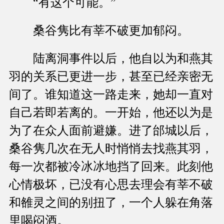
“有这个可能。”
桑谷隽比有莘不破更加郁闷。
陆离洞事件以后，他自以为和燕其
羽的关系已更进一步，甚至已经亲密无
间了。谁知道这一路走来，她却一直对
自己若即若离的。一开始，他还以为是
为了在众人面前避嫌。进了邰城以后，
桑谷隽几次在无人时悄悄去找燕其羽，
每一次都被冷冰冰地挡了回来。此刻他
心情极坏，已没有心思去理会有莘不破
和雒灵之间的别扭了，一个人躲在角落
里喝闷酒。