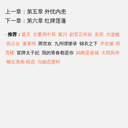
上一章：第五章 外忧内患
下一章：第六章 红牌莲蓬
·
推荐：
遮天
古董局中局
紫川
尉官正年轻
东宫
大泼猴
燕云台
蓬莱间
两世欢 九州缥缈录 锦衣之下
半生缘
听
雪楼
冒牌太子妃 我的青春都是你
妈阁是座城
大明风华
橘生淮南·暗恋
当她恋爱时