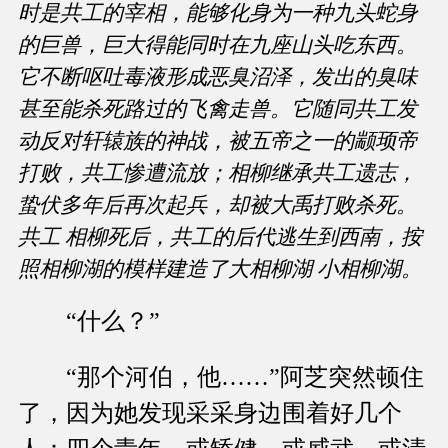
时是共工的宰相，能够化身为一种九头蛇身
的巨兽，巨大得能同时在九座山头吃东西。
它不断呕吐毒液形成恶臭沼泽，发出的臭味
甚至能杀死路过的飞禽走兽。它随同共工发
动反对轩辕族的神战，被五帝之一的颛顼帝
打败，共工惨遭流放；相柳继承共工遗志，
蛰伏多年后再次起兵，却被大禹打败杀死。
共工 相柳死后，共工的后代逃生到西南，按
照相柳湖的模样建造了大相柳湖 小相柳湖。
“什么？”
“那个河伯，他……”阿芝突然顿住
了，因为她发现采采身边围着好几个