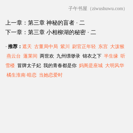
子午书屋（ziwushuwu.com）
上一章：第三章 神秘的盲者 · 二
下一章：第三章 小相柳湖的秘密 · 二
·
推荐：
遮天
古董局中局
紫川
尉官正年轻
东宫
大泼猴
燕云台
蓬莱间
两世欢 九州缥缈录 锦衣之下
半生缘
听
雪楼
冒牌太子妃 我的青春都是你
妈阁是座城
大明风华
橘生淮南·暗恋
当她恋爱时