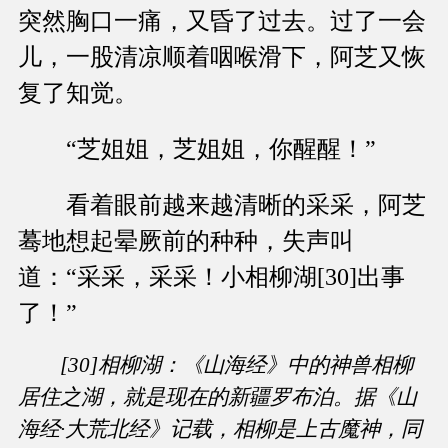
突然胸口一痛，又昏了过去。过了一会
儿，一股清凉顺着咽喉滑下，阿芝又恢
复了知觉。
“芝姐姐，芝姐姐，你醒醒！”
看着眼前越来越清晰的采采，阿芝
蓦地想起晕厥前的种种，失声叫
道：“采采，采采！小相柳湖[30]出事
了！”
[30]相柳湖：《山海经》中的神兽相柳
居住之湖，就是现在的新疆罗布泊。据《山
海经·大荒北经》记载，相柳是上古魔神，同