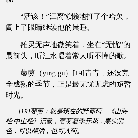
“活该！”江离懒懒地打了个哈欠，
阖上了眼睛继续他的晨睡。
雒灵无声地微笑着，坐在“无忧”的
最前头，听江水唱着常人听不懂的歌。
蘡薁（yīng gu）[19]青青，还没完
全成熟的季节，正是最无忧无虑的短暂
时光。
[19]蘡薁：就是现在的野葡萄。《山海
经·中山经》记载，蘡薁夏季开花，果实黑
色，可以酿酒，也可入药。