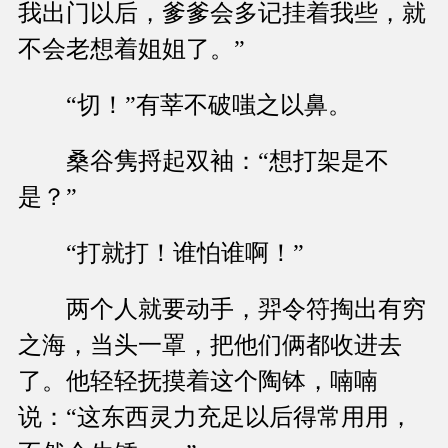
我出门以后，爹爹会多记挂着我些，就
不会老想着姐姐了。”
“切！”有莘不破嗤之以鼻。
桑谷隽捋起双袖：“想打架是不
是？”
“打就打！谁怕谁啊！”
两个人就要动手，羿令符掏出有穷
之海，当头一罩，把他们俩都收进去
了。他轻轻抚摸着这个陶钵，喃喃
说：“这东西灵力充足以后得常用用，