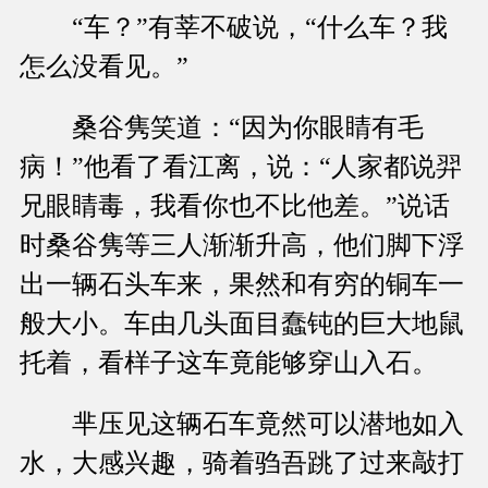
“车？”有莘不破说，“什么车？我
怎么没看见。”
桑谷隽笑道：“因为你眼睛有毛
病！”他看了看江离，说：“人家都说羿
兄眼睛毒，我看你也不比他差。”说话
时桑谷隽等三人渐渐升高，他们脚下浮
出一辆石头车来，果然和有穷的铜车一
般大小。车由几头面目蠢钝的巨大地鼠
托着，看样子这车竟能够穿山入石。
芈压见这辆石车竟然可以潜地如入
水，大感兴趣，骑着驺吾跳了过来敲打