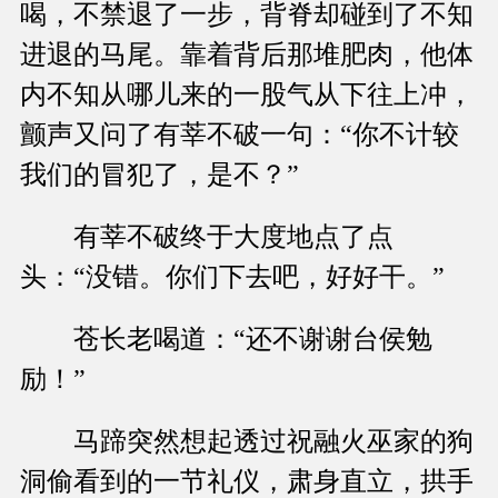
喝，不禁退了一步，背脊却碰到了不知
进退的马尾。靠着背后那堆肥肉，他体
内不知从哪儿来的一股气从下往上冲，
颤声又问了有莘不破一句：“你不计较
我们的冒犯了，是不？”
有莘不破终于大度地点了点
头：“没错。你们下去吧，好好干。”
苍长老喝道：“还不谢谢台侯勉
励！”
马蹄突然想起透过祝融火巫家的狗
洞偷看到的一节礼仪，肃身直立，拱手