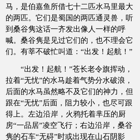
马，是伯嘉鱼所借七十二匹水马里最大
的两匹。它们是蜀国的两匹通灵兽，听
到桑谷隽这话一齐发出像人一样的呼
喊。桑谷隽是见过它们的，也不理会它
们。有莘不破忙叫道：“出发！起航！”
“出发！起航！”苍长老令旗挥动，
拉着“无忧”的水马趁着气势分水破浪，
后面的水马虽然略不及它们的神力，但
跟在“无忧”后面，阻力较小，也尽可跟
得上。左边沿岸，火鸦托着芈压的厨
房“一品居”凌空飞行；右边沿岸，桑谷
隽的石车“无碍”时或出现在山石阴影