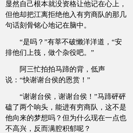
显然自己根本就没资格让他记在心上，
但他却把江离拒绝他入有穷商队的那几
句话刻骨铭心地记在脑中。
“是吗？”有莘不破懒洋洋道，“安
排他们上筏，做个杂役吧。”
阿三忙拍拍马蹄的背，低声
说：“快谢谢台侯的恩赏！”
“谢谢台侯，谢谢台侯！”马蹄砰砰
磕了两个响头，能进有穷商队，这不是
他向来的梦想吗？但为什么现在一点也
不高兴，反而满腔积郁呢？