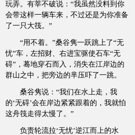
玩弄。有莘不破说：“我虽然没料到你
会带这样一辆车来，不过还是为你准备
了一只大筏。”
“用不着。”桑谷隽一跃跳上了“无
忧”车，左招财、右进宝驱使石车“无
碍”，蓦地穿石而入，消失在江岸边的
群山之中，把旁边的芈压吓了一跳。
桑谷隽说：“我们在水上走，我
的‘无碍’会在岸边紧紧跟着的，我就怕
这舟筏走得太慢了。”
负责轮流拉‘无忧’逆江而上的水