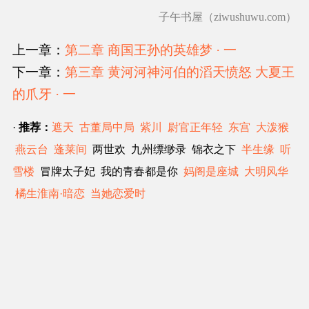
子午书屋（ziwushuwu.com）
上一章：
第二章 商国王孙的英雄梦 · 一
下一章：
第三章 黄河河神河伯的滔天愤怒 大夏王
的爪牙 · 一
·
推荐：
遮天
古董局中局
紫川
尉官正年轻
东宫
大泼猴
燕云台
蓬莱间
两世欢 九州缥缈录 锦衣之下
半生缘
听
雪楼
冒牌太子妃 我的青春都是你
妈阁是座城
大明风华
橘生淮南·暗恋
当她恋爱时