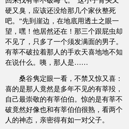
回来找有莘不破晦气。“这小子骨头又
硬又臭，应该还没给那几个家伙整死
吧。”先到崖边，在地底用透土之眼一
望，嘿！他居然还在！那三个跟屁虫却
不见了，只多了一个须发满面的男子。
有莘不破拉着那人的手欢天喜地地不知
在说什么。咦，那人是……
桑谷隽定眼一看，不禁又惊又喜：
喜的是那人竟然是多年不见的有莘羖，
自己最崇敬的有莘伯伯。惊的是有莘不
破竟然好像也和有莘伯伯很熟，看两个
人的神态，亲密得有如一对父子。