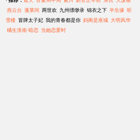
·
推荐：
遮天
古董局中局
紫川
尉官正年轻
东宫
大泼猴
燕云台
蓬莱间
两世欢 九州缥缈录 锦衣之下
半生缘
听
雪楼
冒牌太子妃 我的青春都是你
妈阁是座城
大明风华
橘生淮南·暗恋
当她恋爱时