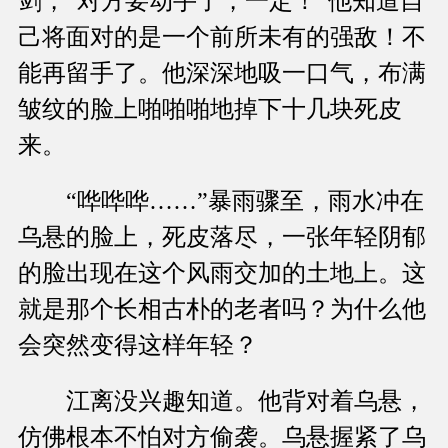
剑，“对方要动手了，一定！”他知道自
己将面对的是一个前所未有的强敌！不
能再留手了。他深深地吸一口气，布满
皱纹的脸上啪啪啪地掉下十几块死皮
来。
“哗哗哗……”暴雨骤至，雨水冲在
乌悬的脸上，死皮落尽，一张年轻阴郁
的脸出现在这个风雨交加的土地上。这
就是那个长相古朴的老者吗？为什么他
会突然变得这样年轻？
江离没兴趣知道。他背对着乌悬，
仿佛根本不怕对方偷袭。乌悬握紧了乌