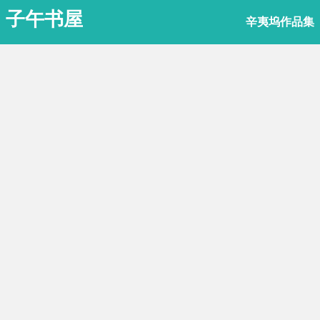
子午书屋
辛夷坞作品集