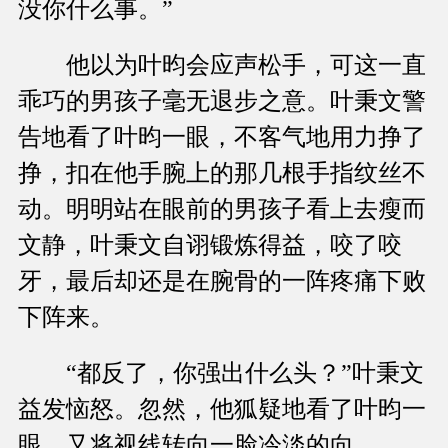
没你什么事。”
他以为叶昀会应声松手，可这一直
乖巧的男孩子毫无退步之意。叶秉文警
告地看了叶昀一眼，不客气地用力挣了
挣，扣在他手腕上的那几根手指纹丝不
动。明明站在眼前的男孩子看上去瘦而
文静，叶秉文自诩锻炼得益，咬了咬
牙，最后却还是在腕骨的一阵疼痛下败
下阵来。
“都反了，你强出什么头？”叶秉文
益发恼怒。忽然，他狐疑地看了叶昀一
眼，又将视线转向一脸冷淡的向