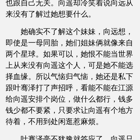
也跟自己无关。向遥却冷笑着说向远从
来没有了解过她想要什么。
她确实不了解这个妹妹，向远想，
即使是一母同胎，她们姐妹俩就像来自
两个星球。如果可以，她恨不能当世界
上从来没有向遥这个人，可是她不能选
择血缘。所以气恼归气恼，她还是私下
跟叶骞泽打了声招呼，看能不能在江源
给向遥安排个岗位，做什么都行，钱多
钱少都不要紧，只要求让向遥有个地方
待着，不用到处闲逛惹麻烦。
叶骞泽毫不犹豫就答应了，向遥只