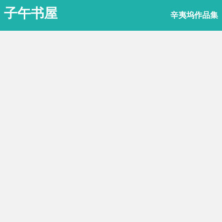
子午书屋
辛夷坞作品集