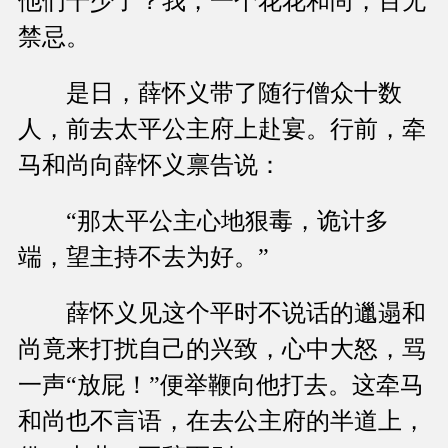
他们干少了？我，一个花花和尚，百无
禁忌。
是日，薛怀义带了随行僧众十数
人，前去太平公主府上赴宴。行前，牵
马和尚向薛怀义禀告说：
“那太平公主心地狠毒，诡计多
端，望主持不去为好。”
薛怀义见这个平时不说话的邋遢和
尚竟来打扰自己的兴致，心中大怒，骂
一声“放屁！”便举鞭向他打去。这牵马
和尚也不言语，在去公主府的半道上，