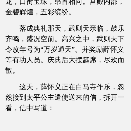
龙，口衔宝珠，昂首相向。宫殿内部，
金碧辉煌，五彩缤纷。
落成典礼那天，武则天亲临，鼓乐
齐鸣，盛况空前。高兴之中，武则天下
令改年号为“万岁通天”。并奖励薛怀义
等有功人员。庆典后大摆筵席，尽欢而
散。
这天，薛怀义正在白马寺作乐，忽
然接到太平公主遣使送来的信，拆开一
看，信中写道：