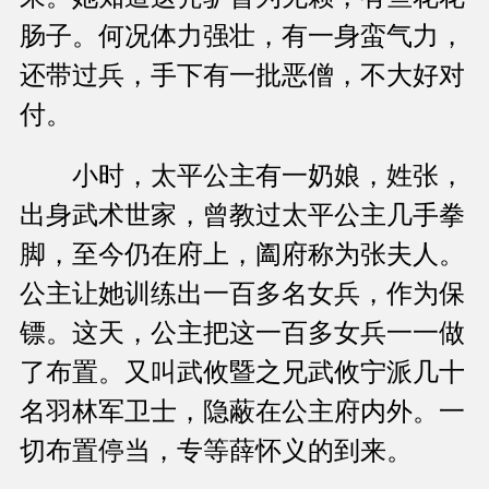
肠子。何况体力强壮，有一身蛮气力，
还带过兵，手下有一批恶僧，不大好对
付。
小时，太平公主有一奶娘，姓张，
出身武术世家，曾教过太平公主几手拳
脚，至今仍在府上，阖府称为张夫人。
公主让她训练出一百多名女兵，作为保
镖。这天，公主把这一百多女兵一一做
了布置。又叫武攸暨之兄武攸宁派几十
名羽林军卫士，隐蔽在公主府内外。一
切布置停当，专等薛怀义的到来。