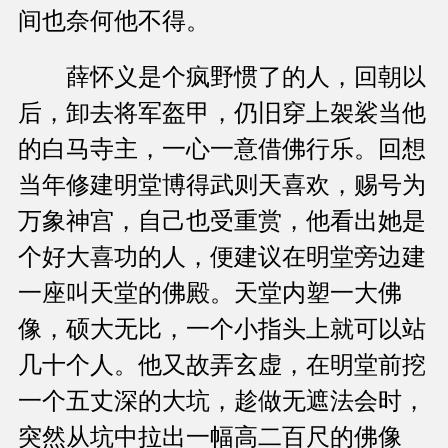
间也奈何他不得。
薛怀义是个疯野惯了的人，回朝以
后，卸去将军盔甲，仍旧穿上袈裟当他
的白马寺主，一心一意借佛行乐。回想
当年修建明堂博得武则天喜欢，赐号为
万象神宫，自己也受重赏，他看出她是
个好大喜功的人，便建议在明堂旁边建
一座叫天堂的佛殿。天堂内塑一大佛
像，硕大无比，一个小指头上就可以站
几十个人。他又故弄玄虚，在明堂前挖
一个五丈深的大坑，趁做无遮法会时，
突然从坑中拉出一幅高二百尺的佛像