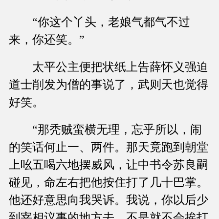
“你这个丫头，老娘气都气不过
来，你还笑。”
太平公主便把状纸上告薛怀义强迫
道士削发为僧的事说了，武则天也觉得
好笑。
“那秃贼蛮横无理，忘乎所以，闹
的笑话何止一、两件。那天竟跑到朝堂
上吆五喝六地摆威风，让中书令苏良嗣
碰见，命左右把他按住打了几十巴掌。
他还好意思向我哭诉。我说，你以后少
到宰相议事的地方去，不是就不会挨打