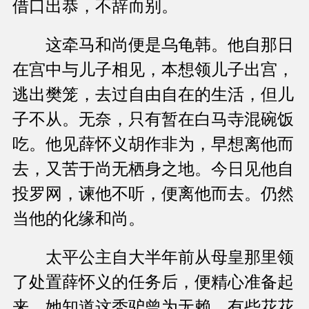
借口出恭，不辞而别。
这牵马和尚便是乌龟韩。他自那日
在宫中与儿子相见，本想领儿子出宫，
逃出樊笼，去过自由自在的生活，但儿
子不从。无奈，只有暂在白马寺混碗饭
吃。他见薛怀义胡作非为，早想离他而
去，又苦于尚无栖身之地。今日见他自
投罗网，谏他不听，便离他而去。仍然
当他的化缘和尚。
太平公主自大半年前从母皇那里领
了处置薛怀义的任务后，便精心准备起
来。她知道这秃驴曾为无赖，有些花花