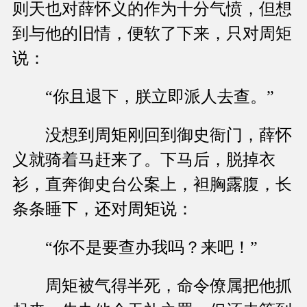
则天也对薛怀义的作为十分气愤，但想
到与他的旧情，便软了下来，只对周矩
说：
“你且退下，朕立即派人去查。”
没想到周矩刚回到御史衙门，薛怀
义就骑着马赶来了。下马后，脱掉衣
衫，直奔御史台公案上，袒胸露腹，长
条条睡下，还对周矩说：
“你不是要查办我吗？来吧！”
周矩被气得半死，命令僚属把他抓