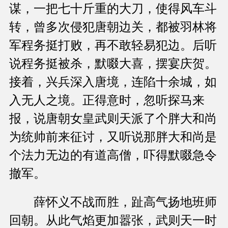
谋，一把七十斤重的大刀，使得风车斗
转，曾多次侵犯唐朝边关，都被羽林将
军程务挺打败，再不敢轻易犯边。后听
说程务挺被杀，默啜大喜，摆宴庆贺。
接着，兴兵深入唐境，连陷十余城，如
入无人之境。正得意时，忽听探马来
报，说唐朝女皇武则天派了个胖大和尚
为统帅前来征讨，又听说那胖大和尚是
个法力无边的有道高僧，吓得默啜急令
撤军。
薛怀义不战而胜，趾高气扬地班师
回朝。从此气焰更加嚣张，武则天一时