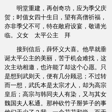
明堂重建，再创奇功，应为季父庆
贺；时值女四十生日，望有高僧祈福，
亦非季父不可，特在敞府设宴，敬请光
临。义女 太平公主 拜
接到信后，薛怀义大喜。他早就垂
诞太平公主的美丽，苦于机会难找，这
次主动相邀，也许能了却这个心愿。只
是想到武则天，便有几分顾忌；不过转
而一想，武氏本是太宗才人，却为高宗
皇后；高宗与韩同夫人有染，又与其女
魏国夫人私通。那种砍竹子掰笋子的事