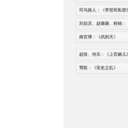
司马路人：《李世民私密
刘后滨、赵璐璐、程锦：
南宫博：《武则天》
赵玫、何乐：《上官婉儿
莺歌：《安史之乱》