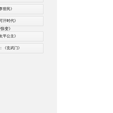
李世民》
可汗时代》
唐惊变》
太平公主》
：《玄武门》