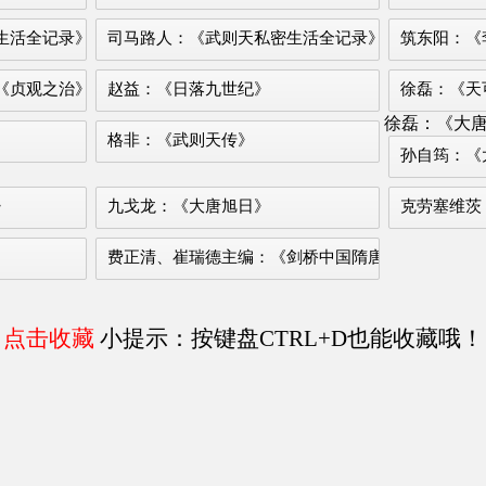
生活全记录》
司马路人：《武则天私密生活全记录》
筑东阳：《
《贞观之治》
赵益：《日落九世纪》
徐磊：《天
徐磊：《大
格非：《武则天传》
孙自筠：《
》
九戈龙：《大唐旭日》
克劳塞维茨
费正清、崔瑞德主编：《剑桥中国隋唐史》
点击收藏
小提示：按键盘CTRL+D也能收藏哦！