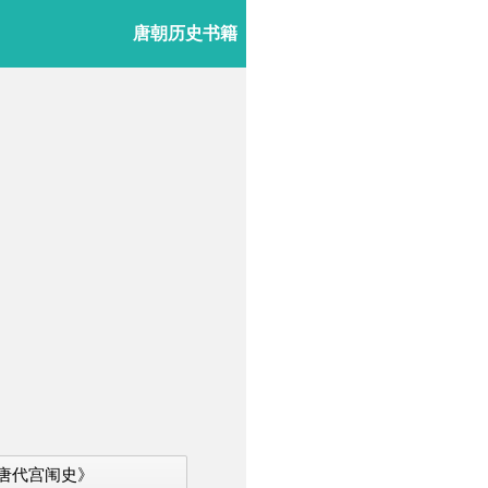
唐朝历史书籍
唐代宫闱史》