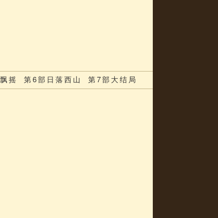
国飘摇
第6部日落西山
第7部大结局