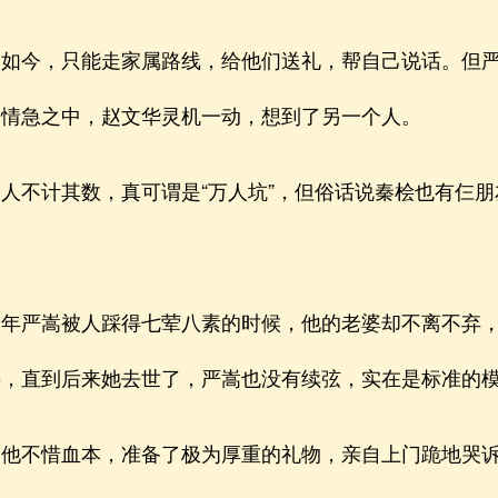
今，只能走家属路线，给他们送礼，帮自己说话。但严
，情急之中，赵文华灵机一动，想到了另一个人。
不计其数，真可谓是“万人坑”，但俗话说秦桧也有仨朋
严嵩被人踩得七荤八素的时候，他的老婆却不离不弃，
妾，直到后来她去世了，严嵩也没有续弦，实在是标准的
不惜血本，准备了极为厚重的礼物，亲自上门跪地哭诉