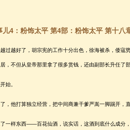
儿4：粉饰太平 第4部：粉饰太平 第十八
过越好了，胡宗宪的工作十分出色，徐海被杀，倭寇势
自居，不但从皇帝那里拿了很多赏钱，还由副部长升任了
开始。
，他打算独立经营，把中间商兼干爹严嵩一脚踢开，直
一样东西——百花仙酒，说实话，这酒到底什么成分，