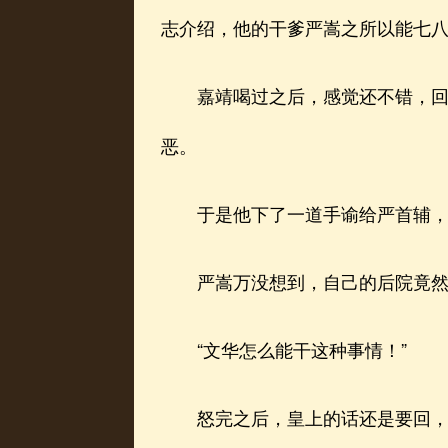
志介绍，他的干爹严嵩之所以能七
嘉靖喝过之后，感觉还不错，回头
恶。
于是他下了一道手谕给严首辅，
严嵩万没想到，自己的后院竟然
“文华怎么能干这种事情！”
怒完之后，皇上的话还是要回，这