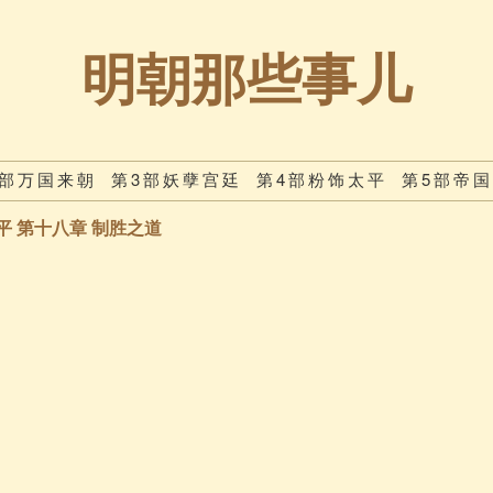
明朝那些事儿
2部万国来朝
第3部妖孽宫廷
第4部粉饰太平
第5部帝
平 第十八章 制胜之道