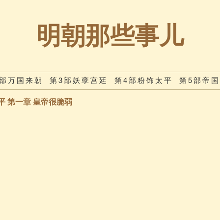
明朝那些事儿
2部万国来朝
第3部妖孽宫廷
第4部粉饰太平
第5部帝
平 第一章 皇帝很脆弱