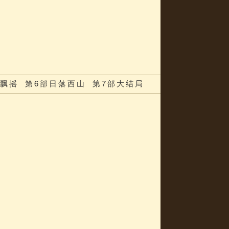
国飘摇
第6部日落西山
第7部大结局