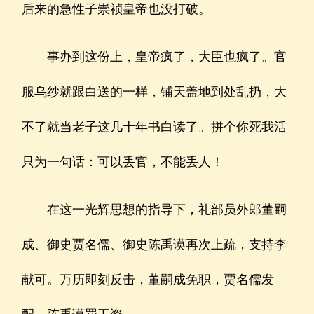
后来的急性子崇祯皇帝也没打破。
事办到这份上，皇帝疯了，大臣也疯了。官
服乌纱就跟白送的一样，铺天盖地到处乱扔，大
不了就当老子这几十年书白读了。拼个你死我活
只为一句话：可以丢官，不能丢人！
在这一光辉思想的指导下，礼部员外郎董嗣
成、御史贾名儒、御史陈禹谟再次上疏，支持李
献可。万历即刻反击，董嗣成免职，贾名儒发
配，陈禹谟罚工资。