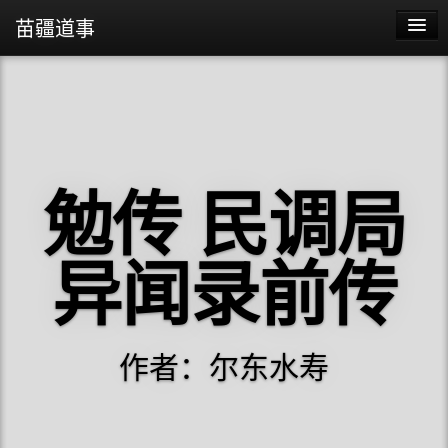
苗疆道事
苗疆蛊事2
苗疆蛊事
勉传 民调局
异闻录前传
作者：尔东水寿