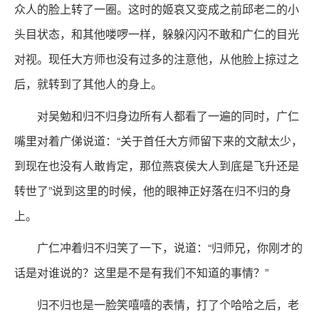
众人的脸上转了一圈。这时的姬哀又变成之前邱老二的小
头目状态，和其他喽啰一样，躲躲闪闪不敢和广仁的目光
对视。现任大方师也没有过多的注意他，从他脸上掠过之
后，就转到了其他人的身上。
对吴勉和归不归身边所有人都看了一遍的同时，广仁
嘴里对着广俤说道：“关于首任大方师留下来的文献太少，
到现在也没有人敢肯定，那位燕哀侯大人到底是飞升还是
转世了”说到这里的时候，他的眼神正好落在归不归的身
上。
广仁冲着归不归笑了一下，说道：“归师兄，你刚才的
话是对谁说的？这里是不是有我们不知道的事情？”
归不归也是一脸笑嘻嘻的表情，打了个哈哈之后，老