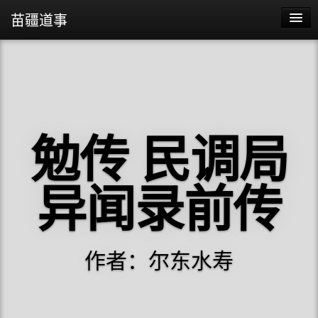
苗疆道事
苗疆蛊事2
苗疆蛊事
勉传 民调局
异闻录前传
作者：尔东水寿