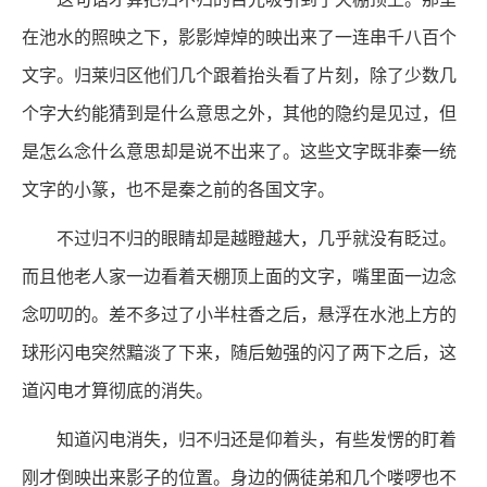
在池水的照映之下，影影焯焯的映出来了一连串千八百个
文字。归莱归区他们几个跟着抬头看了片刻，除了少数几
个字大约能猜到是什么意思之外，其他的隐约是见过，但
是怎么念什么意思却是说不出来了。这些文字既非秦一统
文字的小篆，也不是秦之前的各国文字。
不过归不归的眼睛却是越瞪越大，几乎就没有眨过。
而且他老人家一边看着天棚顶上面的文字，嘴里面一边念
念叨叨的。差不多过了小半柱香之后，悬浮在水池上方的
球形闪电突然黯淡了下来，随后勉强的闪了两下之后，这
道闪电才算彻底的消失。
知道闪电消失，归不归还是仰着头，有些发愣的盯着
刚才倒映出来影子的位置。身边的俩徒弟和几个喽啰也不