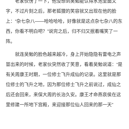
老家伙愣了一下，他没想到吴勉能认得水池里面文
字，不过片刻之后，那老狐狸的笑容就又出现在他的脸
上：“杂七杂八——哈哈哈哈，好像就是这点杂七杂八的东
西，你看不明白吧？”说完之后，归不归又抿着嘴笑了一
阵。
就连吴勉的脸色越来越冷，身上开始隐隐有雷电之声
冒出来的时候，老家伙突然收了笑意，看着吴勉说道：“是
有关周康王时期，一位修士飞升成仙的记录。这里就是那
位修士的飞升之地，因为那位修士飞升之前说过，成仙之
后还会回来，来保大周的长治久安。康王才命燕哀侯在这
里修建一所地下宫殿，来迎接那位仙人回来的那一天”