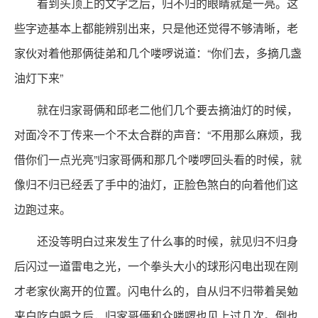
看到头顶上的文字之后，归不归的眼睛就是一亮。这
些字迹基本上都能辨别出来，只是他还觉得不够清晰，老
家伙对着他那俩徒弟和几个喽啰说道：“你们去，多摘几盏
油灯下来”
就在归家哥俩和邱老二他们几个要去摘油灯的时候，
对面冷不丁传来一个不太合群的声音：“不用那么麻烦，我
借你们一点光亮”归家哥俩和那几个喽啰回头看的时候，就
像归不归已经丢了手中的油灯，正脸色煞白的向着他们这
边跑过来。
还没等明白过来发生了什么事的时候，就见归不归身
后闪过一道雷电之光，一个拳头大小的球形闪电出现在刚
才老家伙离开的位置。闪电什么的，自从归不归带着吴勉
来白吃白喝之后，归家哥俩和众喽啰也见上过几次。倒也