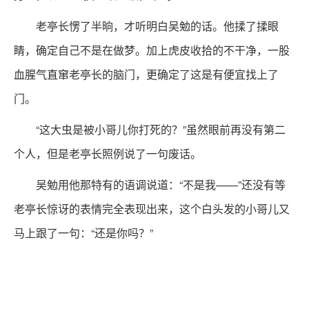
老亭长愣了半晌，才听明白吴勉的话。他揉了揉眼
睛，确定自己不是在做梦。加上虎皮收拾的不干净，一股
血腥气直窜老亭长的脑门，更确定了这是有便宜找上了
门。
“这大虫是被小哥儿你打死的？”虽然眼前再没有第二
个人，但是老亭长照例说了一句废话。
吴勉用他那特有的语调说道：“不是我——”还没有等
老亭长惊讶的表情完全表现出来，这个白头发的小哥儿又
马上跟了一句：“还是你吗？”