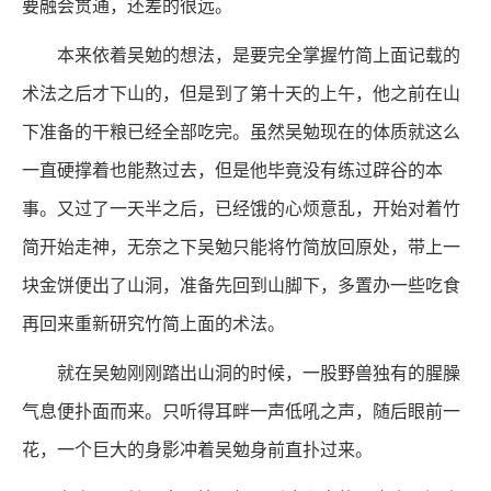
要融会贯通，还差的很远。
本来依着吴勉的想法，是要完全掌握竹简上面记载的
术法之后才下山的，但是到了第十天的上午，他之前在山
下准备的干粮已经全部吃完。虽然吴勉现在的体质就这么
一直硬撑着也能熬过去，但是他毕竟没有练过辟谷的本
事。又过了一天半之后，已经饿的心烦意乱，开始对着竹
简开始走神，无奈之下吴勉只能将竹简放回原处，带上一
块金饼便出了山洞，准备先回到山脚下，多置办一些吃食
再回来重新研究竹简上面的术法。
就在吴勉刚刚踏出山洞的时候，一股野兽独有的腥臊
气息便扑面而来。只听得耳畔一声低吼之声，随后眼前一
花，一个巨大的身影冲着吴勉身前直扑过来。