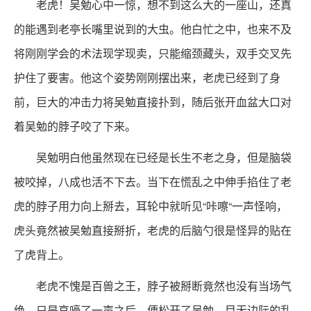
老虎！吴勉心中一惊，想不到这么大的一座山，还真
的能遇到老亭长嘴里说到的大虫。他白忙之中，也来不及
将刚刚学会的术法现学现卖，只能缩颈藏头，双手交叉先
护住了要害。他这个姿势刚刚摆出来，老虎已经到了身
前，巨大的冲击力将吴勉直接扑到，随后张开血盆大口对
着吴勉的脖子咬了下来。
吴勉明白他虽然现在已经是长生不老之身，但是脑袋
被咬掉，八成也活不下去。当下在慌乱之中伸手掐住了老
虎的脖子用力向上掰去，耳轮中就听见“咔嚓“一声怪响，
虎头竟然被吴勉直接掰折，老虎的后脑勺很是怪异的贴在
了虎背上。
老虎不愧是百兽之王，脖子被掰断竟然也没有当场气
绝。只是哀嚎了一声之后，便松开了吴勉，目无边际的乱