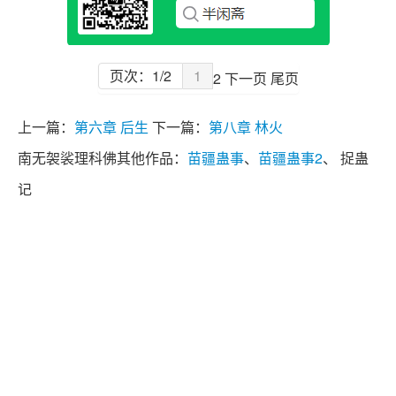
页次：1/2
1
2
下一页
尾页
上一篇：
第六章 后生
下一篇：
第八章 林火
南无袈裟理科佛其他作品：
苗疆蛊事
、
苗疆蛊事2
、 捉蛊
记