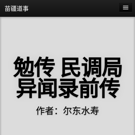
苗疆道事
苗疆蛊事2
苗疆蛊事
勉传 民调局
异闻录前传
作者：尔东水寿