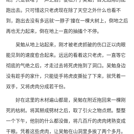
跑出去。只可惜这只老虎现在除了天空之外什么也看不
到，跑出去没有多远就‘一脖子’撞在一棵大树上，倒地之后
再也无力起来，倒在地上一直的抽搐个不停。
吴勉从地上站起来，刚才被老虎抓破的伤口正以肉眼
能见到的速度愈合起来。远远的看着这只老虎，一直等它
彻底的气绝之后，才走过去将死虎拖到了洞口。吴勉身边
没有趁手的家什，只能徒手将虎皮撕扯了下来，就凭着一
双手，又将虎肉分成若干份。
好在这里的木材遍山都是，吴勉在附近拖回来一棵刚
死的枯树。将其掰成劈材之后，取了引火之物点燃。整整
一个下午，他别的什么都没做，将几百斤的虎肉烤熟变成
干粮。凭着这些虎肉，让吴勉在山洞里多挨了两个多月。