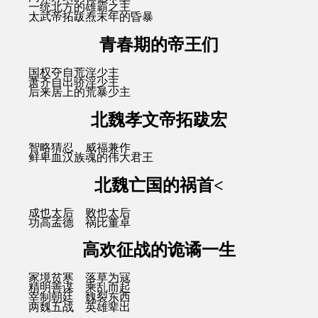
一统北方的雄霸之主
太武帝拓跋焘末年的昏暴
青春期的帝王们
国权夺自荒淫少主
萧齐自出骄淫少主
后来居上的荒暴少主
北魏孝文帝拓跋宏
智略猜忍 威福兼作
鲜卑血汉族魂的伟大君王
北魏亡国的祸首<
成也太后 败也太后
功高孟德 祸比董卓
高欢征战的诡谲一生
家境贫寒 落草为寇
精明善谋 乘乱而起
宰制朝廷 魏裂东西
两魏五战 英雄辈出