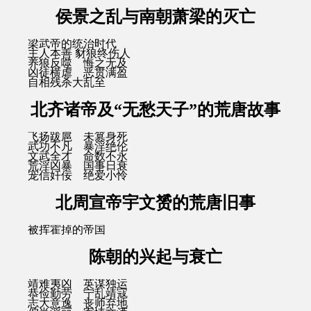
侯景之乱与南朝萧梁的灭亡
梁武帝的统治时代
主人本善 豺狼终伤人
养狼反噬 悔之无及
凶徒横虐 恶贯满盈
自相残杀大乱至
北齐诸帝及“无愁天子”的荒唐故事
飞扬跋扈 未篡身死
武功不凡 暴淫绝伦
文武全才 命数不永
荒淫凶暴 国事日衰
宠信奸佞 绝爱小怜
北周宣帝宇文赟的荒唐旧事
被挥霍掉的帝国
陈朝的兴起与衰亡
靖难夷凶 英谋独运
恭俭勤劳 宁乱靖寇
志大意逸 丧师弃地