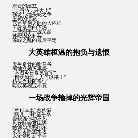
东晋的建立
“王与马，共天下”
强龙与地头蛇之争
王敦的愤怒
东晋草创之际的大内讧
王敦最后的下场
一波刚平一波又起
苏峻因怒起兵
苏峻之乱的最后平定
大英雄桓温的抱负与遗恨
天生奇骨的驸马爷
蜀地立勋灭李势
“不图今日复见官军”
“树犹如此，人何以堪！”
枋头之败阻帝业
嗟叹英雄业不竟
一场战争输掉的光辉帝国
“草付应王”天意偏
“瞎儿一泪”掌生杀
姿貌瑰伟幼不凡
风云际会君臣缘
纳谏如流邦国乐
英雄末路淝水边
大帝梦断新平寺