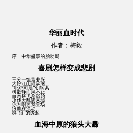
华丽血时代
作者：梅毅
序：中华盛事的胎动期
喜剧怎样变成悲剧
三分一统晋业兴
大好江山谁承继
“牝鸡司晨”朝纲紊
树欲静而风不止
血肉横飞杀戮始
攻伐大乱满京城
你方唱罢我登场
狼血在流动
群“狼”的缘起
血海中原的狼头大纛