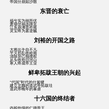
帝国分崩如沙散
东晋的衰亡
福兮实为祸所伏
萧墙伏祸连踵至
江东鼎沸晋祚摇
灵宝终为篡逆贼
刘裕的开国之路
大将出手自不凡
平灭邪乱收岭南
清除异己独擅权
从头收拾旧河山
寒人终成帝王业
鲜卑拓跋王朝的兴起
“代国”时代的什翼犍
建立北魏的道武帝拓跋珪
道武帝晚年的暴虐
十六国的终结者
内和外缉的仁德帝王