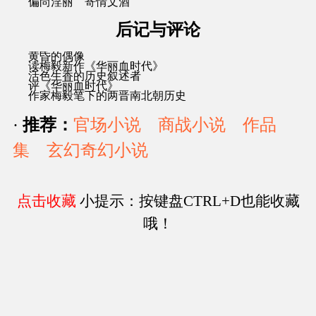
偏尚淫丽 寄情文酒
后记与评论
黄昏的偶像
读梅毅新作《华丽血时代》
活色生香的历史叙述者
评《华丽血时代》
作家梅毅笔下的两晋南北朝历史
·
推荐：
官场小说
商战小说
作品
集
玄幻奇幻小说
点击收藏
小提示：按键盘CTRL+D也能收藏
哦！