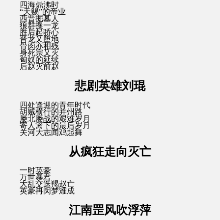
四海鼎沸时
“天赐”的帝业
西晋掘墓人
狼群攫一龙
胜后起骄心
晋龙又堕地
骨肉亦相残
身死宗又灭
匈奴的延续
后赵灭前赵
悲剧英雄刘琨
四处逢迎的青年时代
胡贼横行的并州路
屡北屡战的艰难岁月
寄人篱下的最后岁月
关河大志闻鸡起舞
从疯狂走向灭亡
一时英豪
万世暴君
大乱交迭羯赵亡
英豪冉闵梦难成
江南罡风吹浮萍