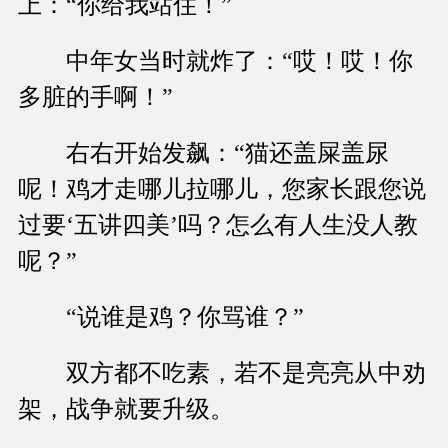
上：“你给我站住！”
中年女当时就炸了：“哎！哎！你
多脏的手啊！”
右右开始发飙：“猫还盖屎盖尿
呢！鸡才走哪儿拉哪儿，您家长跟您说
过要‘五讲四美’吗？怎么有人生没人教
呢？”
“说谁是鸡？你骂谁？”
双方都不吃素，若不是亮亮从中劝
架，战争就要升级。