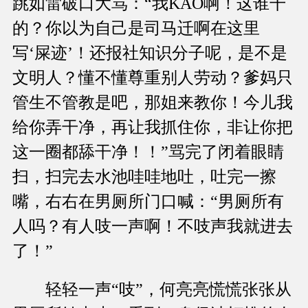
跳如雷破口大骂：“我KAO啊！这谁干
的？你以为自己是司马迁啊在这里
写‘屎迹’！还报社知识分子呢，是不是
文明人？懂不懂尊重别人劳动？爹妈只
管生不管教是吧，那姐来教你！今儿我
给你弄干净，再让我抓住你，非让你把
这一圈都舔干净！！”骂完了闭着眼睛
扫，扫完去水池哇哇地吐，吐完一擦
嘴，右右在男厕所门口喊：“男厕所有
人吗？有人吱一声啊！不吱声我就进去
了！”
轻轻一声“吱”，何亮亮慌慌张张从