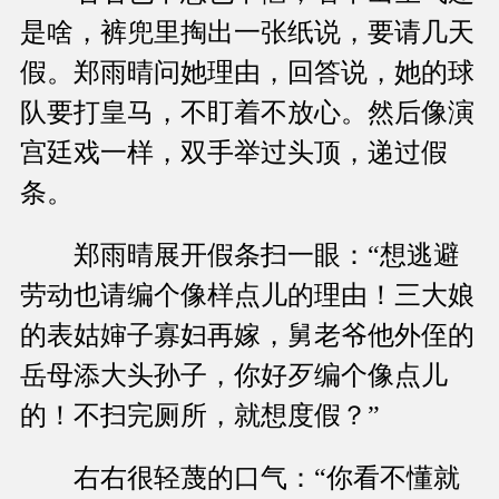
是啥，裤兜里掏出一张纸说，要请几天
假。郑雨晴问她理由，回答说，她的球
队要打皇马，不盯着不放心。然后像演
宫廷戏一样，双手举过头顶，递过假
条。
郑雨晴展开假条扫一眼：“想逃避
劳动也请编个像样点儿的理由！三大娘
的表姑婶子寡妇再嫁，舅老爷他外侄的
岳母添大头孙子，你好歹编个像点儿
的！不扫完厕所，就想度假？”
右右很轻蔑的口气：“你看不懂就