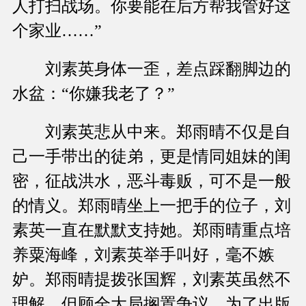
人打扫战场。你要能在后方帮我管好这
个家业……”
刘素英身体一歪，差点踩翻脚边的
水盆：“你嫌我老了？”
刘素英悲从中来。郑雨晴不仅是自
己一手带出的徒弟，更是情同姐妹的闺
密，征战洪水，恶斗毒贩，可不是一般
的情义。郑雨晴坐上一把手的位子，刘
素英一直在默默支持她。郑雨晴重点培
养粟海峰，刘素英举手叫好，毫不嫉
妒。郑雨晴提拨张国辉，刘素英虽然不
理解，但顾全大局搁置争议。为了出版