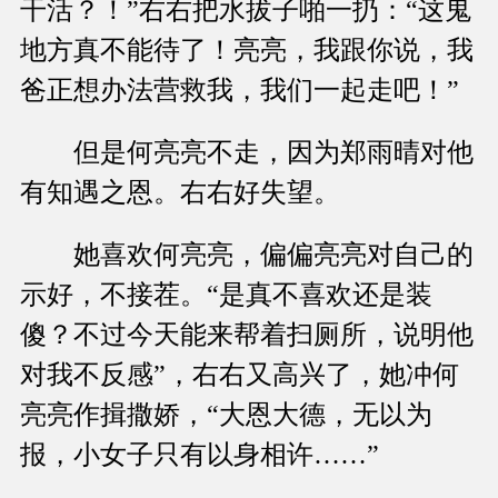
干活？！”右右把水拔子啪一扔：“这鬼
地方真不能待了！亮亮，我跟你说，我
爸正想办法营救我，我们一起走吧！”
但是何亮亮不走，因为郑雨晴对他
有知遇之恩。右右好失望。
她喜欢何亮亮，偏偏亮亮对自己的
示好，不接茬。“是真不喜欢还是装
傻？不过今天能来帮着扫厕所，说明他
对我不反感”，右右又高兴了，她冲何
亮亮作揖撒娇，“大恩大德，无以为
报，小女子只有以身相许……”