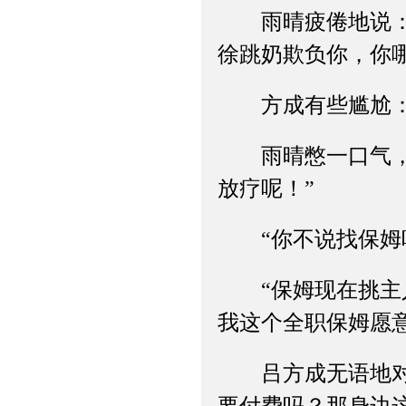
雨晴疲倦地说：“
徐跳奶欺负你，你
方成有些尴尬：“
雨晴憋一口气，回
放疗呢！”
“你不说找保姆吗
“保姆现在挑主人
我这个全职保姆愿
吕方成无语地对着