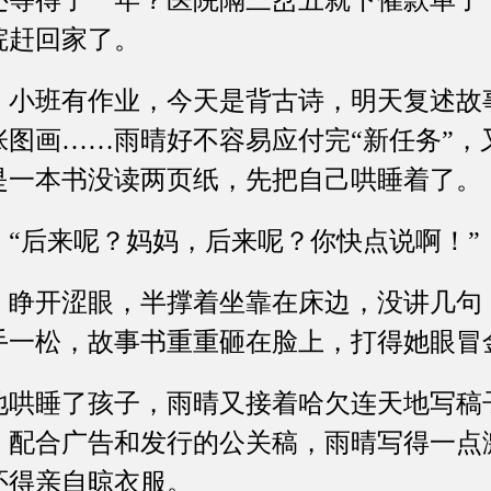
还等得了一年？医院隔三岔五就下催款单子
院赶回家了。
班有作业，今天是背古诗，明天复述故
张图画……雨晴好不容易应付完“新任务”，
是一本书没读两页纸，先把自己哄睡着了。
后来呢？妈妈，后来呢？你快点说啊！”
开涩眼，半撑着坐靠在床边，没讲几句
手一松，故事书重重砸在脸上，打得她眼冒
睡了孩子，雨晴又接着哈欠连天地写稿
。配合广告和发行的公关稿，雨晴写得一点
还得亲自晾衣服。