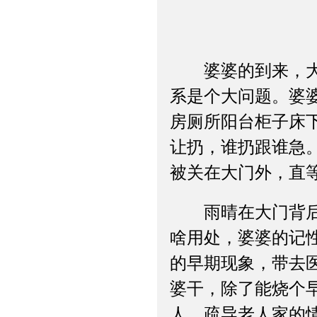
婆婆的到来，大大
系是个大问题。婆
房厕所阳台柜子床
让扔，谁扔跟谁急
被关在大门外，直
雨晴在大门背后贴
啥用处，婆婆的记
的早期现象，带去
婆干，除了能烧个
人，疏导老人家的