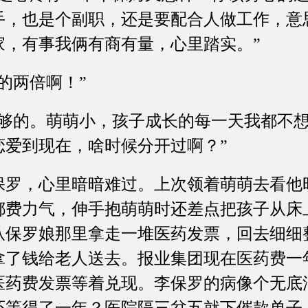
手，也是个副职，还是要配合人做工作，意
家，有事我俩有商有量，心里踏实。”
两倍啊！”
的。萌萌小，孩子成长的每一天我都不想
恋爱到现在，啥时候分开过啊？”
，心里暗暗难过。上次领着萌萌去看他
都费力气，伸手抱萌萌时还差点把孩子从床
从保罗娘那里拿走一堆医药发票，回去细细
拿了钱给老人送去。报业集团现在医药费一
医药费发票等着兑现。李保罗的病像个无底