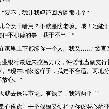
要不，我让我妈还回方圆那儿？”
育女干啥用？不就是防老嘛。哦！她能干
这种不积德的事，我干不出！”
家里上下都练你一个人。我又……”欲言
银行最近来挖吕方成，许诺他当副支行
应。“现在咱家这样子，我走不合适。两地
放心。”
就去保姆市场。有钱了，我请两个！”
心疼你！十个保姆又怎样？你该劳心的还