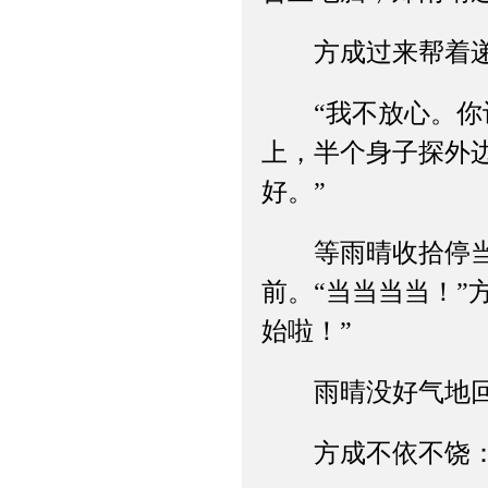
方成过来帮着递衣
“我不放心。你让
上，半个身子探外
好。”
等雨晴收拾停当，
前。“当当当当！”
始啦！”
雨晴没好气地回他
方成不依不饶：“