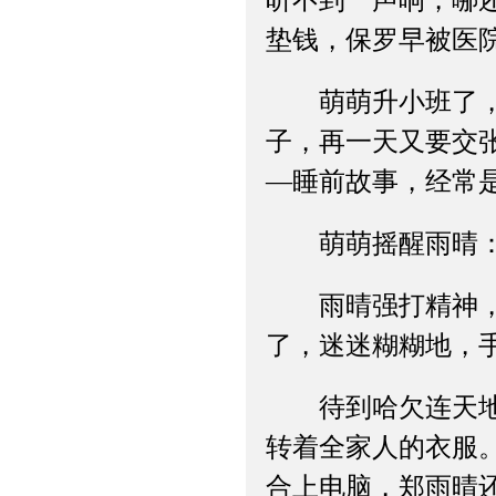
听不到一声响，哪
垫钱，保罗早被医
萌萌升小班了，小
子，再一天又要交
—睡前故事，经常
萌萌摇醒雨晴：“
雨晴强打精神，睁
了，迷迷糊糊地，
待到哈欠连天地哄
转着全家人的衣服
合上电脑，郑雨晴