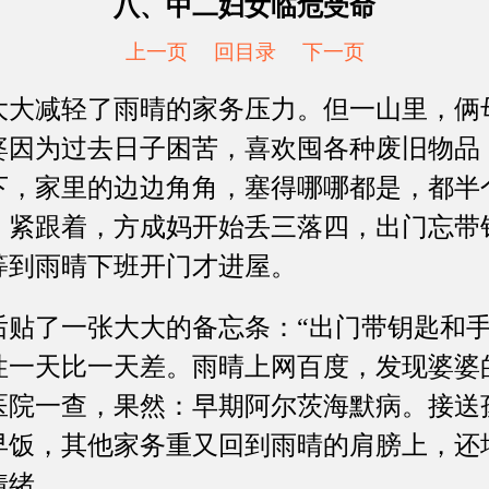
八、中二妇女临危受命
上一页
回目录
下一页
减轻了雨晴的家务压力。但一山里，俩
婆因为过去日子困苦，喜欢囤各种废旧物品
下，家里的边边角角，塞得哪哪都是，都半
。紧跟着，方成妈开始丢三落四，出门忘带
等到雨晴下班开门才进屋。
了一张大大的备忘条：“出门带钥匙和手
性一天比一天差。雨晴上网百度，发现婆婆
医院一查，果然：早期阿尔茨海默病。接送
早饭，其他家务重又回到雨晴的肩膀上，还
情绪。