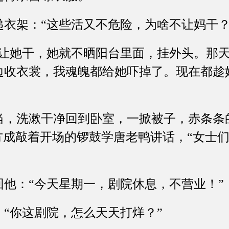
架：“这些活又不危险，为啥不让妈干？
她干，她就不晒阳台里面，挂外头。那天
边收衣裳，我魂魄都给她吓掉了。现在都趁
洗漱干净回到卧室，一掀被子，赤条条
方成敲着开场的锣鼓学唐老鸭讲话，“女士
：“今天星期一，剧院休息，不营业！”
你这剧院，怎么天天打烊？”