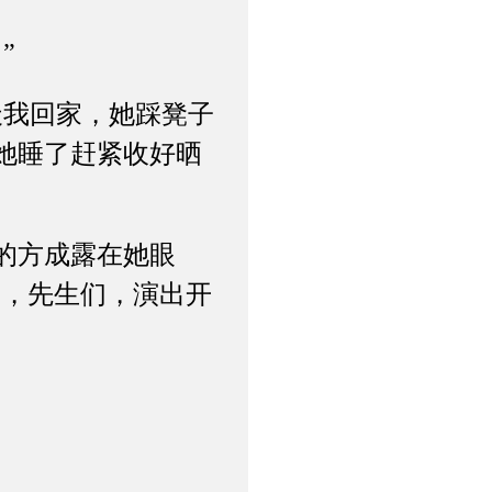
”
我回家，她踩凳子
她睡了赶紧收好晒
的方成露在她眼
们，先生们，演出开