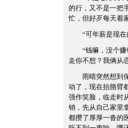
的行，又不是一把
忙，但好歹每天着
“可年薪是现在的
“钱嘛，没个赚够
走你不想？我俩从
雨晴突然想到保罗
动了，现在抬胳臂
强作笑脸，临走时
销，先从自己家里
都攒了厚厚一沓的