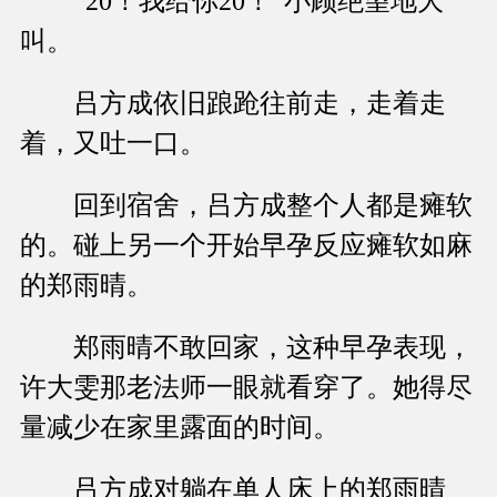
“20！我给你20！”小顾绝望地大
叫。
吕方成依旧踉跄往前走，走着走
着，又吐一口。
回到宿舍，吕方成整个人都是瘫软
的。碰上另一个开始早孕反应瘫软如麻
的郑雨晴。
郑雨晴不敢回家，这种早孕表现，
许大雯那老法师一眼就看穿了。她得尽
量减少在家里露面的时间。
吕方成对躺在单人床上的郑雨晴