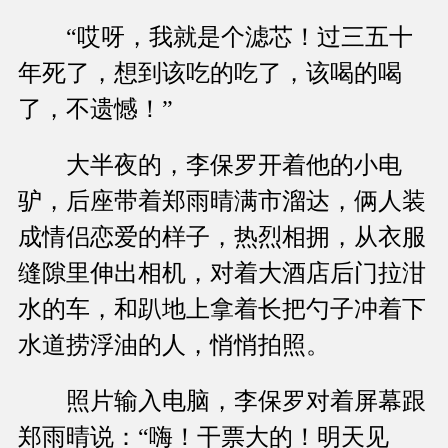
“哎呀，我就是个滤芯！过三五十
年死了，想到该吃的吃了，该喝的喝
了，不遗憾！”
大半夜的，李保罗开着他的小电
驴，后座带着郑雨晴满市溜达，俩人装
成情侣恋爱的样子，热烈相拥，从衣服
缝隙里伸出相机，对着大酒店后门拉泔
水的车，和趴地上拿着长把勺子冲着下
水道捞浮油的人，悄悄拍照。
照片输入电脑，李保罗对着屏幕跟
郑雨晴说：“嗨！干票大的！明天见