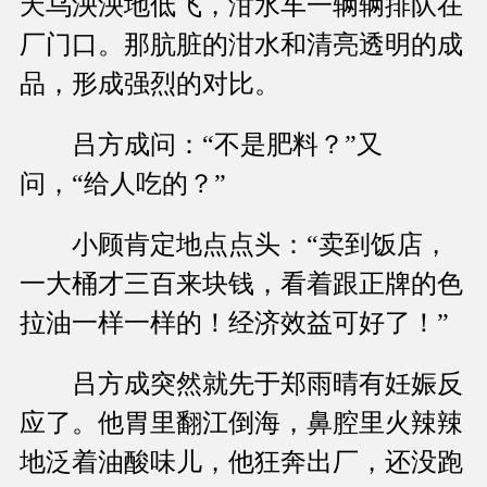
天乌泱泱地低飞，泔水车一辆辆排队在
厂门口。那肮脏的泔水和清亮透明的成
品，形成强烈的对比。
吕方成问：“不是肥料？”又
问，“给人吃的？”
小顾肯定地点点头：“卖到饭店，
一大桶才三百来块钱，看着跟正牌的色
拉油一样一样的！经济效益可好了！”
吕方成突然就先于郑雨晴有妊娠反
应了。他胃里翻江倒海，鼻腔里火辣辣
地泛着油酸味儿，他狂奔出厂，还没跑