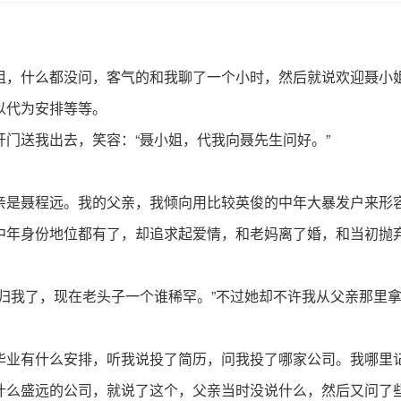
姐，什么都没问，客气的和我聊了一个小时，然后就说欢迎聂小
以代为安排等等。
门送我出去，笑容：“聂小姐，代我向聂先生问好。”
亲是聂程远。我的父亲，我倾向用比较英俊的中年大暴发户来形
中年身份地位都有了，却追求起爱情，和老妈离了婚，和当初抛
归我了，现在老头子一个谁稀罕。”不过她却不许我从父亲那里
。
毕业有什么安排，听我说投了简历，问我投了哪家公司。我哪里
什么盛远的公司，就说了这个，父亲当时没说什么，然后又问了