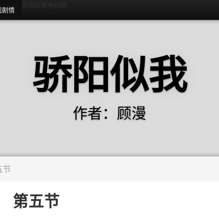
骄阳似我电视剧
我剧情
骄阳似我
作者：顾漫
五节
第五节