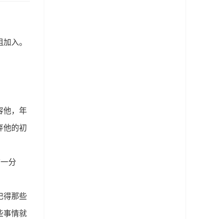
姐加入。
容他，年
弃他的初
拿一分
记得那些
些事情就