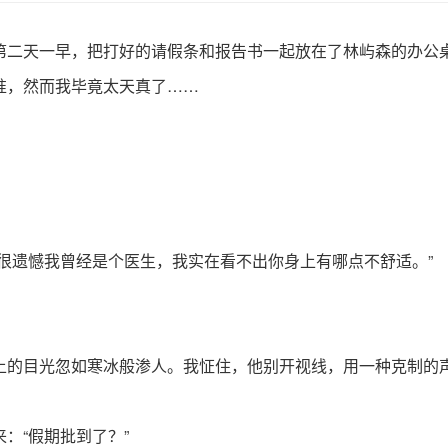
第二天一早，把打好的请假条和报告书一起放在了林屿森的办公
准，然而我毕竟太天真了……
很遗憾我曾经是个医生，我实在看不出你身上有哪点不舒适。”
上的目光忽如寒冰般渗人。我怔住，他别开视线，用一种克制的
：“假期批到了？”