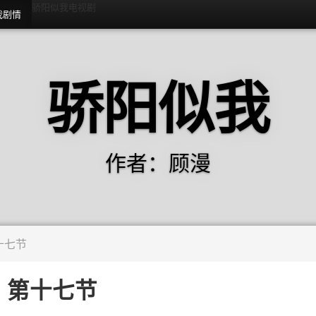
骄阳似我电视剧
我剧情
骄阳似我
作者：顾漫
十七节
第十七节