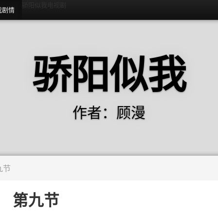
骄阳似我电视剧
我剧情
骄阳似我
作者：顾漫
九节
第九节