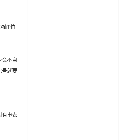
短袖T恤
步会不自
七号就要
时有事去