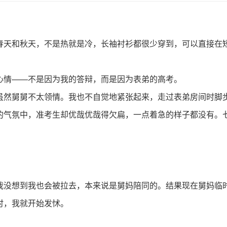
春天和秋天，不是热就是冷，长袖衬衫都很少穿到，可以直接在
心情——不是因为我的答辩，而是因为表弟的高考。
虽然舅舅不太领情。我也不自觉地紧张起来，走过表弟房间时脚
的气氛中，准考生却优哉优哉得欠扁，一点着急的样子都没有。
我没想到我也会被拉去，本来说是舅妈陪同的。结果现在舅妈临
时，我就开始发怵。