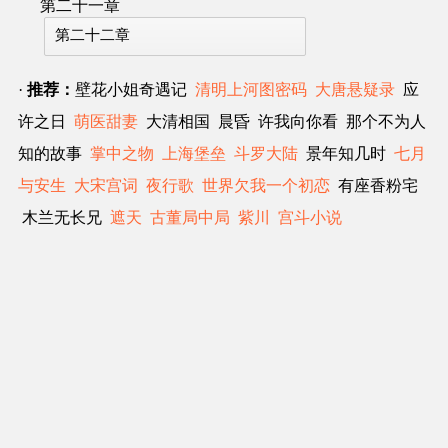
第二十一章
第二十二章
·
推荐：
壁花小姐奇遇记
清明上河图密码
大唐悬疑录
应
许之日
萌医甜妻
大清相国 晨昏 许我向你看 那个不为人
知的故事
掌中之物
上海堡垒
斗罗大陆
景年知几时
七月
与安生
大宋宫词
夜行歌
世界欠我一个初恋
有座香粉宅
木兰无长兄
遮天
古董局中局
紫川
宫斗小说