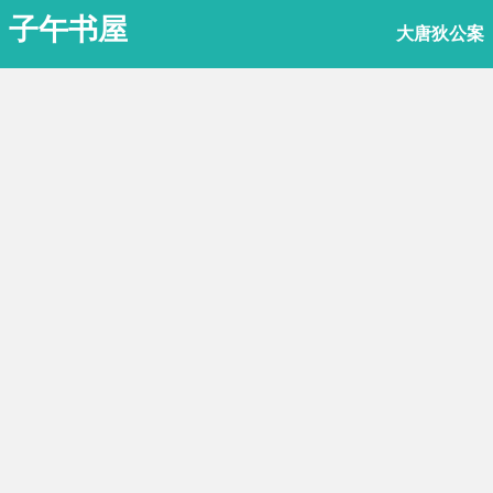
子午书屋
大唐狄公案