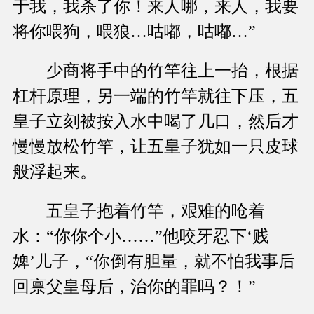
于我，我杀了你！来人哪，来人，我要
将你喂狗，喂狼…咕嘟，咕嘟…”
少商将手中的竹竿往上一抬，根据
杠杆原理，另一端的竹竿就往下压，五
皇子立刻被按入水中喝了几口，然后才
慢慢放松竹竿，让五皇子犹如一只皮球
般浮起来。
五皇子抱着竹竿，艰难的呛着
水：“你你个小……”他咬牙忍下‘贱
婢’儿子，“你倒有胆量，就不怕我事后
回禀父皇母后，治你的罪吗？！”