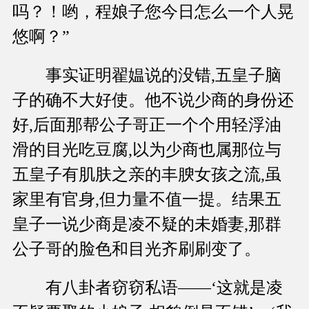
吗？！哟，程娘子您今日怎么一个人晃
悠啊？”
事实证明翟媪说的没错,五皇子脑
子的确不大好使。他不说少商的身份还
好,后面那帮公子哥正一个个用轻浮油
滑的目光吃豆腐,以为少商也属那位与
五皇子有肌肤之亲的丰腴女孩之流,虽
家里有官身,但力量不值一提。结果五
皇子一说少商是凌不疑的未婚妻,那群
公子哥的脸色和目光齐刷刷变了。
有八卦者窃窃私语——‘这就是凌