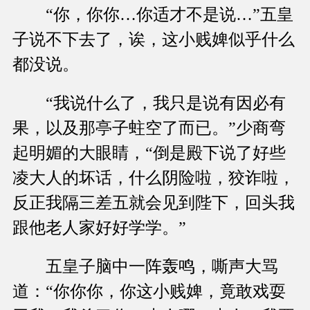
“你，你你…你适才不是说…”五皇
子说不下去了，诶，这小贱婢似乎什么
都没说。
“我说什么了，我只是说有因必有
果，以及那亭子蛀空了而已。”少商弯
起明媚的大眼睛，“倒是殿下说了好些
凌大人的坏话，什么阴险啦，狡诈啦，
反正我隔三差五就会见到陛下，回头我
跟他老人家好好学学。”
五皇子脑中一阵轰鸣，嘶声大骂
道：“你你你，你这小贱婢，竟敢戏耍