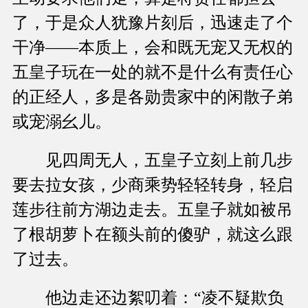
了，于是众人犹豫片刻后，迅速走了个
干净——本质上，会和既无宠又无权的
五皇子玩在一处的就不是什么有责任心
的正经人，多是各勋贵家中的闲散子弟
或宠溺幺儿。
见四周无人，五皇子立刻上前几步
要去拉女孩，少商乘势轻轻转身，轻启
莲步往前方湖边走去。五皇子就如被吊
了根胡萝卜在额头前的傻驴，就这么跟
了过去。
他边走还边絮叨着：“凌不疑欺负