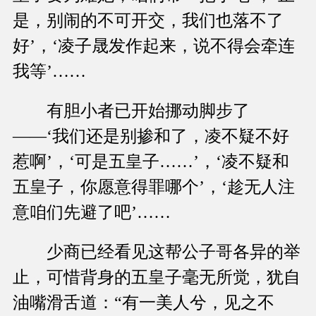
是，别闹的不可开交，我们也落不了
好’，‘凌子晟发作起来，说不得会牵连
我等’……
有胆小者已开始挪动脚步了
——‘我们还是别掺和了，凌不疑不好
惹啊’，‘可是五皇子……’，‘凌不疑和
五皇子，你愿意得罪哪个’，‘趁无人注
意咱们先避了吧’……
少商已经看见这帮公子哥各异的举
止，可惜背身的五皇子毫无所觉，犹自
油嘴滑舌道：“有一美人兮，见之不