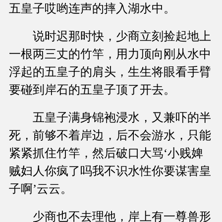
五皇子哎哟连声的摔入湖水中。
说时迟那时快，少商立刻捡起地上
一根两三丈的竹竿，用力顶向刚从水中
浮起的五皇子的肩头，生生将眼看手臂
要碰到岸石的五皇子顶了开去。
五皇子满身锦袍浸水，又兼吓的半
死，前够不着岸边，后不会游水，只能
紧紧抓住竹竿，然后破口大骂‘小贱婢
贼妇人你疯了吗我不识水性你要谋害皇
子啊’云云。
少商也不去理他，岸上有一尊兽形