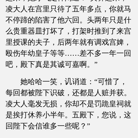
凌大人在宫里只待了五年多点，你就马
不停蹄的陷害了他六回。头两年只是什
么贵重器皿打坏了，打架时推到了来宫
里授课的夫子，后两年就有调戏宫婢，
殴伤年幼皇子等等……差不多一年一回
吧，殿下真是其诚可嘉啊。”
她哈哈一笑，讥诮道：“可惜了，
每回都被陛下识破，还都是人赃并获。
凌大人毫发无损，你却不是罚跪皇祠就
是挨打休养小半年。五殿下，您说，这
回陛下会信谁多一些呢？”