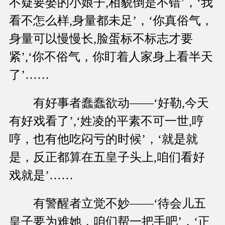
不疑要娶的小娘子,相貌倒是不错’，‘我
看不怎么样,身量都未足’，‘你真俗气，
身量可以慢慢长,脸蛋标不标志才要
紧’,‘你不俗气，你盯着人家身上看半天
了’……
有好事者蠢蠢欲动——‘好勒,今天
有好戏看了’,‘姓凌的平素不可一世,哼
哼，也有他吃闷亏的时候’，‘就是就
是，反正都算在五皇子头上,咱们看好
戏就是’……
有警醒者立觉不妙——‘待会儿五
皇子要为难她，咱们帮一把手吧’，‘正