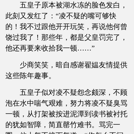
五皇子原本被湖水冻的脸色发白，
此刻又发红了：“凌不疑的嘴可够快
的！我不过跟他开开玩笑，再说他何曾
饶过我了！那些年，都是父皇罚完了，
他还再要来收拾我一顿……”
少商笑笑，暗自感谢翟媪友情提供
这些陈年趣事。
五皇子似对凌不疑怨念颇深，不顾
泡在水中喘气艰难，努力将凌不疑臭骂
一顿，从打架被按进泥潭到读书被衬托
的犹如智障，简直罄竹难书。骂完一