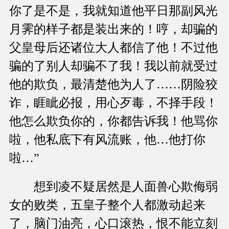
你了是不是，我就知道他平日那副风光
月霁的样子都是装出来的！哼，却骗的
父皇母后还诸位大人都信了他！不过他
骗的了别人却骗不了我！我以前就受过
他的欺负，最清楚他为人了……阴险狡
诈，睚眦必报，用心歹毒，不择手段！
他怎么欺负你的，你都告诉我！他骂你
啦，他私底下有风流账，他…他打你
啦…”
想到凌不疑居然是人面兽心欺侮弱
女的败类，五皇子整个人都激动起来
了，脑门油亮，心口滚热，恨不能立刻