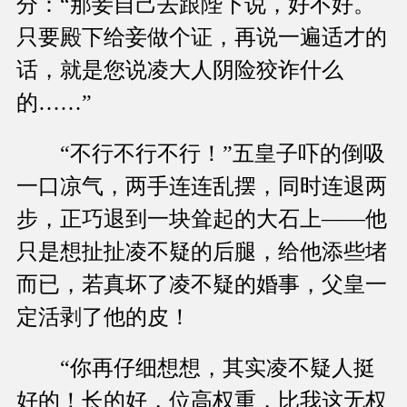
分：“那妾自己去跟陛下说，好不好。
只要殿下给妾做个证，再说一遍适才的
话，就是您说凌大人阴险狡诈什么
的……”
“不行不行不行！”五皇子吓的倒吸
一口凉气，两手连连乱摆，同时连退两
步，正巧退到一块耸起的大石上——他
只是想扯扯凌不疑的后腿，给他添些堵
而已，若真坏了凌不疑的婚事，父皇一
定活剥了他的皮！
“你再仔细想想，其实凌不疑人挺
好的！长的好，位高权重，比我这无权