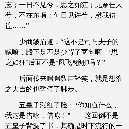
忘；一日不见兮，思之如狂；无奈佳人
兮，不在东墙；何日见许兮，慰我彷
徨……”
少商皱眉道：“这不是司马夫子的
赋嘛，殿下是不是少背了两句啊。‘思
之如狂’后面不是‘凤飞翱翔’吗？”
后面传来嗤嗤数声轻笑，就是想溜
之大吉的也暂停了脚步。
五皇子涨红了脸：“你知道什么，
我这是借咏，借咏！”——这回倒不是
五皇子背漏了书，其确是时下流行的一