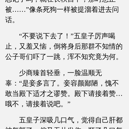
被……”像条死狗一样被提溜着进去问
话。
“不要说下去了！”五皇子厉声喝
止，又羞又恼，倒将身后那群不知情的
公子哥们吓了一跳，浑不知究竟为何。
少商臻首轻垂，一脸温顺无
辜：“是妾多言了。妾容颜鄙陋，愧不
敢当殿下适才之谬赞。殿下请接着赞…
哦不，请接着说吧。”
五皇子深吸几口气，觉得自己肝都