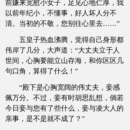
前嫌来宽慰小女子，足见心地仁厚，我
以前年纪小，不懂事，好人坏人分不
清。当初的不敬，您别往心里去……”
五皇子热血沸腾，觉得自己身形都
伟岸了几分，大声道：“大丈夫立于人
世间，心胸要能立山存海，和你区区几
句口角，算得了什么！”
“殿下是心胸宽阔的伟丈夫，妾感
佩万分。不过，妾有时胡思乱想，倘若
今日妾与您有了些什么，妾与凌大人的
亲事，是不是就不成了？”