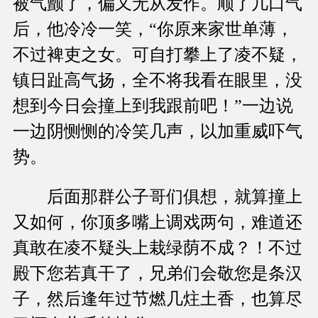
被气颤了，偏又无从发作。顺了几口气
后，他冷冷一笑，“你原来家世单薄，
不过裨吏之女。可自打攀上了凌不疑，
镇日趾高气扬，全不将我看在眼里，没
想到今日会撞上到我跟前吧！”一边说
一边阴恻恻的冷笑几声，以加重威吓气
势。
后面那群公子哥们俱想，就算撞上
又如何，你顶多嘴上调戏两句，难道还
真敢在凌不疑头上栽绿荫不成？！不过
殿下您若真干了，兄弟们会敬您是条汉
子，然后逢年过节燃几炷土香，也算尽