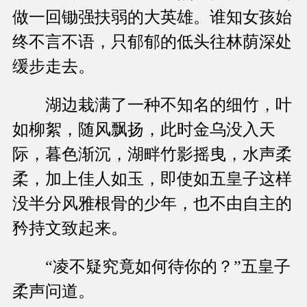
做一回锄强扶弱的大英雄。谁知女孩始
终不言不语，只郁郁的低头往林荫深处
缓步走去。
湖边栽满了一种不知名的细竹，叶
如柳絮，随风飘扬，此时金乌没入天
际，暮色渐沉，湖畔竹影摇曳，水声柔
柔，加上佳人如玉，即使如五皇子这样
没半分风雅根骨的少年，也不由自主的
矜持文致起来。
“凌不疑究竟如何待你的？”五皇子
柔声问道。