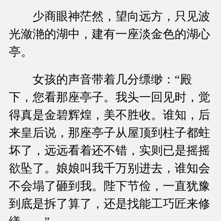
少商眼神茫然，望向远方，只见波
光潋滟的湖中，建有一座淡金色的湖心
亭。
女孩的声音带着几分缥缈：“殿
下，您看那座亭子。我头一回见时，觉
得真是金碧辉煌，美不胜收。谁知，后
来皇后说，那座亭子从屋顶到柱子都蛀
坏了，远远看着还不错，实则已是摇摇
欲坠了。娘娘叫我千万别进去，谁知会
不会塌了砸到我。陛下节俭，一直犹豫
到底是拆了算了，还是找能工巧匠来修