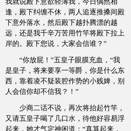
我就说殿下意欲轻薄我，今日偶然相
逢，殿下纠缠不休，两人追逐推搡间殿
下意外落水，然后殿下越扑腾漂的越
远，还是我千辛万苦用竹竿将殿下拉上
岸的。殿下您说，大家会信谁？”
“你放屁！”五皇子眼膜充血，“我
是皇子，将来要享一等爵，你是什么东
西，靠着凌不疑装腔作势的小贱婢，别
人会信你却不信我？！”
少商二话不说，再次将抬起竹竿，
又请五皇子喝了几口水，待他好容易浮
起来，她才气定神闲道：“真算起来，