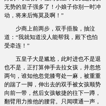
无势的皇子强多了！小娘子你别一时冲
动，将来后悔莫及啊！”
少商上前两步，双手捂脸，抽泣
道：“我就知道没人能帮我，殿下也怕
受牵连！”
五皇子大是尴尬，此时进也不是退
也不是，正打算伸手去拉女孩，并忽悠
两句，谁知他忽觉膝弯处一麻，被重重
的踹了一脚，伸出去的双手被女孩顺势
向前一带，然后女孩敏捷的往下一蹲，
翻臂用力推他的腰背。只闻噗通一声，