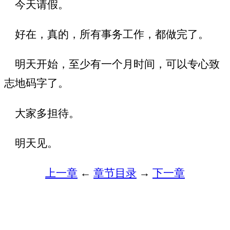
今天请假。
好在，真的，所有事务工作，都做完了。
明天开始，至少有一个月时间，可以专心致
志地码字了。
大家多担待。
明天见。
上一章
←
章节目录
→
下一章
（唯历史 www.weilishi.org）