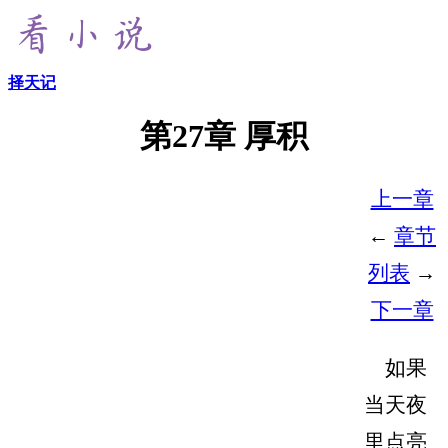
择天记
第27章 厚积
上一章
←
章节
列表
→
下一章
如果
当天夜
里点亮