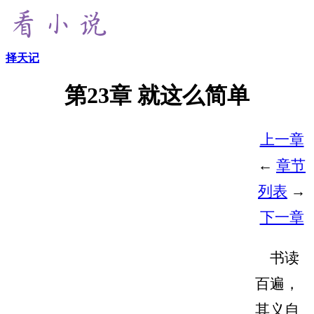
择天记
第23章 就这么简单
上一章
←
章节
列表
→
下一章
书读
百遍，
其义自