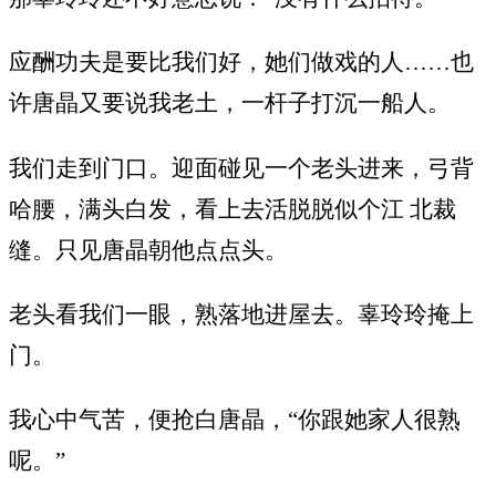
应酬功夫是要比我们好，她们做戏的人……也
许唐晶又要说我老土，一杆子打沉一船人。
我们走到门口。迎面碰见一个老头进来，弓背
哈腰，满头白发，看上去活脱脱似个江 北裁
缝。只见唐晶朝他点点头。
老头看我们一眼，熟落地进屋去。辜玲玲掩上
门。
我心中气苦，便抢白唐晶，“你跟她家人很熟
呢。”