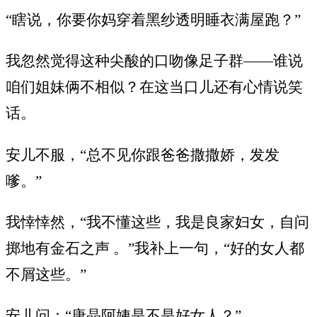
“瞎说，你要你妈穿着黑纱透明睡衣满屋跑？”
我忽然觉得这种尖酸的口吻像足子群——谁说
咱们姐妹俩不相似？在这当口儿还有心情说笑
话。
安儿不服，“总不见你跟爸爸撒撒娇，发发
嗲。”
我悻悻然，“我不懂这些，我是良家妇女，自问
掷地有金石之声 。”我补上一句，“好的女人都
不屑这些。”
安儿问：“唐晶阿姨是不是好女人？”