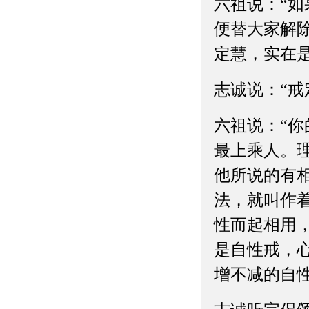
六祖说：“
便替大家解
定慧，实在
志诚说：“戒
六祖说：“
最上乘人。
他所说的有
法，就叫作
性而起相用，
是自性戒，
增不减的自性