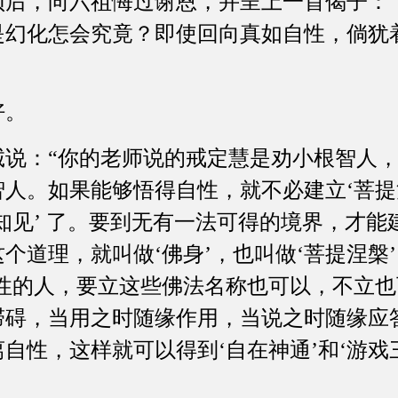
颂后，向六祖悔过谢恩，并呈上一首偈子：
是幻化怎会究竟？即使回向真如自性，倘犹
好。
诚说：“你的老师说的戒定慧是劝小根智人
人。如果能够悟得自性，就不必建立‘菩提
知见’ 了。要到无有一法可得的境界，才能
个道理，就叫做‘佛身’，也叫做‘菩提涅槃’
见性的人，要立这些佛法名称也可以，不立
滞碍，当用之时随缘作用，当说之时随缘应
自性，这样就可以得到‘自在神通’和‘游戏三