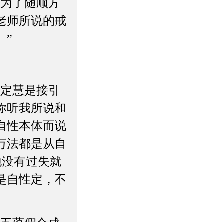
是为了随顺方
老师所说的戒
。”
戒定慧是接引
你听我所说和
自性本体而说
万法都是从自
地没有过失就
是自性定，不