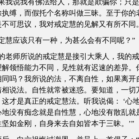
如果我说我有佛法给人，那就是欺骗你；只
除执缚，而假托个名称叫做三昧。至于你的
是不可思议，我对戒定慧的见解又有所不同
定慧应该只有一种，为甚么会有不同呢？”
你的老师所说的戒定慧是接引大乘人，我的
理解领悟能力不同，见性就有迟速的差异。
相同吗？我所说的法，不离自性，如果离开
着相说法。自性就常被迷惑。要知道，一切
这才是真正的戒定慧法。听我说偈： ‘心
心地没有痴念就是自性慧，心地没有散乱就
坚如金刚，自身来去自如皆本于三昧。’”