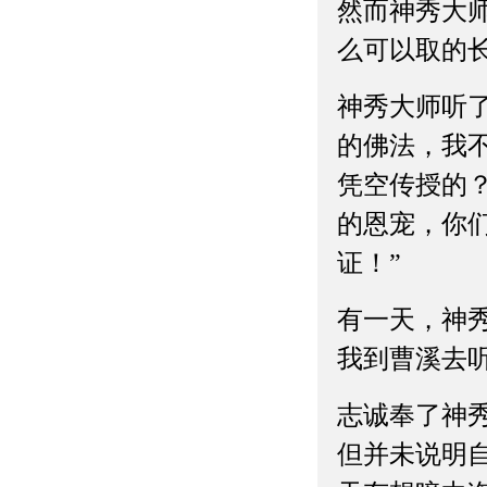
然而神秀大
么可以取的长
神秀大师听
的佛法，我
凭空传授的
的恩宠，你
证！”
有一天，神
我到曹溪去
志诚奉了神
但并未说明