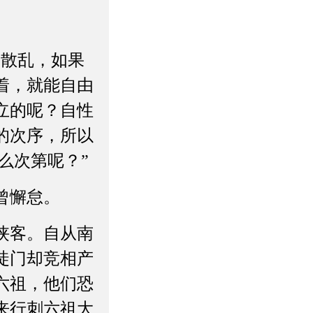
念散乱，如果
着，就能自由
立的呢？自性
的次序，所以
么次第呢？”
曾懈怠。
侠客。自从南
徒门却竞相产
六祖，他们恐
来行刺六祖大