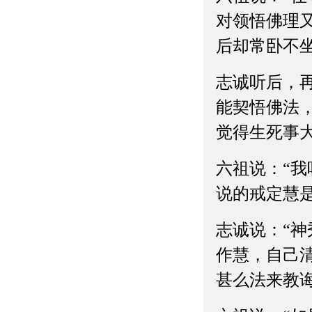
对领悟佛理
后却常卧不坐
志诚听后，
能契悟佛法
觉得生死事
六祖说：“
说的戒定慧
志诚说：“
作慧，自己
甚么法来教诲