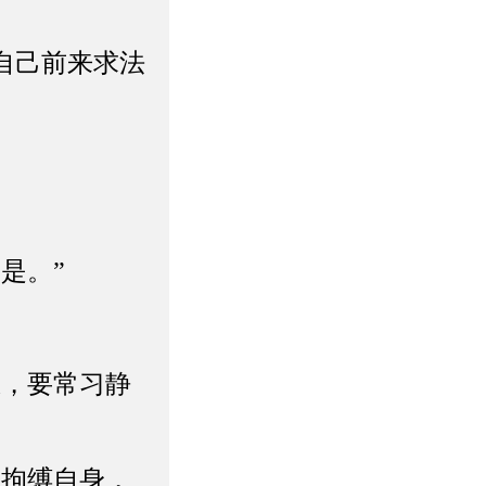
自己前来求法
是。”
态，要常习静
然拘缚自身，