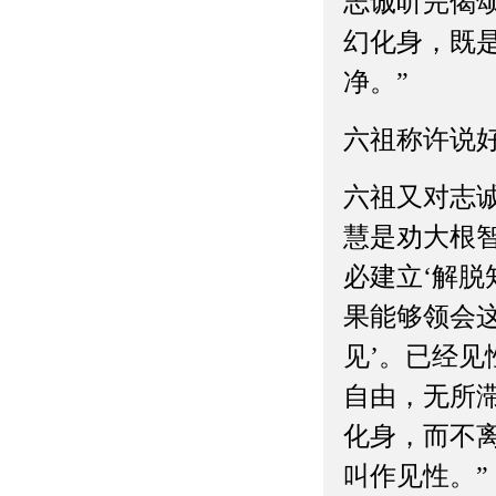
志诚听完偈
幻化身，既
净。”
六祖称许说
六祖又对志
慧是劝大根智
必建立‘解脱
果能够领会这
见’。已经
自由，无所
化身，而不离
叫作见性。”