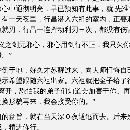
师心中通彻明亮，早已预知有此事，就 先准
。有一天夜里，行昌潜入六祖的室内，正要
颈就刃，行昌一连挥动利刃三次，都没有伤
正义之剑无邪心，邪心用剑行不正，我只欠
。”
昏倒于地，好久才苏醒过来，向大师忏悔自
表示希望跟随六祖出家。六祖就把金子给了
且离开，恐怕我的弟子们知道会加害于你。
改换形貌再来，我会接受你的。”
祖的意旨，就在当天深０夜遁逃而去。后来
戒，精进修行。