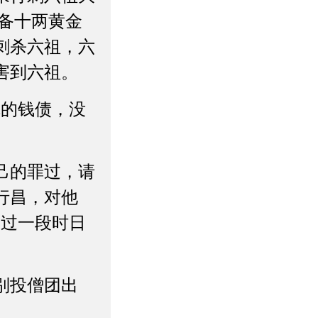
备十两黄金
刺杀六祖，六
害到六祖。
你的钱债，没
己的罪过，请
行昌，对他
再过一段时日
别投僧团出