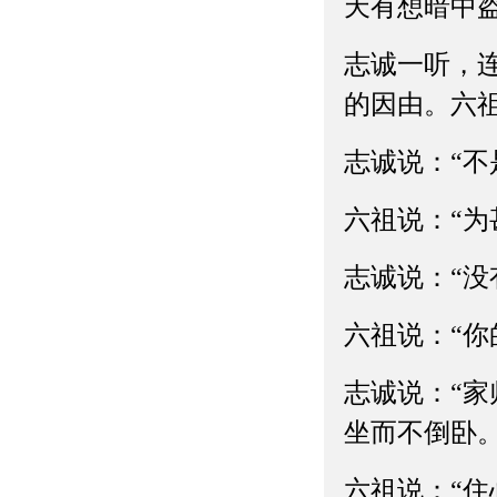
天有想暗中
志诚一听，
的因由。六祖
志诚说：“不
六祖说：“为
志诚说：“
六祖说：“你
志诚说：“
坐而不倒卧。
六祖说：“