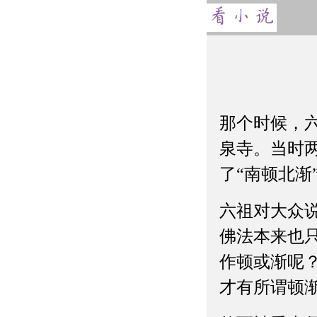
那个时候，
泉寺。当时
了“南顿北
六祖对大众
佛法本来也
作顿或渐呢
才有所谓顿渐