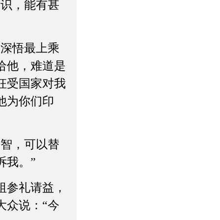
认识，能有甚
，深悟最上乘
给他，难道是
枉受国家对我
他为你们印
才智，可以替
诉我。”
祖参礼请益，
大众说：“今