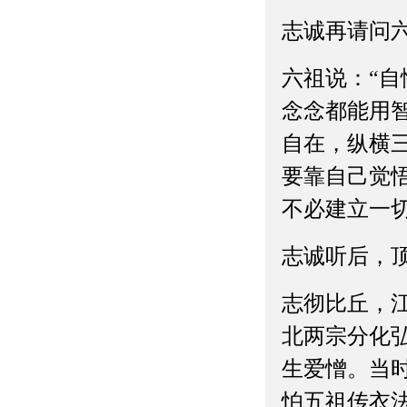
志诚再请问六
六祖说：“
念念都能用
自在，纵横
要靠自己觉
不必建立一切
志诚听后，
志彻比丘，
北两宗分化
生爱憎。当
怕五祖传衣