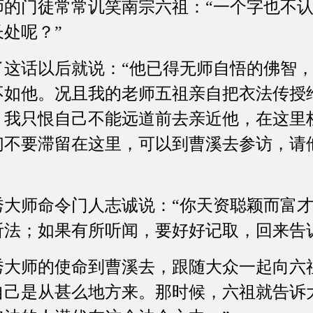
师的门徒常常讥笑南宗六祖：“一个字也不
处呢？”
了这话以后就说：“他已得无师自悟的佛智
不如他。况且我的老师五祖亲自把衣法传授
？我只恨自己不能远道前去亲近他，在这里
们不要滞留在这里，可以到曹溪去参访，请
秀大师命令门人志诚说：“你天资聪颖而富
听法；如果有所听闻，要好好记取，回来告
秀大师的使命到曹溪去，跟随大众一起向六
自己是从甚么地方来。那时候，六祖就告诉