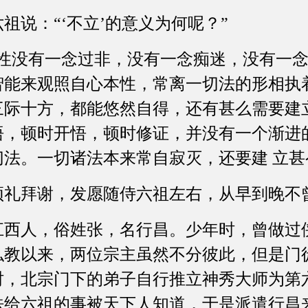
祖说：“‘不立’的意义为何呢？”
自性没有一念过非，没有一念痴迷，没有一
智能来观照自心本性，常离一切法的形相执
三际十方，都能悠然自得，还有甚么需要建
悟，顿时开悟，顿时修证，并没有一个渐进
法。一切诸法本来常自寂灭，还要建 立甚
顶礼拜谢，发愿随侍六祖左右，从早到晚不
江西人，俗姓张，名行昌。少年时，曾做过
弘教以来，两位宗主虽然不分彼此，但是门
时，北宗门下的弟子自行推立神秀大师为第
法给六祖的事被天下人知道，于是派遣行昌