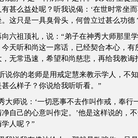
又有甚么益处呢？听我说偈：‘在世时常坐
。这只是一具臭骨头，何曾立过甚么功德？
再向六祖顶礼，说：“弟子在神秀大师那里
，今天听和尚这一席话，已经契合本心，有
大，无常迅速，希望和尚慈悲，再给我教诲
我听说你的老师是用戒定慧来教示学人，不
是甚么样子？你说给我听听看。”
神秀大师说：‘一切恶事不去作叫作戒，奉行
清净自己的心意叫作定。’他是这样说的，
学人呢？”