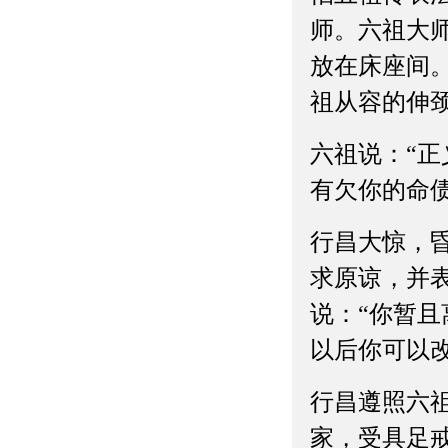
师。六祖大
放在床座间
祖从容的伸
六祖说：“
有欠你的命债
行昌大惊，
求原谅，并
说：“你暂
以后你可以
行昌遵照六
家，受具足