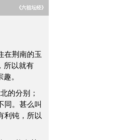
《六祖坛经》
住在荆南的玉
，所以就有
宗趣。
南北的分别；
不同。甚么叫
有利钝，所以