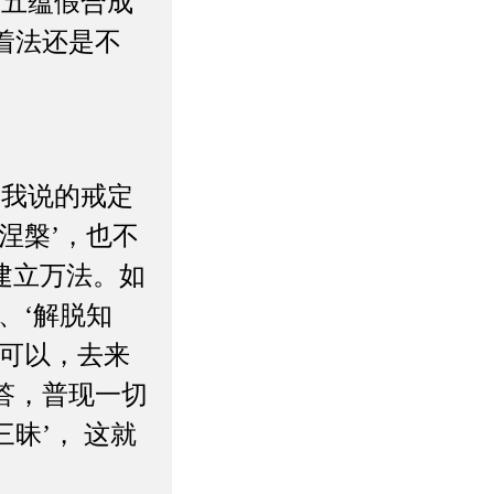
“五蕴假合成
着法还是不
，我说的戒定
涅槃’，也不
建立万法。如
、‘解脱知
也可以，去来
答，普现一切
昧’， 这就