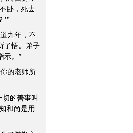
而不卧，死去
’”
学道九年，不
所了悟。弟子
指示。”
知你的老师所
一切的善事叫
不知和尚是用