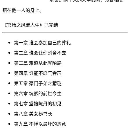
错在他一人的身上。
《官场之风流人生》已完结
第一章 谁会参加自己的葬礼
第二章 谁会让你割舍不去
第三章 难道从此就陌路
第四章 谁能不忍气吞声
第五章 豪门子弟之猜谜
第六章 坑爹的前世今生
第七章 堂嫂陈丹的初见
第八章 美女秘书长
第九章 不惮以最坏的恶意