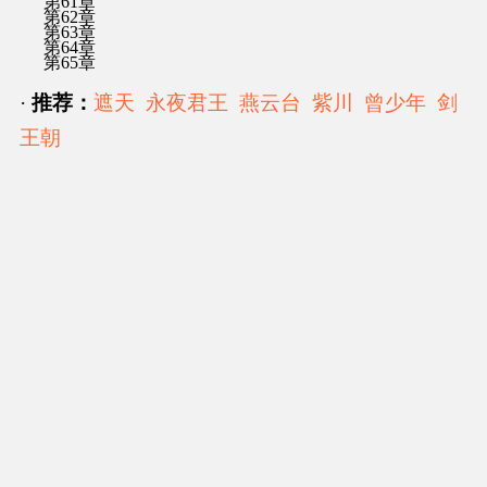
第61章
第62章
第63章
第64章
第65章
·
推荐：
遮天
永夜君王
燕云台
紫川
曾少年
剑
王朝