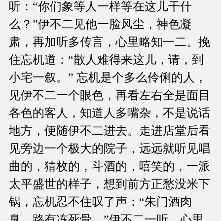
听：“你们象等人一样等在这儿干什
么？”伊不二见他一脸风尘，神色凝
肃，再加听多传言，心里略知一二。挽
住忘机道：“散人难得来这儿，请，到
小宅一叙。” 忘机是个多么伶俐的人，
见伊不二一个眼色，再看左右全是面目
各色的客人，知道人多嘴杂，不是说话
地方，便随伊不二进去。走进店堂后看
见旁边一个极大的院子，远远就听见唱
曲的，猜枚的，斗酒的，嘻笑的，一派
太平盛世的样子，想到前方正愁没米下
锅，忘机忍不住叹了声：“朱门酒肉
臭，路有冻死骨。”伊不二一听，心里