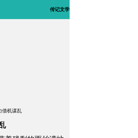
传记文学
力借机谋乱
乱