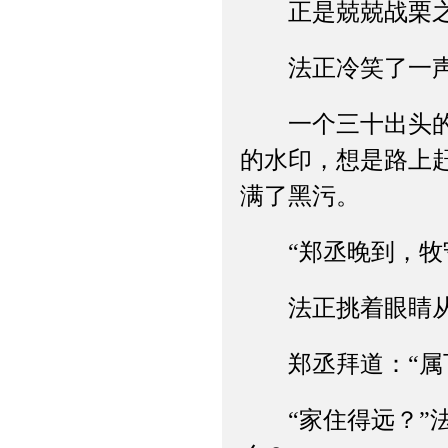
正是兢兢战栗之时
法正冷笑了一声：
一个三十出头的年
的水印，想是路上
满了黑污。
“郑丞晚到，牧守
法正挑着眼睛从上
郑丞拜道：“属下
“家住得远？”法