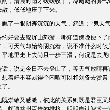
，清晨时雨才缓缓收了，冷飕飕的雾气
未散，低低地压了下来。
了一眼阴霾沉沉的天气，怨道：“鬼天气
好要去锦屏山郊游，哪知道傍晚便下了
了，可天气却始终阴沉着，说不准什么时候
，平地里走上去尚且一步三滑，何况是去爬
，说是今日不去登山了，等天气放晴再
，想着好不容易得个闲暇可以和刘备去赏景
灭了。
崇敬又感激，彼此的关系则既是君臣又
谬，颇遭益州臣僚的排挤，明明自认智术一