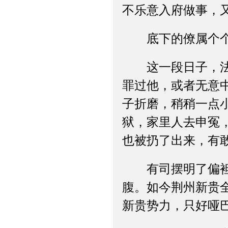
不乐意入府做事，
底下的僚属个个噤
这一段日子，法正
罪过他，或者无意
子折磨，稍稍一点
狱，家里人去申冤
也被扔了出来，有
有司摆明了偏袒法
腹。如今荆州新贵
新贵势力，只好哑