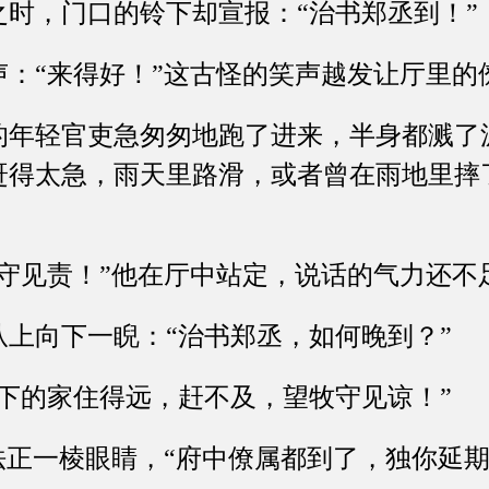
，门口的铃下却宣报：“治书郑丞到！”
“来得好！”这古怪的笑声越发让厅里的
轻官吏急匆匆地跑了进来，半身都溅了
赶得太急，雨天里路滑，或者曾在雨地里摔
见责！”他在厅中站定，说话的气力还不
向下一睨：“治书郑丞，如何晚到？”
的家住得远，赶不及，望牧守见谅！”
正一棱眼睛，“府中僚属都到了，独你延期