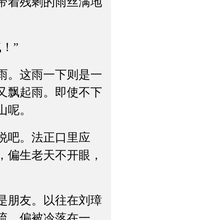
带着残剩的雨丝满地
！”
雨。这雨一下则是一
又飘起雨。即使不下
山呢。
说吧。法正口里应
，偏生老天不开眼，
是朋友。以往在刘璋
流，偏被冷落在一