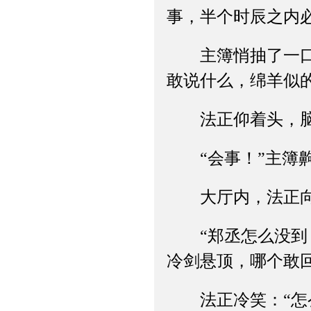
事，半个时辰之内
主簿悄抽了一口冷
敢说什么，绵羊似
法正仰着头，脑子
“会事！”主簿齁
大厅内，法正向西
“郑丞怎么没到？
冷剑悬顶，哪个敢
法正冷笑：“怎么