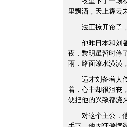
夜里下了一场秋雨
里飘洒，天上霾云
法正撩开帘子，瞧
他昨日本和刘备约
夜，黎明虽暂时停
雨，路面潦水潢潢
适才刘备着人传话
着，心中却很沮丧
硬把他的兴致都浇
对这个主公，他既
手下，他因狂傲悖