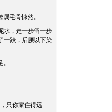
僚属毛骨悚然。
泥水，走一步留一步
了一跤，后腰以下染
足。
，只你家住得远