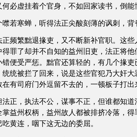
又何必虚挂着个官身，不如回家读书，倒能
若寒蝉，听得法正尖酸刻薄的讽刺，背
频繁黜退掾吏，又不断新补官职。这些
中得罪了却并不自知的益州旧吏，法正将他
小错便受严惩。黜官还算轻的，有几个掾吏
，统统被拦了回来，说是这些官犯乃大奸大
敢在有司府门外逗留不去的，一顿板子打出
正，执法不公，谋事不正，但谁都知道
全掌益州权柄，益州故人都被排挤冷落，得
巴吃黄连，咽下这无边的委屈。