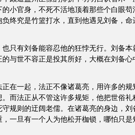
下的小官身，不死不活地顶着那些个白眼苟
抱负终究是竹篮打水，直到他遇见刘备，命
只有刘备能容忍他的狂悖无行。刘备本
正的与世不容正是投其所好，大概在刘备心
。
在一起，法正不像诸葛亮，用许多的规
想。而法正从不管这许多规矩，他把世俗礼
死守规则的迂阔老儒。在诸葛亮的身边，刘
重，一旦有一个人为他松开枷锁，哪怕只是