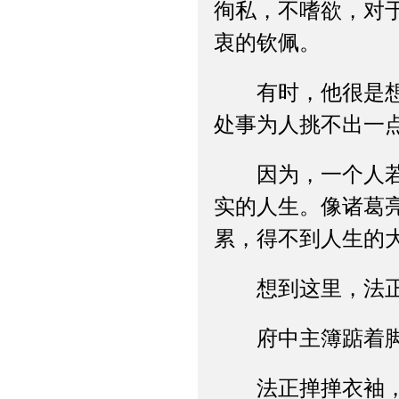
徇私，不嗜欲，对
衷的钦佩。
有时，他很是想不
处事为人挑不出一
因为，一个人若没
实的人生。像诸葛
累，得不到人生的
想到这里，法正生
府中主簿踮着脚尖
法正掸掸衣袖，漫