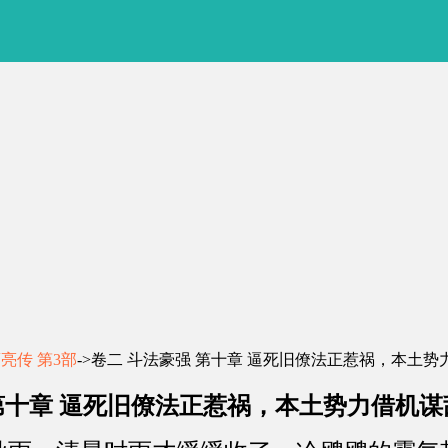
亮传 第3部
->卷二 斗法豪强 第十章 逼死旧僚法正惹祸，本土势
第十章 逼死旧僚法正惹祸，本土势力借机谋