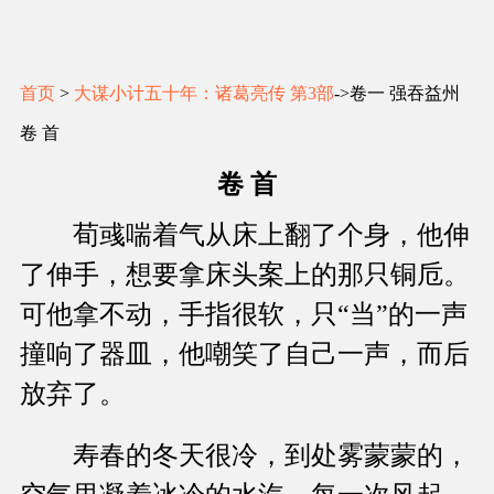
首页
>
大谋小计五十年：诸葛亮传 第3部
->卷一 强吞益州
卷 首
卷 首
荀彧喘着气从床上翻了个身，他伸
了伸手，想要拿床头案上的那只铜卮。
可他拿不动，手指很软，只“当”的一声
撞响了器皿，他嘲笑了自己一声，而后
放弃了。
寿春的冬天很冷，到处雾蒙蒙的，