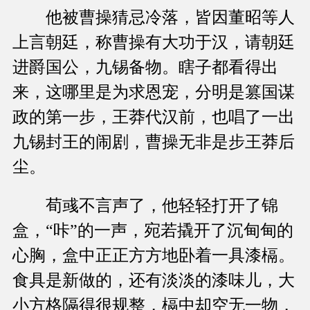
他被曹操猜忌冷落，皆因董昭等人
上言朝廷，称曹操有大功于汉，请朝廷
进爵国公，九锡备物。瞎子都看得出
来，这哪里是为求恩宠，分明是篡国谋
政的第一步，王莽代汉前，也唱了一出
九锡封王的闹剧，曹操无非是步王莽后
尘。
荀彧不言声了，他轻轻打开了锦
盒，“咔”的一声，宛若撬开了沉甸甸的
心胸，盒中正正方方地卧着一具漆槅。
食具是新做的，还有淡淡的漆味儿，大
小方格隔得很规整，槅中却空无一物，