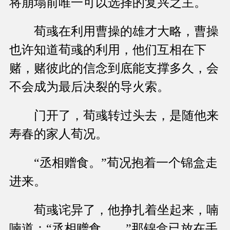
将崩塌前唯一可以选择的复兴之主。
荀彧在利用曹操的雄才大略，曹操
也许知道荀彧的利用，他们互相在下
赌，赌彼此的信念到底能支撑多久，会
不会成为最后决裂的导火索。
门开了，荀彧转过头去，是随他来
寿春的家人荀况。
“丞相赠食。”荀况抱着一个锦盒走
进来。
荀彧诧异了，他挣扎着坐起来，喃
喃道：“丞相赠食……”那锦盒已放在手