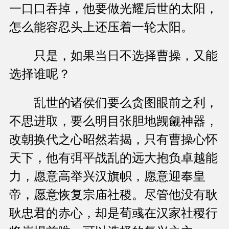
一口口吞掉，他要做光耀后世的太阳，
怎么能容忍头上还压着一轮太阳。
只是，如果当日不选择曹操，又能
选择谁呢？
乱世的诸侯们要么贪图眼前之利，
不思进取，要么明目张胆地觊觎神器，
改朝换代之心昭然若揭，只有曹操心怀
天下，他有弭平战乱的远大抱负卓越能
力，愿意高举兴汉旗帜，愿意迎奉皇
帝，愿意恢复宗庙社稷。尽管他没有耿
耿忠君的赤心，却是荀彧在汉家社稷行