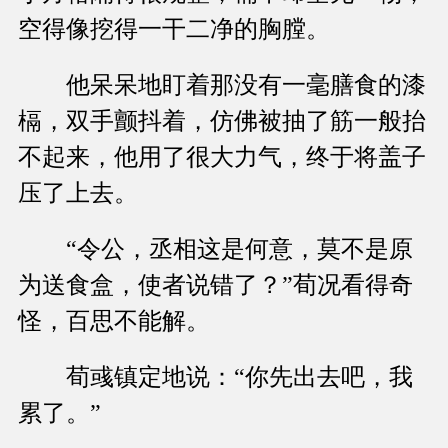
空得像挖得一干二净的胸膛。
他呆呆地盯着那没有一毫膳食的漆
槅，双手颤抖着，仿佛被抽了筋一般抬
不起来，他用了很大力气，终于将盖子
压了上去。
“令公，丞相这是何意，莫不是原
为送食盒，使者说错了？”荀况看得奇
怪，百思不能解。
荀彧镇定地说：“你先出去吧，我
累了。”