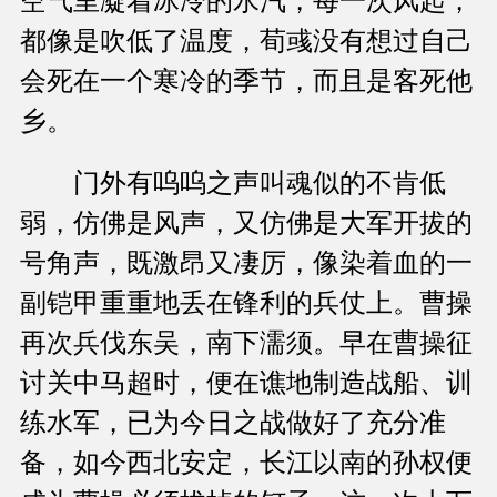
空气里凝着冰冷的水汽，每一次风起，
都像是吹低了温度，荀彧没有想过自己
会死在一个寒冷的季节，而且是客死他
乡。
门外有呜呜之声叫魂似的不肯低
弱，仿佛是风声，又仿佛是大军开拔的
号角声，既激昂又凄厉，像染着血的一
副铠甲重重地丢在锋利的兵仗上。曹操
再次兵伐东吴，南下濡须。早在曹操征
讨关中马超时，便在谯地制造战船、训
练水军，已为今日之战做好了充分准
备，如今西北安定，长江以南的孙权便