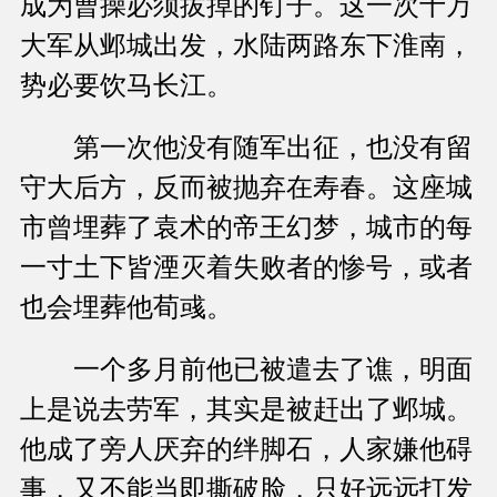
成为曹操必须拔掉的钉子。这一次十万
大军从邺城出发，水陆两路东下淮南，
势必要饮马长江。
第一次他没有随军出征，也没有留
守大后方，反而被抛弃在寿春。这座城
市曾埋葬了袁术的帝王幻梦，城市的每
一寸土下皆湮灭着失败者的惨号，或者
也会埋葬他荀彧。
一个多月前他已被遣去了谯，明面
上是说去劳军，其实是被赶出了邺城。
他成了旁人厌弃的绊脚石，人家嫌他碍
事，又不能当即撕破脸，只好远远打发