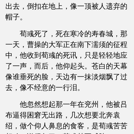
出去，倒扣在地上，像一顶被人遗弃的
帽子。
荀彧死了，死在寒冷的寿春城，那
一天，曹操的大军正在南下濡须的征程
中，他收到荀彧的死讯，只是轻轻地应
了一声，而后，他仰起头。苍白的天幕
像谁垂死的脸，天边有一抹淡烟飘了过
去，像不经意的一行泪。
他忽然想起那一年在兖州，他被吕
布逼得困窘无出路，几次想要北奔袁
绍，做个仰人鼻息的食客，是荀彧苦苦