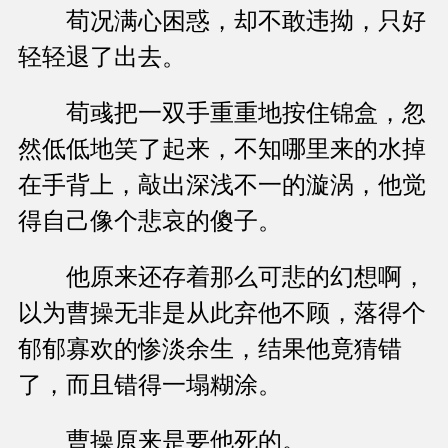
荀况满心困惑，却不敢违拗，只好
轻轻退了出去。
荀彧把一双手重重地按住锦盒，忽
然低低地笑了起来，不知哪里来的水掉
在手背上，敲出深浅不一的漩涡，他觉
得自己像个悲哀的傻子。
他原来还存着那么可悲的幻想啊，
以为曹操无非是从此弃他不顾，落得个
郁郁寡欢的惨淡余生，结果他竟猜错
了，而且错得一塌糊涂。
曹操原来是要他死的。