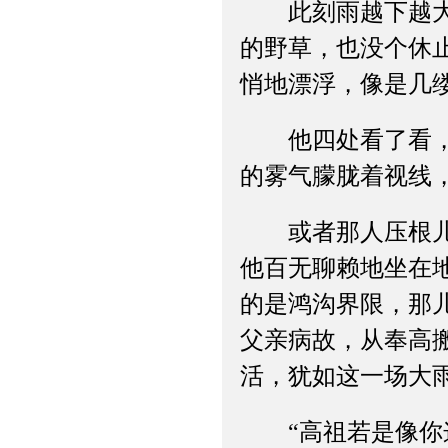
此刻雨越下越大，
的野草，也没个休
悄地漂浮，像是几
他四处看了看，雨
的雾气朦胧着视线
或者那人压根儿就
他百无聊赖地坐在
的是鸿沟界限，那
父亲病故，从奉高
活，犹如这一场大
“高祖若是像你这