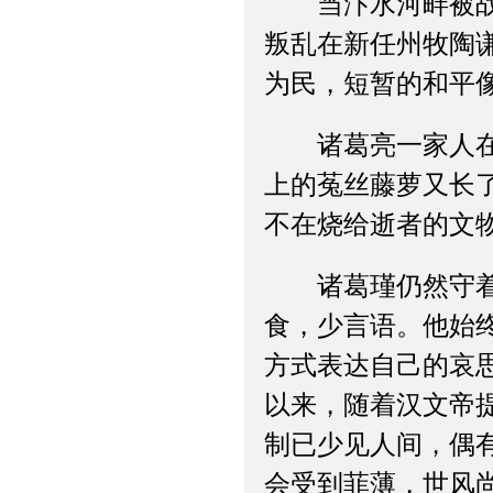
当汴水河畔被战争
叛乱在新任州牧陶
为民，短暂的和平
诸葛亮一家人在阳
上的菟丝藤萝又长
不在烧给逝者的文物
诸葛瑾仍然守着父
食，少言语。他始
方式表达自己的哀
以来，随着汉文帝
制已少见人间，偶
会受到菲薄，世风