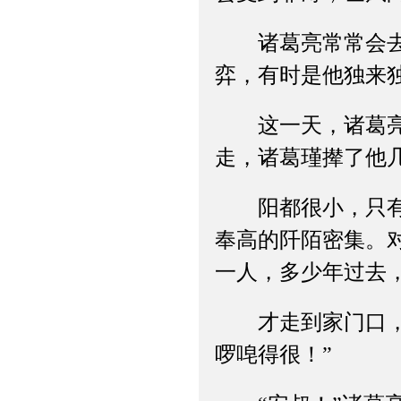
诸葛亮常常会去父
弈，有时是他独来
这一天，诸葛亮又
走，诸葛瑾撵了他
阳都很小，只有纵
奉高的阡陌密集。
一人，多少年过去
才走到家门口，却
啰唣得很！”