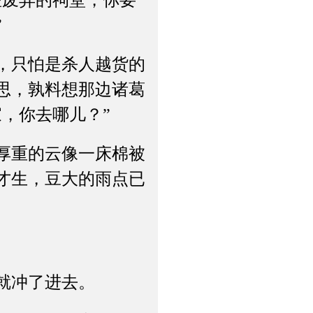
废弃的祠堂，你要
”
，只怕是杀人越货的
思，孰料想那边诸葛
，你去哪儿？”
厚重的云像一床棉被
才生，豆大的雨点已
就冲了进去。