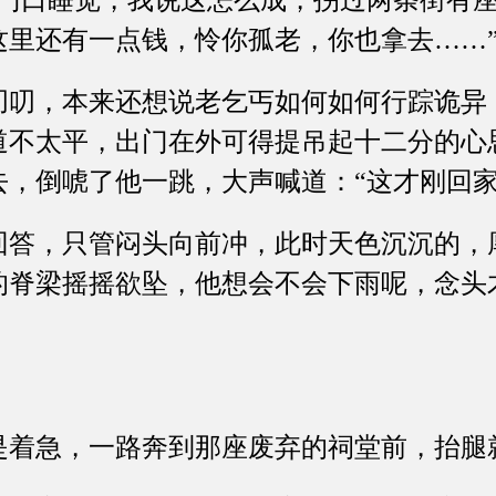
口睡觉，我说这怎么成，拐过两条街有座
这里还有一点钱，怜你孤老，你也拿去……
，本来还想说老乞丐如何如何行踪诡异
道不太平，出门在外可得提吊起十二分的心
去，倒唬了他一跳，大声喊道：“这才刚回家
，只管闷头向前冲，此时天色沉沉的，
的脊梁摇摇欲坠，他想会不会下雨呢，念头
急，一路奔到那座废弃的祠堂前，抬腿