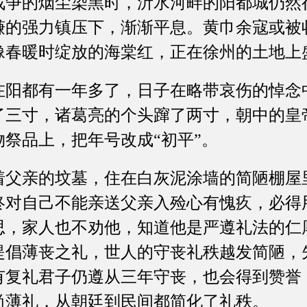
的烟尘染黑时，沂水河畔的阳都城仍然
谦的强力镇压下，渐渐平息。黄巾余寇或被
像春暖时绽放的海棠红，正在徐州的土地上
都有一年多了，日子在略带哀伤的悼念
了三寸，诸葛亮的个头蹿了两寸，朝中的皇
祭品上，把年号改成“初平”。
亲的坟墓，住在白灰泥涂墙的简陋棚屋
终对自己不能亲送父亲入殓心有愧疚，必得
思，家人也不劝他，知道他是严遵礼法的仁
提倡薄丧之礼，世人的守丧礼秩越发简陋，
有复礼君子仍遵从三年守丧，也会得到赞誉
尚薄礼，从朝廷到民间都简化了礼秩。