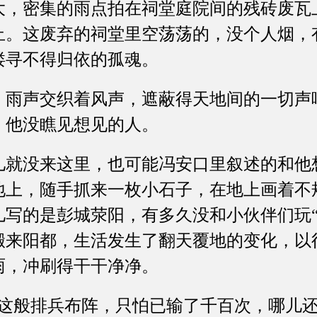
密集的雨点拍在祠堂庭院间的残砖废瓦
止。这废弃的祠堂里空荡荡的，没个人烟，
缕寻不得归依的孤魂。
声交织着风声，遮蔽得天地间的一切声
，他没瞧见想见的人。
没来这里，也可能冯安口里叙述的和他
地上，随手抓来一枚小石子，在地上画着不
儿写的是彭城荥阳，有多久没和小伙伴们玩“
搬来阳都，生活发生了翻天覆地的变化，以
雨，冲刷得干干净净。
般排兵布阵，只怕已输了千百次，哪儿还