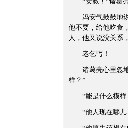
“安叔！”诸葛亮
冯安气鼓鼓地说：
他不要，给他吃食
人，他又说没关系
老乞丐！
诸葛亮心里忽地咯
样？”
“能是什么模样，
“他人现在哪儿