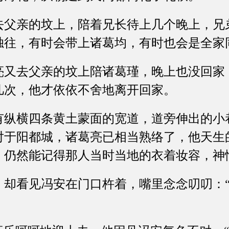
亲的坟上，陪着兄长待上几个晚上，兄
独往，有时会带上诸葛均，有时也会是全家
去父亲的坟上陪诸葛瑾，晚上也没回家
几次，他才依依不舍地离开回家。
横四条黄土蒙面的宽道，道旁伸出的小
对于阳都城，诸葛亮已相当熟络了，他天生
，仍然能记得那人当时当地的衣着妆容，神
看见冯安在门口杵着，嘴里念念叨叨：“