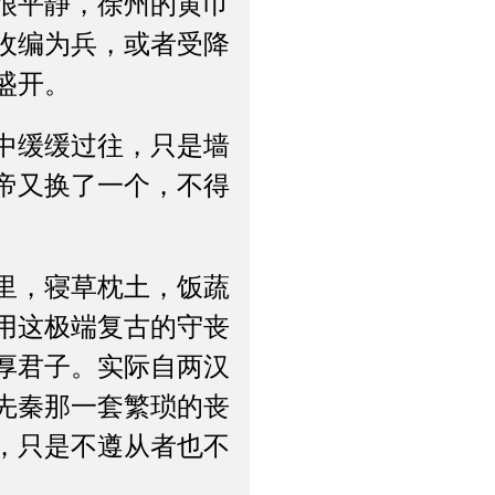
很平静，徐州的黄巾
收编为兵，或者受降
盛开。
中缓缓过往，只是墙
帝又换了一个，不得
里，寝草枕土，饭蔬
用这极端复古的守丧
厚君子。实际自两汉
先秦那一套繁琐的丧
，只是不遵从者也不