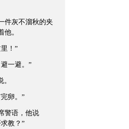
一件灰不溜秋的夹
着他。
里！”
避一避。”
说。
完卵。”
席警语，他说
求教？”