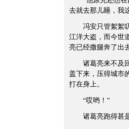
“他原先还想在门
去就去那儿睡，我
冯安只管絮絮叨叨
江洋大盗，而今世
亮已经撒腿奔了出
诸葛亮来不及回答
盖下来，压得城市
打在身上。
“哎哟！”
诸葛亮跑得甚是着