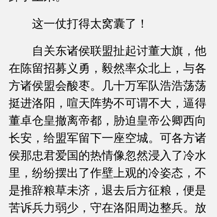
这一仗打得太窝囊了！
自关东诸侯联盟扯起讨董大旗，他
在陈留招募义勇，毅然率众北上，与各
方诸侯盟会酸枣。几十万军队浩浩荡荡
挺进洛阳，喧天阵势不可谓不大，逼得
董卓仓皇撤离帝都，胁迫皇帝公卿西向
长安，给盟军留下一座空城。可各方诸
侯那忠君爱国的热情像忽然浸入了冷水
里，纷纷摆出了作壁上观的冷姿态，不
是推辞粮草未济，退去后方征粮，便是
苦诉兵力弱少，守在洛阳周边整兵。放