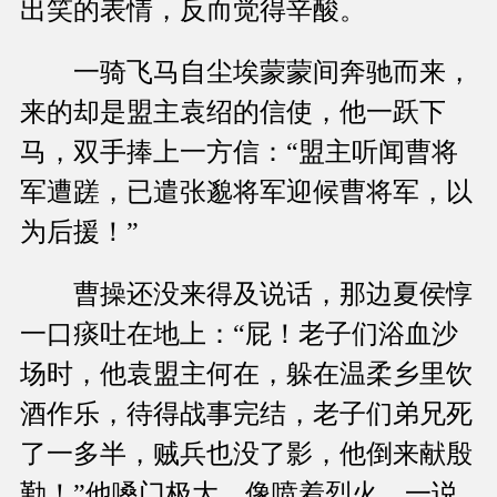
出笑的表情，反而觉得辛酸。
一骑飞马自尘埃蒙蒙间奔驰而来，
来的却是盟主袁绍的信使，他一跃下
马，双手捧上一方信：“盟主听闻曹将
军遭蹉，已遣张邈将军迎候曹将军，以
为后援！”
曹操还没来得及说话，那边夏侯惇
一口痰吐在地上：“屁！老子们浴血沙
场时，他袁盟主何在，躲在温柔乡里饮
酒作乐，待得战事完结，老子们弟兄死
了一多半，贼兵也没了影，他倒来献殷
勤！”他嗓门极大，像喷着烈火，一说