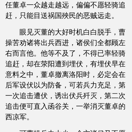
任董卓一众越走越远，偏偏不愿轻骑追
赶，只能目送祸国殃民的恶贼远走。
眼见灭董的大好时机白白脱手，曹
操苦劝诸将出兵西进，诸侯们全都顾左
右而言他。他等不及了，不得已率轻骑
追赶，却在荥阳遭到埋伏，有埋伏早在
意料之中，董卓撤离洛阳时，必定会在
后军设伏以为防备，可若兵力充足，第
一次追击遭伏，诱出伏兵歼灭，第二次
追击便可直入函谷关，一举消灭董卓的
西凉军。