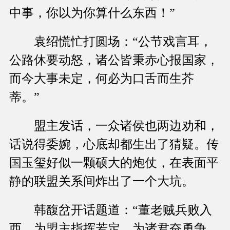
中事，你以为你算什么东西！”
袁绍慌忙打圆场：“公节戏言耳，
公路休要动怒，诸公皆秉赤心报国家，
而今大事未定，何必为口舌而生芥
蒂。”
盟主发话，一众诸侯也两边劝和，
话说得委婉，心底却都生出了猜疑。传
国玉玺好似一颗硕大的炮仗，在表面平
静的联盟关系间炸出了一个大坑。
韩馥岔开话题道：“董老贼兵败入
西，为盟主指挥若定，为诸君奋勇争