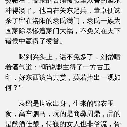
熨帖着，丧亲的苦痛被腹里浓香的酒水
冲得淡了。他自在关东起兵，董卓便诛
杀了留在洛阳的袁氏满门，袁氏一族为
国家除暴惨遭家门大祸，不免又在天下
诸侯中赢得了赞誉。
喝到兴头上，话不免多了，刘岱喷
着酒气道：“听说盟主得了一方古玉
印，好东西该当共赏，莫若捧出一观如
何？”
袁绍是世家出身，生来的锦衣玉
食，高车驷马，玩的是商彝周鼎，品的
是酌酒佳酿，侍寝的女人也非俗流，骨