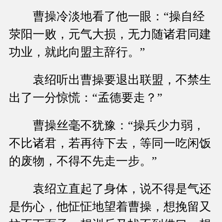
曹操冷淡地看了他一眼：“操自经
荥阳一败，元气大损，无力随诸君同建
功业，就此向盟主辞行。”
袁绍听出曹操要退出联盟，不禁生
出了一分惊慌：“孟德要走？”
曹操丝毫不犹豫：“操兵少力弱，
不比诸君，若再待下去，等同一吃闲饭
的废物，不得不先走一步。”
袁绍立直起了身体，说不得是气还
是伤心，他怔怔地望着曹操，想挽留又