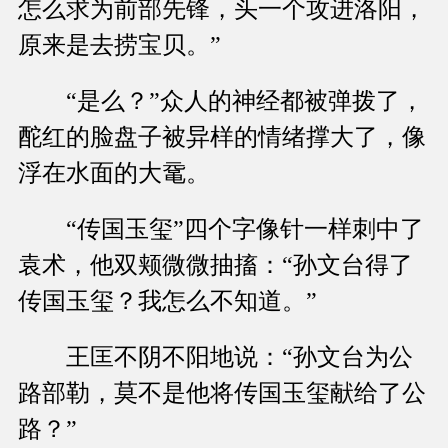
怎么求为前部先锋，头一个攻进洛阳，
原来是去捞宝贝。”
“是么？”众人的神经都被弹拨了，
酡红的脸盘子被异样的情绪撑大了，像
浮在水面的大鼋。
“传国玉玺”四个字像针一样刺中了
袁术，他双颊微微抽搐：“孙文台得了
传国玉玺？我怎么不知道。”
王匡不阴不阳地说：“孙文台为公
路部勒，莫不是他将传国玉玺献给了公
路？”