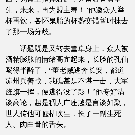
先，来来，再为盟主寿！”他邀众人举
杯再饮，各怀鬼胎的杯盏交错暂时抹去
了那一场分歧。
话题既是又转去董卓身上，众人被
酒精膨胀的情绪高亢起来，长脸的孔伷
喝得半醉了，“董老贼逃奔长安，都道
凉州兵善战，我瞧甚是不堪一击，大军
旌旗一挥，便逃得没了影！”他专好清
谈高论，越是稠人广座越是言谈如聚，
世人传他可嘘枯吹生，长了一副生死
人、肉白骨的舌头。