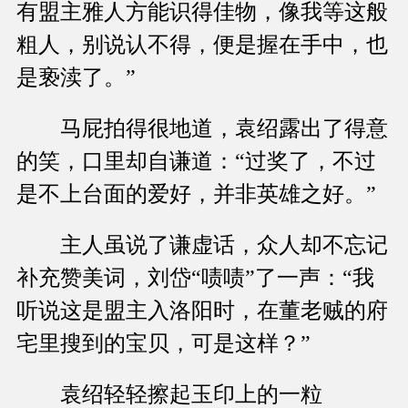
有盟主雅人方能识得佳物，像我等这般
粗人，别说认不得，便是握在手中，也
是亵渎了。”
马屁拍得很地道，袁绍露出了得意
的笑，口里却自谦道：“过奖了，不过
是不上台面的爱好，并非英雄之好。”
主人虽说了谦虚话，众人却不忘记
补充赞美词，刘岱“啧啧”了一声：“我
听说这是盟主入洛阳时，在董老贼的府
宅里搜到的宝贝，可是这样？”
袁绍轻轻擦起玉印上的一粒