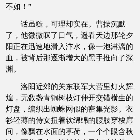
不如！”
话虽糙，可理却实在。曹操沉默
了，他微微叹了口气，遥看天边那轮夕
阳正在迅速地滑入汴水，像一泡淋漓的
血，被背后那逐渐增大的黑手推向了深
渊。
洛阳近郊的关东联军大营里灯火辉
煌，无数盏青铜树枝灯伸开交错横生的
灯盘，编织出蜘蛛网似的密集光影。衣
衫轻薄的侍女扭着软绵绵的腰肢穿梭席
间，像飘在水面的葶荷，一个个眼含秋