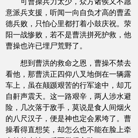
可曹操兵力太少，众方诸侯又不愿
意派兵支援，听闻一向自负才高的曹孟
德兵败，只怕心里都打着小鼓庆祝。荥
阳一战惨败，若不是曹洪拼死护救，他
曹操也许已埋尸荒野了。
想到曹洪的救命之恩，曹操不禁去
看他，那曹洪正四仰八叉地倒在一辆露
车上，虽在颠踬艰苦的行军途中，却兀
自鼾声震天。这一路艰辛，两人涉水避
险，几次落于敌手，莫说是食人间烟火
的八尺汉子，便是神也定会累垮了。曹
操看得直想笑，却怎么也不能在脸上牵