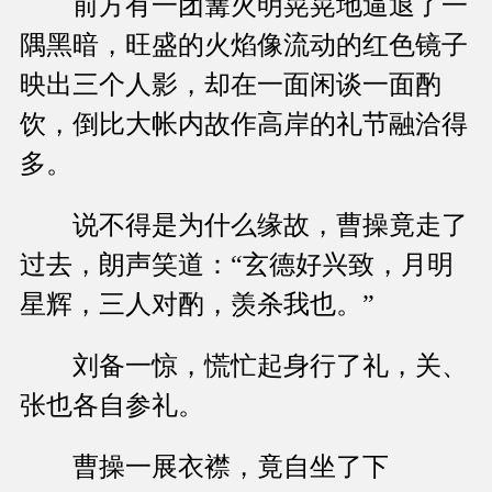
前方有一团篝火明晃晃地逼退了一
隅黑暗，旺盛的火焰像流动的红色镜子
映出三个人影，却在一面闲谈一面酌
饮，倒比大帐内故作高岸的礼节融洽得
多。
说不得是为什么缘故，曹操竟走了
过去，朗声笑道：“玄德好兴致，月明
星辉，三人对酌，羡杀我也。”
刘备一惊，慌忙起身行了礼，关、
张也各自参礼。
曹操一展衣襟，竟自坐了下