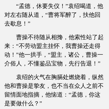
“孟德，休要失仪！”袁绍喝道，他
对左右随从道，“曹将军醉了，扶他回
去歇息！”
曹操不待随从相搀，他索性站了起
来：“不劳动盟主挂怀，我曹操还走得
动！”他一拱手，“盟主，诸公，曹操一
介俗人，不懂鉴品宝物，先行告退！”
袁绍的火气在胸膈处燃烧着，纵然
他和曹操是挚友，也不当在众人之前不
留情面地指摘，他恼道：“孟德，你这
是要做什么？”