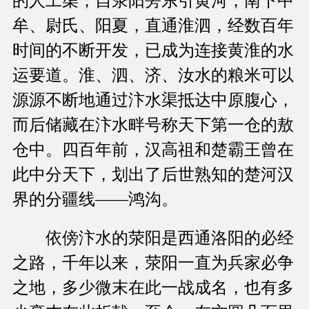
的人工渠，自荥阳旁东引黄河，南下中
牟、尉氏、阳夏，直通淮泗，经数百年
时间的不断开发，已成为连接黄淮的水
运要道。淮、泗、济、汝水的粮米可以
源源不断地通过汴水渠抵达中原腹心，
而后储藏在汴水畔号称天下第一仓的敖
仓中。四百年前，汉高祖和楚霸王曾在
此中分天下，划出了后世熟知的楚河汉
界的分疆线——鸿沟。
依傍汴水的荥阳是西通洛阳的必经
之路，千年以来，荥阳一直为兵家必争
之地，多少微末在此一战成名，也有多