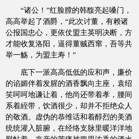
“诸公！”红脸膛的韩馥亮起嗓门，
高高举起了酒爵，“此次讨董，有赖诸
公报国忠心，更依仗盟主英明决断，方
才能收复洛阳，逼得董贼西窜，吾等共
举一觞，为盟主寿！”
底下一派高高低低的应和声，廉价
的谄媚伴着发腥的酒香飘向主座，袁绍
笑呵呵地谦让着，他尚还带着孝，腰间
系着絰带，饮酒很少，却并不拒绝众人
的敬酒。虚伪的恭维话和着醇烈的美酒
统统灌入脏腑，在经络支脉里暖洋洋地