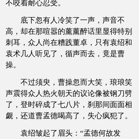
不咬着耐心忍受。
底下忽有人冷笑了一声，声音不
高，却在那喧嚣的薰薰醉话里显得特别
刺耳，众人尚在糟践董卓，只有袁绍和
袁术几人听见了，循声而去，竟是曹
操。
不过须臾，曹操忽而大笑，琅琅笑
声震得众人热火朝天的议论像被钢刀劈
了，登时碎成了七八片，刹那间面面相
觑，还道曹孟德喝高了，失心疯犯了。
袁绍皱起了眉头：“孟德何故发