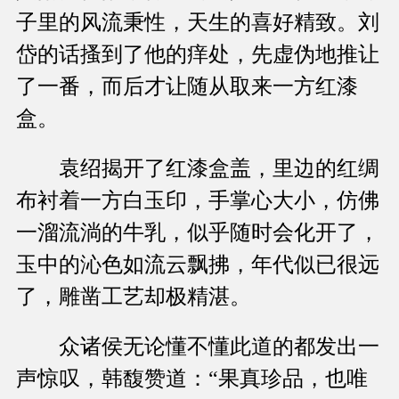
子里的风流秉性，天生的喜好精致。刘
岱的话搔到了他的痒处，先虚伪地推让
了一番，而后才让随从取来一方红漆
盒。
袁绍揭开了红漆盒盖，里边的红绸
布衬着一方白玉印，手掌心大小，仿佛
一溜流淌的牛乳，似乎随时会化开了，
玉中的沁色如流云飘拂，年代似已很远
了，雕凿工艺却极精湛。
众诸侯无论懂不懂此道的都发出一
声惊叹，韩馥赞道：“果真珍品，也唯