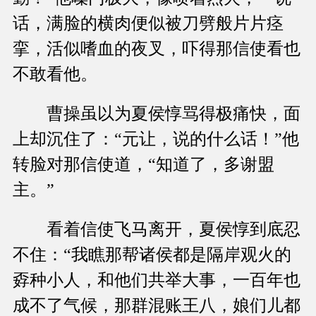
话，满脸的横肉便似被刀劈般片片痉
挛，活似嗜血的夜叉，吓得那信使看也
不敢看他。
曹操虽以为夏侯惇骂得极痛快，面
上却沉住了：“元让，说的什么话！”他
转脸对那信使道，“知道了，多谢盟
主。”
看着信使飞马离开，夏侯惇到底忍
不住：“我瞧那帮诸侯都是隔岸观火的
孬种小人，和他们共举大事，一百年也
成不了气候，那群混账王八，娘们儿都