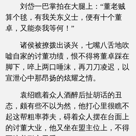
刘岱一巴掌拍在大腿上：“董老贼
算个毬，有我关东义士，便有十个董
卓，又能奈我等何！”
诸侯被撩拨出谈兴，七嘴八舌地吹
嘘自家的讨董功绩，恨不得将董卓踩在
脚下，啐上两口唾沫，再刀刀凌迟，以
宣泄心中那昂扬的炫耀之情。
袁绍瞧着众人酒醉后扯胡话的丑
态，颇有些不以为然，他打心里很瞧不
起这帮粗率莽夫，碍着众人摆在台面上
的讨董大业，他又坐在盟主位上，不得