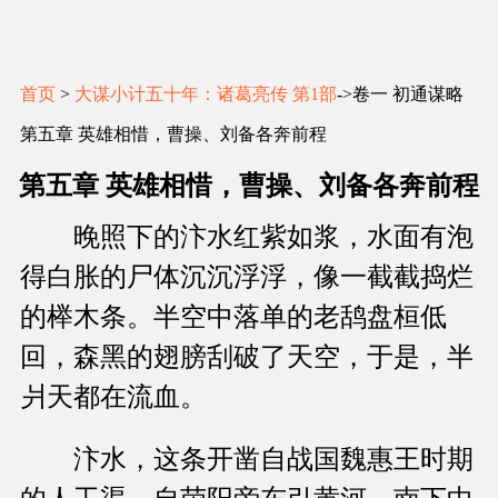
首页
>
大谋小计五十年：诸葛亮传 第1部
->卷一 初通谋略
第五章 英雄相惜，曹操、刘备各奔前程
第五章 英雄相惜，曹操、刘备各奔前程
晚照下的汴水红紫如浆，水面有泡
得白胀的尸体沉沉浮浮，像一截截捣烂
的榉木条。半空中落单的老鸹盘桓低
回，森黑的翅膀刮破了天空，于是，半
爿天都在流血。
汴水，这条开凿自战国魏惠王时期