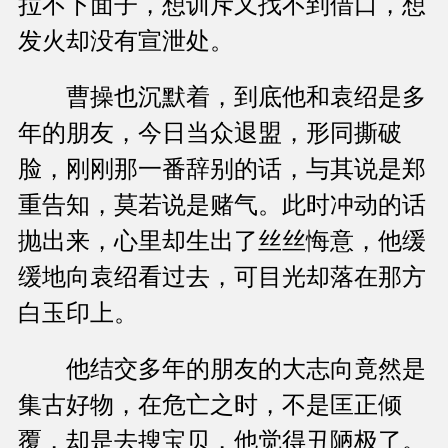
拉不下面子，想训斥又找不到借口，想
发火却没有宣泄处。
曹操也沉默着，到底他和袁绍是多
年的朋友，今日当众退盟，形同撕破
脸，刚刚那一番辞别的话，与其说是郑
重告知，莫若说是赌气。此时冲动的话
抛出来，心里却生出了丝丝悔意，他缓
缓地向袁绍看过去，可目光却落在那方
白玉印上。
他结交多年的朋友的大志向竟然是
集古好物，在危亡之时，不是匡正倾
覆，却是去搜宝贝，他觉得丑陋极了。