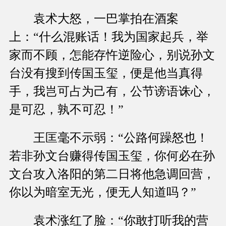
袁术大怒，一巴掌拍在酒案
上：“什么混账话！我为国家起兵，举
家而不顾，怎能存忤逆险心，别说孙文
台没有搜到传国玉玺，便是他当真得
手，我岂可占为己有，公节谤语诛心，
是可忍，孰不可忍！”
王匡毫不示弱：“公路何躁怒也！
若非孙文台赚得传国玉玺，你何必在孙
文台攻入洛阳的第二日将他急调回营，
你以为暗室无光，便无人知道吗？”
袁术涨红了脸：“你敢打听我的营