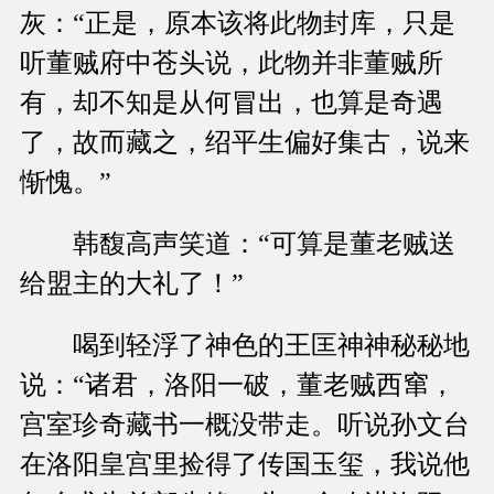
灰：“正是，原本该将此物封库，只是
听董贼府中苍头说，此物并非董贼所
有，却不知是从何冒出，也算是奇遇
了，故而藏之，绍平生偏好集古，说来
惭愧。”
韩馥高声笑道：“可算是董老贼送
给盟主的大礼了！”
喝到轻浮了神色的王匡神神秘秘地
说：“诸君，洛阳一破，董老贼西窜，
宫室珍奇藏书一概没带走。听说孙文台
在洛阳皇宫里捡得了传国玉玺，我说他