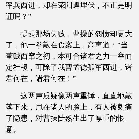
率兵西进，却在荥阳遭埋伏，不正是明
证吗？”
提起那场失败，曹操的怨愤却更大
了，他一拳敲在食案上，高声道：“当
董贼西窜之初，本可合诸君之力一举而
定社稷，可除了我曹孟德孤军西进，诸
君何在，诸君何在！”
这两声质疑像两声重锤，直直地敲
落下来，甩在诸人的脸上，有人被刺痛
了隐患，对曹操陡然生出了厚重的恨
意。