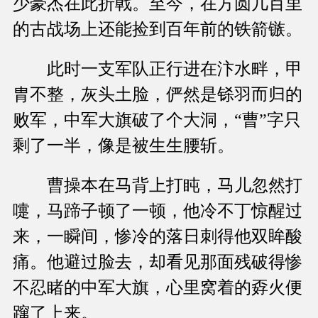
少豪杰在此折戟。至今，在方圆几百里
的古战场上还能捡到百年前的铁箭镞。
此时一支军队正行进在汴水畔，甲
胄不整，灰头土脸，俨然是铩羽而归的
败军，中军大旗破了个大洞，“曹”字只
剩了一半，像是被生生腰斩。
曹操本在马背上打盹，马儿忽然打
嚏，马蹄子顿了一顿，他冷不丁惊醒过
来，一瞬间，惨冷的落日刺得他双眸酸
痛。他避过脸去，却看见那面残破得惨
不忍睹的中军大旗，心里窝着的孬火便
蹿了上来。