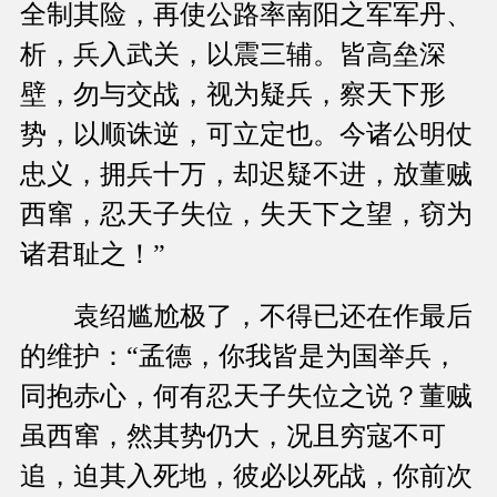
全制其险，再使公路率南阳之军军丹、
析，兵入武关，以震三辅。皆高垒深
壁，勿与交战，视为疑兵，察天下形
势，以顺诛逆，可立定也。今诸公明仗
忠义，拥兵十万，却迟疑不进，放董贼
西窜，忍天子失位，失天下之望，窃为
诸君耻之！”
袁绍尴尬极了，不得已还在作最后
的维护：“孟德，你我皆是为国举兵，
同抱赤心，何有忍天子失位之说？董贼
虽西窜，然其势仍大，况且穷寇不可
追，迫其入死地，彼必以死战，你前次