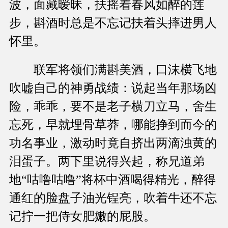
波，面藏暧昧，扶摇着春风如醉的莲
步，斟酒时总是不忘记扶着头摔进男人
怀里。
联军将领们满斟美酒，口沫横飞地
吹嘘自己的神勇战绩：说起当年那场凶
险，乖乖，要不是老子横刀立马，舍生
忘死，早就埋骨草莽，哪能挣到而今的
功名事业，激动时竟自挤出两滴浊黄的
泪蛋子。两下里说得兴起，称兄道弟
地“咕噜咕噜”将杯中酒喝得精光，醉得
通红的脸盘子油光锃亮，吹着牛还不忘
记拧一把侍女肥嫩的屁股。