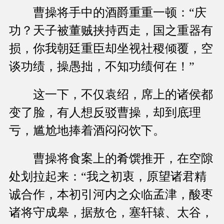
曹操将手中的酒爵重重一顿：“庆
功？天子被董贼挟持西走，国之重器有
损，你我朝廷重臣却坐视社稷倾覆，空
谈功绩，操愚拙，不知功绩何在！”
这一下，不仅袁绍，席上的诸侯都
变了脸，有人想反驳曹操，却到底理
亏，尴尬地捧着酒闷闷饮下。
曹操将食案上的肴馔推开，在空隙
处划拉起来：“我之初衷，原望诸君精
诚合作，本初引河内之众临孟津，酸枣
诸将守成皋，据敖仓，塞轩辕、太谷，