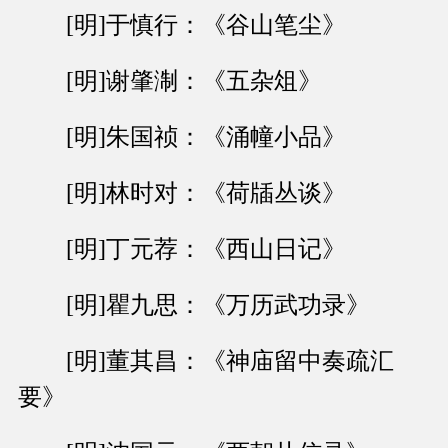
[明]于慎行：《谷山笔尘》
[明]谢肇淛：《五杂俎》
[明]朱国祯：《涌幢小品》
[明]林时对：《荷牐丛谈》
[明]丁元荐：《西山日记》
[明]瞿九思：《万历武功录》
[明]董其昌：《神庙留中奏疏汇
要》