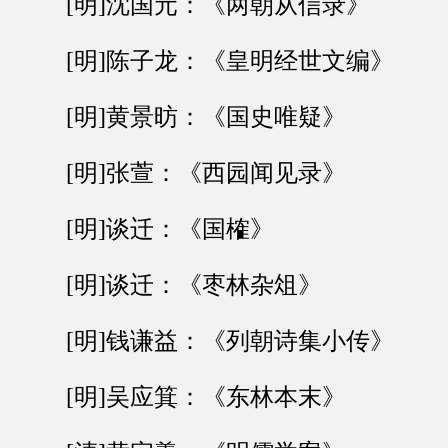
[明]沈国元：《两朝从信录》
[明]陈子龙：《皇明经世文编》
[明]黄景昉：《国史唯疑》
[明]张萱：《西园闻见录》
[明]谈迁：《国榷》
[明]谈迁：《枣林杂俎》
[明]钱谦益：《列朝诗集小传》
[明]吴应箕：《东林本末》