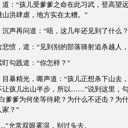
：“孩儿受爹爹之命在此习武，登高望远
遭山洪肆虐，地方实在太糟。”
声再问道：“唔，这几年还见到了什么？
愤，道：“见到别的部落骑射追杀越人，
勾践道：“你怎样？”
暴精光，嘶声道：“孩儿正想杀下山去，
不让孩儿出山半步，所以……”说到这里，
明白爹爹为何坐等待毙？为什么不还击？为
家？”
”允常双眼雾湿，别过头去。