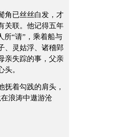
鬓角已丝丝白发，才
有关联。他记得五年
人所“请”，乘着船与
子、灵姑浮、诸稽郢
母亲失踪的事，父亲
心头。
他抚着勾践的肩头，
龙在浪涛中遨游沧