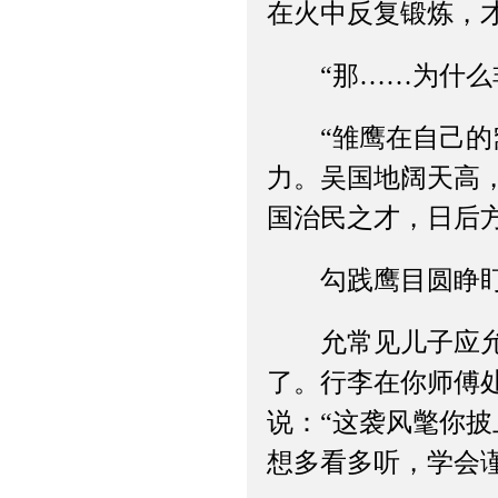
在火中反复锻炼，
“那……为什么非
“雏鹰在自己的窝
力。吴国地阔天高
国治民之才，日后
勾践鹰目圆睁盯着
允常见儿子应允，
了。行李在你师傅
说：“这袭风氅你
想多看多听，学会