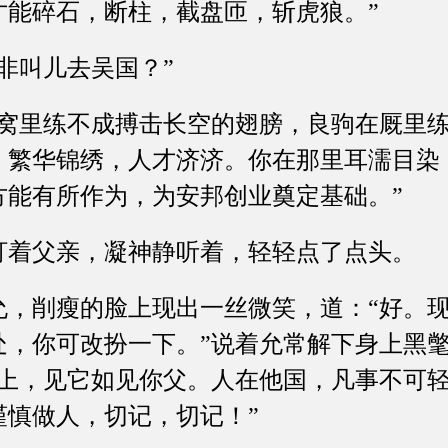
才能碎石，断柱，截盘匝，斩虎狼。”
叫儿去吴国？”
里练不成搏击长空的翅膀，良驹在厩里练
，繁华锦绣，人才济济。你在那里耳濡目染
方能有所作为，为安邦创业奠定基础。”
父亲，凝神静听着，轻轻点了点头。
削瘦的脸上现出一丝微笑，道：“好。现
处，你可改扮一下。”说着允常解下身上黑
披上，见它如见你父。人在他国，凡事不可
谨慎做人，切记，切记！”