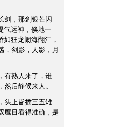
长剑，那剑银芒闪
提气运神，倏地一
矫如狂龙闹海翻江，
荡，剑影，人影，月
，有熟人来了，谁
，然后静候来人。
，头上皆插三五雉
双鹰目看得准确，是