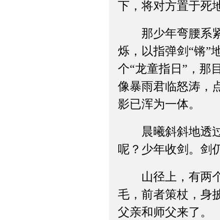
下，将对方置于死
那少年弯腰系紧足
烁，以指弹剑“锵
个“龙童指日”，
像暴雨君临怒涛，
影已浑为一体。
晨曦斜斜地透过树
呢？少年收剑。剑
山径上，有两个人
毛，前者策杖，身
父亲和师父来了。