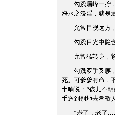
勾践眉峰一拧，道
海水之浸淫，就是
允常目视远方，沉
勾践目光中隐含悲
允常猛转身，紧盯
勾践双手叉腰，目
死。可爹爹有命，
半晌说：“孩儿不
手送到别地去孝敬人
“老了，老了……