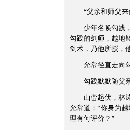
“父亲和师父来做
少年名唤勾践，越
勾践的剑师，越地
剑术，乃他所授，
允常径直走向勾践
勾践默默随父亲
山峦起伏，林涛阵
允常道：“你身为
理有何评价？”