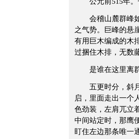
公元前515年。
会稽山麓群峰如戟
之气势。巨峰的悬
有用巨木编成的木
过捆住木排，无数
是谁在这里离群索
五更时分，斜月如
启，里面走出一个
色劲装，左肩兀立
中间站定时，那鹰
盯住左边那条唯一