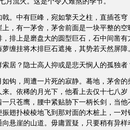
七月流火。这是个令人难熬的季节。
。中有巨峰，宛如擎天之柱，直插苍穹
崖上，有一茅舍，茅舍前面是一块平整的空
排，排上是磨盘大的圆型巨石，石中间凿有
藤萝缠挂将木排巨石遮掩，其势若天然屏障
居？隐士高人抑或是悲天悯人的孤独者
钩，周遭一片死的寂静。蓦地，茅舍的柴
人来。依稀的月光下，他看上去仅十七八岁
着一只苍鹰，腰中紧贴胁下一柄长剑，当他
便振翅扑棱棱地飞到那对面的木桩上，一对
通向悬崖的山道。毋庸置疑，只要稍有异样