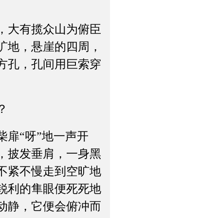
，大有揽众山为俯臣
旷地，悬崖的四周，
方孔，孔间用巨索穿
。
？
扉“呀”地一声开
，披发垂肩，一身黑
不紧不慢走到空旷地
锐利的隼眼便死死地
动静，它便会俯冲而