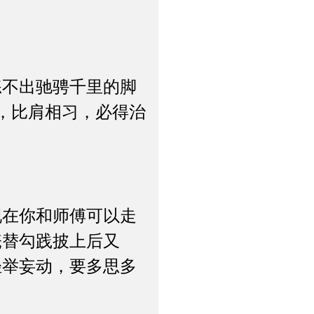
不出驰骋千里的脚
，比肩相习，必得治
在你和师傅可以走
氅替勾践披上后又
轻举妄动，要多思多