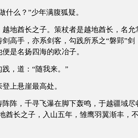
什么？”少年满腹狐疑。
地酋长之子。策杖者是越地酋长，名允
铸剑高手，亦系剑客，勾践所系之“磐郢”剑
他便是名扬四海的欧冶子。
，道：“随我来。”
登上悬崖最高处。
阵，千寻飞瀑在脚下轰鸣，于越疆域尽
越地酋长之子，入山五年，雏鹰羽翼渐丰，