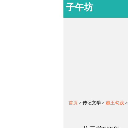
子午坊
首页
> 传记文学 >
越王勾践
>