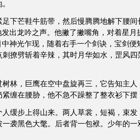
地。
下芒鞋牛筋带，然后慢腾腾地解下腰间
”地发出龙吟之声。他撇了撇嘴角，对着星月
那目中神光乍现，随着右手一个剑诀，宝剑便
点刺撩劈斩着辛辣，其时月华如水，罡风四
林，巨鹰在空中盘旋再三，它告知主人
仍紧缠在腰胁，他不急不躁整了整衣衫下摆
缓步上得山来。两人草裳，短褐，束发
披一袭黑色大氅。后者背一包袱。少年的一