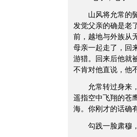
山风将允常的鬓发
发觉父亲的确是老
前，越地与外族从无
母亲一起走了，回
游猎。回来后他就
不肯对他直说，他
允常转过身来，此
遥指空中飞翔的苍
海。你刚才的话确
勾践一脸肃穆，问