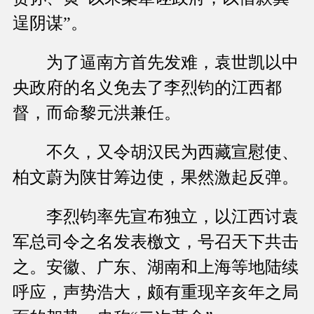
逞阴谋”。
为了逼南方首先发难，袁世凯以中
央政府的名义免去了李烈钧的江西都
督，而命黎元洪兼任。
不久，又令胡汉民为西藏宣慰使、
柏文蔚为陕甘筹边使，果然激起反弹。
李烈钧率先宣布独立，以江西讨袁
军总司令之名发表檄文，号召天下共击
之。安徽、广东、湖南和上海等地陆续
呼应，声势浩大，颇有重现辛亥年之局