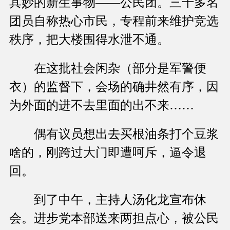
其妙的新生事物——公民团。三千多名
团员自称热心市民，专程前来维护竞选
秩序，把大楼围得水泄不通。
在这批社会闲杂（部分是军警便
衣）的监督下，会场的确井然有序，因
为外面的进不去里面的出不来……
偶有议员想出去买根油条打个豆浆
啥的，刚跨过大门即遭呵斥，逼令退
回。
到了中午，主持人汤化龙宣布休
会。进步党本部送来两担点心，被公民