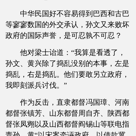
中华民国好不容易得到巴西和古巴
等寥寥数国的外交承认，孙文又来败坏
政府的国际声誉，是可忍孰不可忍？
他对梁士诒道：“我算是看透了，
孙文、黄兴除了捣乱没别的本事，左是
捣乱，右是捣乱。他们要敢另立政府，
我即刻派兵讨伐。”
作为反击，直隶都督冯国璋、河南
都督张镇芳、山东都督周自齐、陕西都
督张凤翙以及山西都督阎锡山等联电指
责孙、黄“以宋案牵诬政府，以借款冀