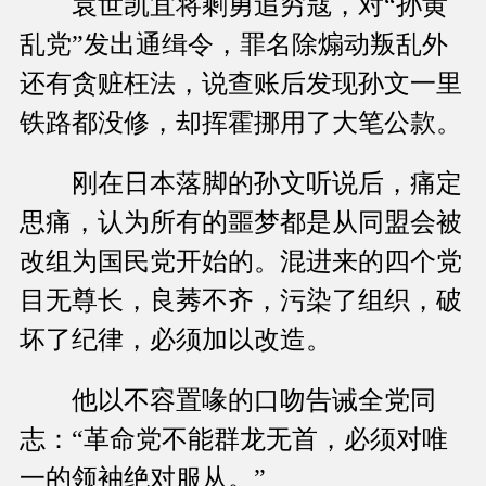
袁世凯宜将剩勇追穷寇，对“孙黄
乱党”发出通缉令，罪名除煽动叛乱外
还有贪赃枉法，说查账后发现孙文一里
铁路都没修，却挥霍挪用了大笔公款。
刚在日本落脚的孙文听说后，痛定
思痛，认为所有的噩梦都是从同盟会被
改组为国民党开始的。混进来的四个党
目无尊长，良莠不齐，污染了组织，破
坏了纪律，必须加以改造。
他以不容置喙的口吻告诫全党同
志：“革命党不能群龙无首，必须对唯
一的领袖绝对服从。”