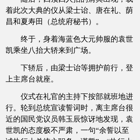
着此次大典的仪从梁士诒、唐在礼、荫
昌和夏寿田（总统府秘书）。
终于，身着海蓝色大元帅服的袁世
凯乘坐八抬大轿来到广场。
下轿后，由梁士诒等拥护前行，登
上主席台就座。
仪式在礼官的主持下按部就班地进
行。轮到总统宣读誓词时，离主席台很
近的国民党议员韩玉辰惊讶地发现，袁
世凯的态度极不严肃，一句“余誓以至