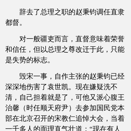
辞去了总理之职的赵秉钧调任直隶
都督。
对一般疆吏而言，直督意味着荣誉
和信任，但以总理之尊改迁于此，只能
是失势的标志。
毁宋一事，自作主张的赵秉钧已经
深深地伤害了袁世凯。现在嫌疑洗不
清，自己担着就是了，可他又派心腹王
治馨（时任顺天府尹）去参加国民党本
部在北京召开的宋教仁追悼大会，当着
一千多人的面理直气壮道：“现在有人