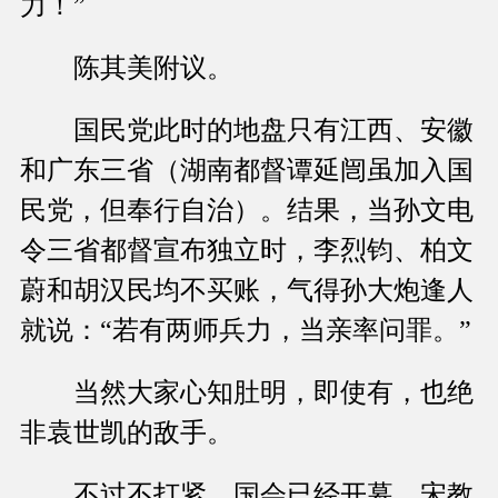
力！”
陈其美附议。
国民党此时的地盘只有江西、安徽
和广东三省（湖南都督谭延闿虽加入国
民党，但奉行自治）。结果，当孙文电
令三省都督宣布独立时，李烈钧、柏文
蔚和胡汉民均不买账，气得孙大炮逢人
就说：“若有两师兵力，当亲率问罪。”
当然大家心知肚明，即使有，也绝
非袁世凯的敌手。
不过不打紧，国会已经开幕，宋教