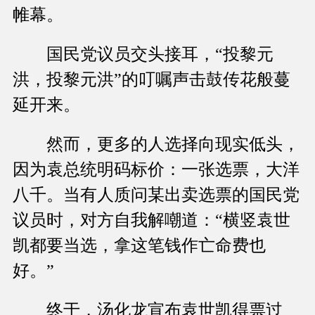
帷幕。
国民党议员交头接耳，“投黎元
洪，投黎元洪”的叮嘱声击鼓传花般蔓
延开来。
然而，更多的人选择向现实低头，
因为袁总统明码标价：一张选票，大洋
八千。当有人质问某出卖选票的国民党
议员时，对方自我解嘲道：“横竖袁世
凯都要当选，拿这笔钱作亡命费也
好。”
终于，汤化龙宣布袁世凯得票过