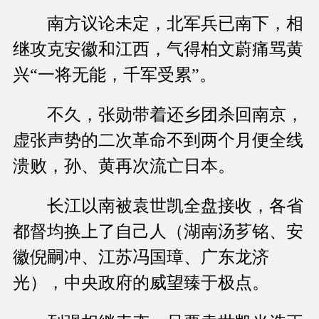
南方议论未定，北军兵已南下，相
继攻克安徽和江西，气得柏文蔚痛骂黄
兴“一将无能，千军受累”。
不久，张勋带着还乡团杀回南京，
虚张声势的二次革命不到两个月便全线
溃败，孙、黄再次流亡日本。
长江以南被袁世凯全盘接收，各省
都督均换上了自己人（湖南汤芗铭、安
徽倪嗣冲、江苏冯国璋、广东龙济
光），中央政府的威望臻于极点。