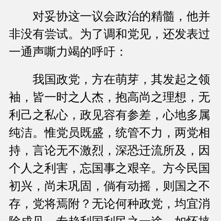
对妥协这一议会政治的精髓，他并
非没有尝试。为了调和党见，还发表过
一通声嘶力竭的呼吁：
我国政党，方在萌芽，其发起之领
袖，皆一时之人杰，抱高尚之理想，无
利己之私心，政见容有参差，心地多属
纯洁。惟党员既盛，统管不力，两党相
持，言论无不激烈，深恐迁流所及，因
个人之利害，忘国事之艰辛。方今民国
初兴，尚未巩固，倘有动摇，则国之不
存，党将焉附？无论何种政党，均宜消