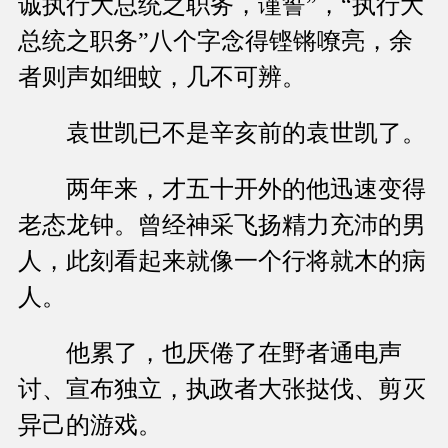
诚执行大总统之职务，谨誓”，“执行大
总统之职务”八个字念得铿锵嘹亮，余
者则声如细蚊，几不可辨。
袁世凯已不是辛亥前的袁世凯了。
两年来，才五十开外的他迅速变得
老态龙钟。曾经神采飞扬精力充沛的男
人，此刻看起来就像一个行将就木的病
人。
他累了，也厌倦了在野者通电声
讨、宣布独立，执政者大张挞伐、剪灭
异己的游戏。