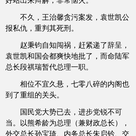
好站出来辩解，非常恼火。
不久，王治馨贪污案发，袁世凯公
报私仇，重判其死刑。
赵秉钧自知闯祸，赶紧递了辞呈，
袁世凯和国会都爽快地批了，而命陆军
总长段祺瑞暂代总理一职。
相位不宜久悬，七零八碎的内阁也
到了重组的关头。
国民党大势已去，进步党锐不可
当。以熊希龄为总理（兼财政总长），
外交总长孙宝琦、内务总长朱启钤、交