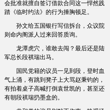
会批准就擅自签订借款合同这一悍然践
踏《临时约法》的行为捶胸顿足。
孙文给五国银行写信拆台，众议院
则命内阁派人过来回答质询。
龙潭虎穴，谁敢去闯？最后还是陆
军总长段祺瑞出马。
国民党籍的议员一见到段，登时血
气上涌，有跳到凳子上大骂赵秉钧的，
有拍着桌子高喊打倒袁世凯的，甚至还
有朝段祺瑞扔墨盒的。