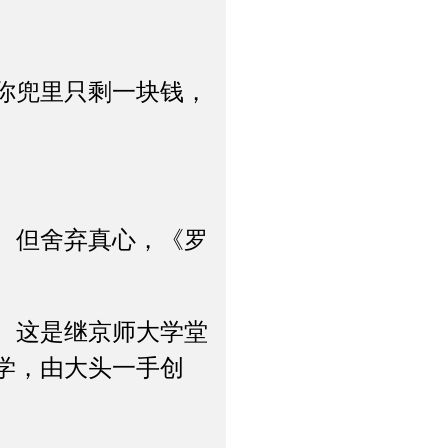
。
你兜里只剩一块钱，
。但舍弃真心，《罗
。这是继京师大学堂
学，由大头一手创