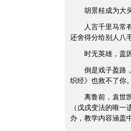
胡景桂成为大头的
人言千里马常有而
还舍得分给别人八
时无英雄，盖因
倒是戏子盈路，呈
织经》也救不了你
离鲁前，袁世凯又
（戊戌变法的唯一
办，教学内容涵盖