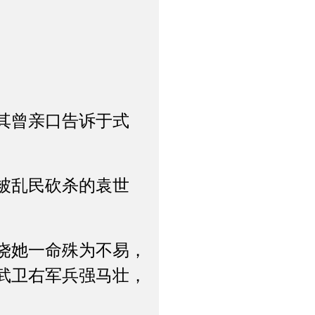
其曾亲口告诉于式
被乱民砍杀的袁世
饶她一命殊为不易，
武卫右军兵强马壮，