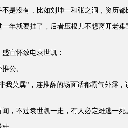
是没有，比如刘坤一和张之洞，资历都
年就要挂了，后者压根儿不想离开老巢
盛宣怀致电袁世凯：
推公。
我莫属”，连推辞的场面话都霸气外露，说
，不过袁世凯一走，有人必定难逃一死
桂。