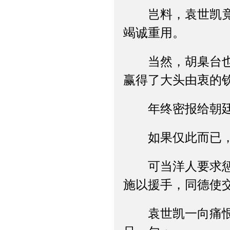
岂料，袁世凯竟主
竭诚重用。
当然，胡臬台也不
赢得了大头由衷的
年终密报给朝廷的
如果仅此而已，你
可当洋人要求惩办
施以援手，同德使
袁世凯一向痛恨主