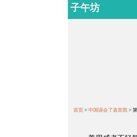
子午坊
首页
>
中国误会了袁世凯
> 