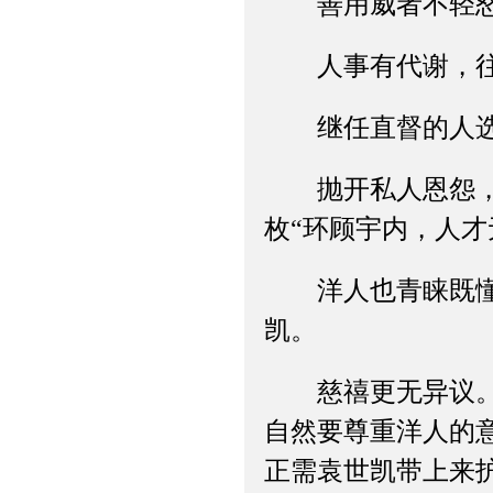
善用威者不轻怒
人事有代谢，往
继任直督的人选
抛开私人恩怨，李
枚“环顾宇内，人才
洋人也青睐既懂外
凯。
慈禧更无异议。一
自然要尊重洋人的
正需袁世凯带上来