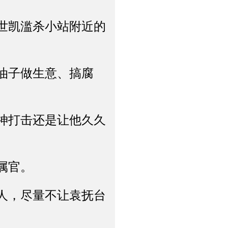
世凯滥杀小站附近的
油子做生意、搞腐
神打击还是让他久久
属官。
人，尽量不让袁抚台