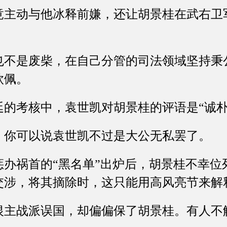
动与他冰释前嫌，还让胡景桂在武右卫
是废柴，在自己分管的司法领域坚持秉
钦佩。
考核中，袁世凯对胡景桂的评语是“诚朴
可以说袁世凯不过是大公无私罢了。
祸首的“黑名单”出炉后，胡景桂不幸位
交涉，将其摘除时，这只能用高风亮节来解
战派误国，却偏偏保了胡景桂。有人不