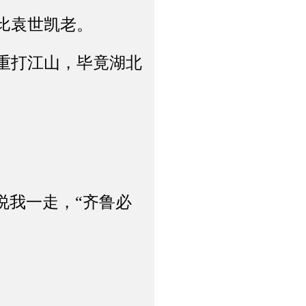
比袁世凯老。
重打江山，毕竟湖北
我一走，“齐鲁必
。