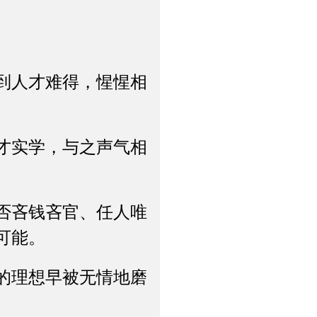
到人才难得，惺惺相
才实学，与之声气相
否吝钱吝官、任人唯
可能。
的理想早被无情地磨