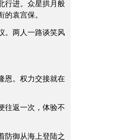
北行进。众星拱月般
衔的袁宫保。
仪。两人一路谈笑风
隆恩。权力交接就在
便往返一次，体验不
着防御从海上登陆之