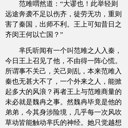
范雎喟然道：“大谬也！此举轻则
远途奔袭不足以伤齐，徒劳无功，重则
害了秦国，出师不利。王上可知昔日之
齐闵王何以亡国？”
芈氏听闻有一个叫范雎之人入秦，
今日王上召见了他，不由得一阵心慌。
所谓事不关己，关己则乱，本来范雎入
秦也无甚大不了，一个外来之人，能掀
起多大的风浪？再者王上与范雎商量的
未必就是魏冉之事。然魏冉毕竟是他的
弟弟，今其身涉险境，几乎每一次风吹
草动皆能触动芈氏的神经。她只觉越想