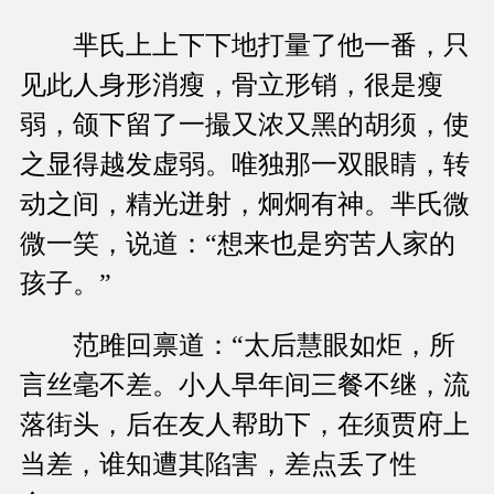
芈氏上上下下地打量了他一番，只
见此人身形消瘦，骨立形销，很是瘦
弱，颌下留了一撮又浓又黑的胡须，使
之显得越发虚弱。唯独那一双眼睛，转
动之间，精光迸射，炯炯有神。芈氏微
微一笑，说道：“想来也是穷苦人家的
孩子。”
范雎回禀道：“太后慧眼如炬，所
言丝毫不差。小人早年间三餐不继，流
落街头，后在友人帮助下，在须贾府上
当差，谁知遭其陷害，差点丢了性