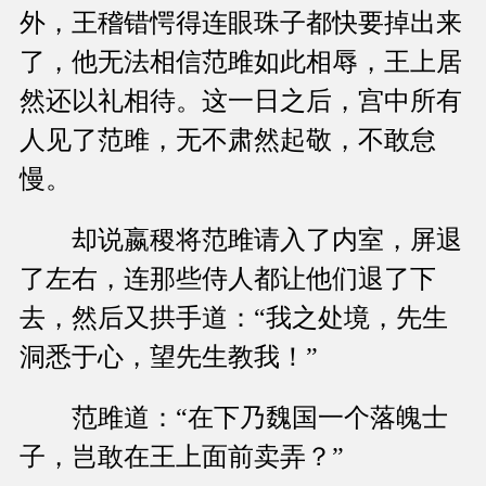
外，王稽错愕得连眼珠子都快要掉出来
了，他无法相信范雎如此相辱，王上居
然还以礼相待。这一日之后，宫中所有
人见了范雎，无不肃然起敬，不敢怠
慢。
却说嬴稷将范雎请入了内室，屏退
了左右，连那些侍人都让他们退了下
去，然后又拱手道：“我之处境，先生
洞悉于心，望先生教我！”
范雎道：“在下乃魏国一个落魄士
子，岂敢在王上面前卖弄？”