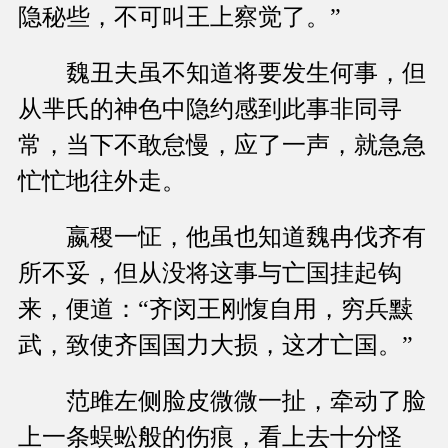
隐秘些，不可叫王上察觉了。”
魏丑夫虽不知道将要发生何事，但
从芈氏的神色中隐约感到此事非同寻
常，当下不敢怠慢，应了一声，就急急
忙忙地往外走。
嬴稷一怔，他虽也知道魏冉伐齐有
所不妥，但从没将这事与亡国挂起钩
来，便道：“齐闵王刚愎自用，穷兵黩
武，致使齐国国力大损，这才亡国。”
范雎左侧脸皮微微一扯，牵动了脸
上一条蜈蚣般的伤痕，看上去十分怪