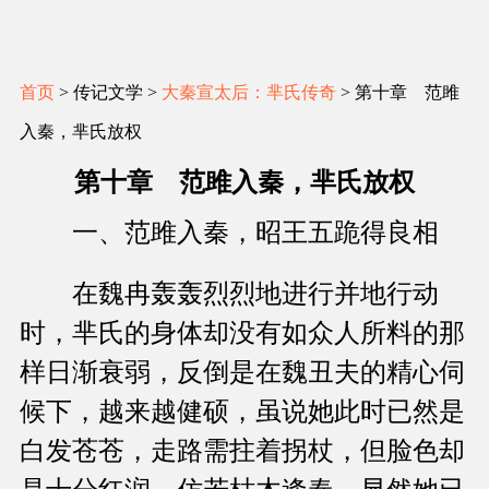
首页
> 传记文学 >
大秦宣太后：芈氏传奇
> 第十章 范雎
入秦，芈氏放权
第十章 范雎入秦，芈氏放权
一、范雎入秦，昭王五跪得良相
在魏冉轰轰烈烈地进行并地行动
时，芈氏的身体却没有如众人所料的那
样日渐衰弱，反倒是在魏丑夫的精心伺
候下，越来越健硕，虽说她此时已然是
白发苍苍，走路需拄着拐杖，但脸色却