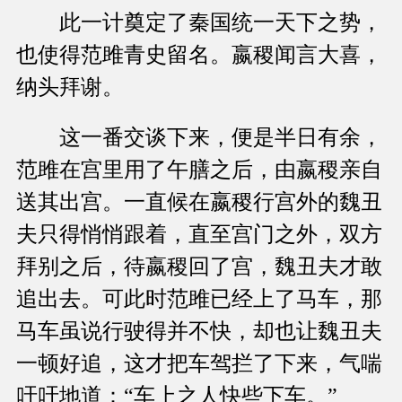
此一计奠定了秦国统一天下之势，
也使得范雎青史留名。嬴稷闻言大喜，
纳头拜谢。
这一番交谈下来，便是半日有余，
范雎在宫里用了午膳之后，由嬴稷亲自
送其出宫。一直候在嬴稷行宫外的魏丑
夫只得悄悄跟着，直至宫门之外，双方
拜别之后，待嬴稷回了宫，魏丑夫才敢
追出去。可此时范雎已经上了马车，那
马车虽说行驶得并不快，却也让魏丑夫
一顿好追，这才把车驾拦了下来，气喘
吁吁地道：“车上之人快些下车。”