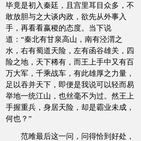
毕竟是初入秦廷，且宫里耳目众多，不
敢放胆与之大谈内政，欲先从外事入
手，再看看嬴稷的态度。当下说
道：“秦北有甘泉高山，南有泾渭之
水，右有蜀道天险，左有函谷雄关，四
险之地，天下稀有，而王上手中又有百
万大军，千乘战车，有此雄厚之力量，
足以吞并天下，即便是我说可以轻而易
举地一统江山，也丝毫不为过。然王上
手握重兵，身居天险，却是霸业未成，
何也？”
范雎最后这一问，问得恰到好处，