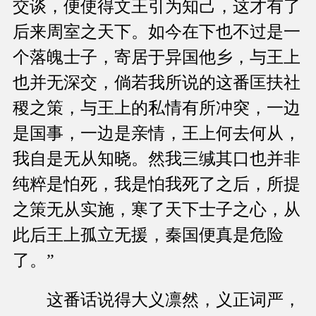
交谈，便使得文王引为知己，这才有了
后来周室之天下。如今在下也不过是一
个落魄士子，寄居于异国他乡，与王上
也并无深交，倘若我所说的这番匡扶社
稷之策，与王上的私情有所冲突，一边
是国事，一边是亲情，王上何去何从，
我自是无从知晓。然我三缄其口也并非
纯粹是怕死，我是怕我死了之后，所提
之策无从实施，寒了天下士子之心，从
此后王上孤立无援，秦国便真是危险
了。”
这番话说得大义凛然，义正词严，