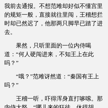
我前去通报。不想范雎却好似不懂宫里
的规矩一般，直接就往里闯，王稽想拦
时却已然迟了，他那两只脚早已踏了进
去。
果然，只听里面的一位内侍喝
道：“何人硬闯进来，不知王上在此
吗？”
“哦？”范雎讶然道：“秦国有王上
吗？”
王稽一听，吓得浑身直打哆嗦。那
内侍大怒，“哪儿来的狂徒，休得胡