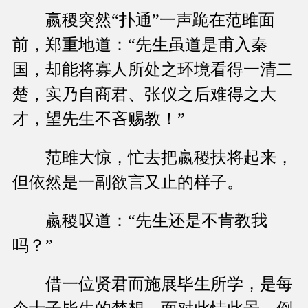
嬴稷突然“扑通”一声跪在范雎面
前，郑重地道：“先生虽道是甫入秦
国，却能将寡人所处之环境看得一清二
楚，实乃自商君、张仪之后难得之大
才，望先生不吝赐教！”
范雎大惊，忙去把嬴稷扶将起来，
但依然是一副欲言又止的样子。
嬴稷叹道：“先生还是不肯教我
吗？”
借一位贤君而施展毕生所学，是每