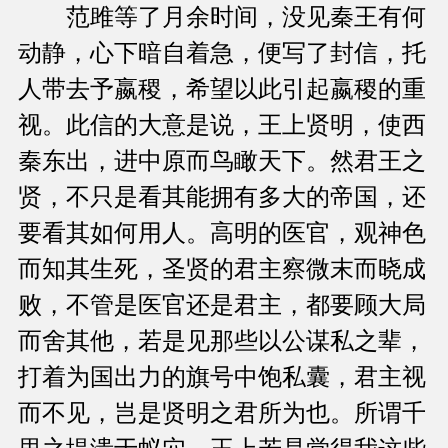
范雎等了月余时间，没见秦王有何
动静，心下暗自着急，便写了封信，托
人带去予嬴稷，希望以此引起嬴稷的重
视。此信的大意是说，王上贤明，使西
秦东出，进中原而鸟瞰天下。然君王之
贤，不只是看其能拥有多大的帝国，还
要看其如何用人。高明的医官，观神色
而知其生死，圣贤的君主察微末而晓成
败，不管是医官还是君主，都要顾大局
而舍其他，若是见那些以公谋私之辈，
打着为国出力的旗号中饱私囊，君主视
而不见，岂是贤明之君所为也。所谓千