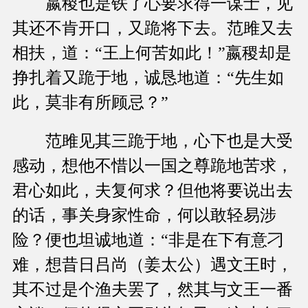
嬴稷也是铁了心要求得一谋士，见
其还不肯开口，又跪将下去。范雎又去
相扶，道：“王上何苦如此！”嬴稷却是
挣扎着又跪于地，诚恳地道：“先生如
此，莫非有所顾忌？”
范雎见其三跪于地，心下也是大受
感动，想他不惜以一国之尊跪地苦求，
君心如此，夫复何求？但他将要说出去
的话，事关身家性命，何以敢轻易涉
险？便也坦诚地道：“非是在下有意刁
难，想昔日吕尚（姜太公）遇文王时，
其不过是个渔夫罢了，然其与文王一番