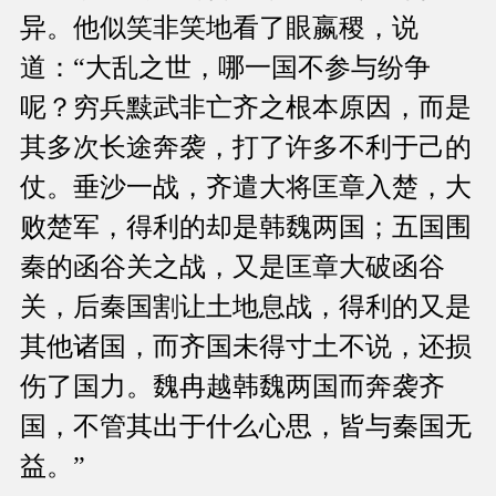
异。他似笑非笑地看了眼嬴稷，说
道：“大乱之世，哪一国不参与纷争
呢？穷兵黩武非亡齐之根本原因，而是
其多次长途奔袭，打了许多不利于己的
仗。垂沙一战，齐遣大将匡章入楚，大
败楚军，得利的却是韩魏两国；五国围
秦的函谷关之战，又是匡章大破函谷
关，后秦国割让土地息战，得利的又是
其他诸国，而齐国未得寸土不说，还损
伤了国力。魏冉越韩魏两国而奔袭齐
国，不管其出于什么心思，皆与秦国无
益。”