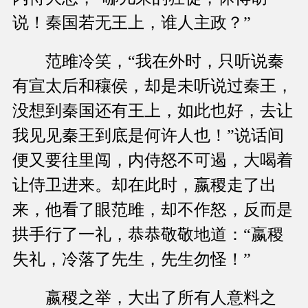
说！秦国若无王上，谁人主政？”
范雎冷笑，“我在外时，只听说秦
有宣太后和穰侯，却是未听说过秦王，
没想到秦国还有王上，如此也好，去让
我见见秦王到底是何许人也！”说话间
便又要往里闯，内侍怒不可遏，大喝着
让侍卫进来。却在此时，嬴稷走了出
来，他看了眼范雎，却不作怒，反而是
拱手行了一礼，恭恭敬敬地道：“嬴稷
失礼，冷落了先生，先生勿怪！”
嬴稷之举，大出了所有人意料之