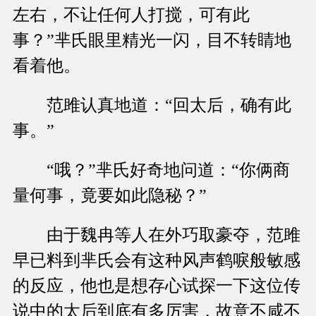
左右，不让任何人打搅，可有此
事？”芈氏眼里精光一闪，目不转睛地
看着他。
范雎认真地道：“回太后，确有此
事。”
“哦？”芈氏好奇地问道：“你俩商
量何事，竟要如此隐秘？”
由于魏冉等人在外巧取豪夺，范雎
早已料到芈氏会有这种风声鹤唳般敏感
的反应，他也是想存心试探一下这位传
说中的太后到底有多厉害，故意不咸不