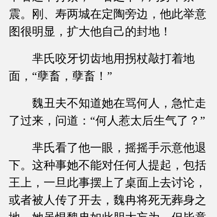
震。刚、寿两城在定陶旁边，他此举意
图很明显，扩大他自己的封地！
芈氏咬牙切齿地用拐杖敲打着地
面，“孽畜，孽畜！”
魏丑夫不知道她在骂何人，急忙走
了过来，问道：“何人惹太后生气了？”
芈氏看了他一眼，摇摇手示意他退
下。这种事她不能对任何人提起，包括
王上，一旦此事摆上了桌面上去讨论，
或者被人传了开去，魏冉将死无葬身之