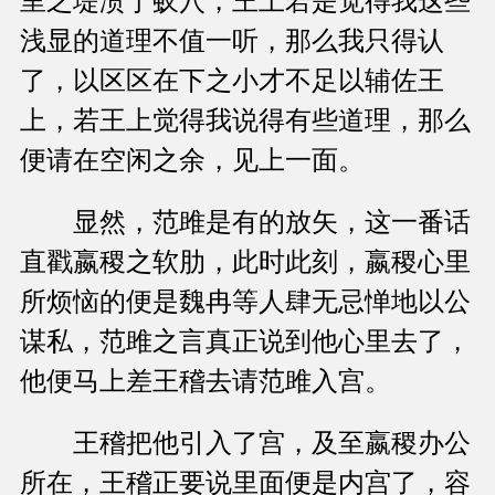
里之堤溃于蚁穴，王上若是觉得我这些
浅显的道理不值一听，那么我只得认
了，以区区在下之小才不足以辅佐王
上，若王上觉得我说得有些道理，那么
便请在空闲之余，见上一面。
显然，范雎是有的放矢，这一番话
直戳嬴稷之软肋，此时此刻，嬴稷心里
所烦恼的便是魏冉等人肆无忌惮地以公
谋私，范雎之言真正说到他心里去了，
他便马上差王稽去请范雎入宫。
王稽把他引入了宫，及至嬴稷办公
所在，王稽正要说里面便是内宫了，容