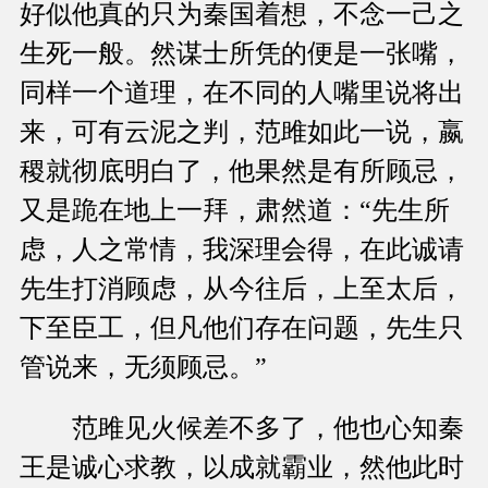
好似他真的只为秦国着想，不念一己之
生死一般。然谋士所凭的便是一张嘴，
同样一个道理，在不同的人嘴里说将出
来，可有云泥之判，范雎如此一说，嬴
稷就彻底明白了，他果然是有所顾忌，
又是跪在地上一拜，肃然道：“先生所
虑，人之常情，我深理会得，在此诚请
先生打消顾虑，从今往后，上至太后，
下至臣工，但凡他们存在问题，先生只
管说来，无须顾忌。”
范雎见火候差不多了，他也心知秦
王是诚心求教，以成就霸业，然他此时