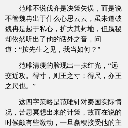
范雎不说伐齐是决策失误，而是说
不管魏冉出于什么心思云云，虽未道破
魏冉是起于私心，扩大其封地，但嬴稷
却依然听出了他的话外之音，问
道：“按先生之见，我当如何？”
范雎清瘦的脸现出一抹红光，“远
交近攻。得寸，则王之寸；得尺，亦王
之尺也。”
这四字策略是范雎针对秦国实际情
况，苦思冥想出来的计策，故而在说的
时候颇有些激动，一旦嬴稷接受他的主