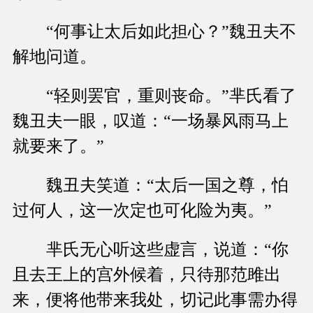
“何事让太后如此担心？”魏丑夫不
解地问道。
“轻则罢官，重则丧命。”芈氏看了
魏丑夫一眼，叹道：“一场暴风雨马上
就要来了。”
魏丑夫笑道：“太后一国之尊，怕
过何人，这一次定也可化险为夷。”
芈氏无心听这些虚言，说道：“你
且去王上的宫外候着，只待那范雎出
来，便将他带来我处，切记此事需办得