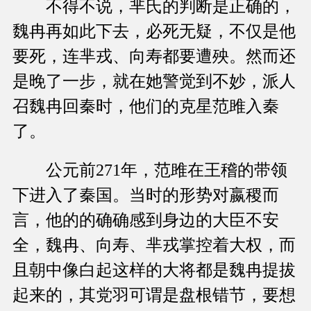
不得不说，芈氏的判断是正确的，
魏冉再如此下去，必死无疑，不仅是他
要死，连芈戎、向寿都要遭殃。然而还
是晚了一步，就在她警觉到不妙，派人
召魏冉回秦时，他们的克星范雎入秦
了。
公元前271年，范雎在王稽的带领
下进入了秦国。当时的形势对嬴稷而
言，他的的确确感到身边的大臣不安
全，魏冉、向寿、芈戎掌控着大权，而
且朝中像白起这样的大将都是魏冉提拔
起来的，其党羽可谓是盘根错节，要想