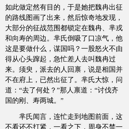
如此做定然有目的，于是她把魏冉出征
的路线图画了出来，然后惊奇地发现，
大部分的征战范围都锁定在魏冉、芈戎
和向寿的周边。芈氏倒吸了口凉气，他
这是要做什么，谋国吗？一股怒火不由
得从心头蹿起，急忙差人去叫魏冉过
来。须臾，派去的人回禀，说是相国并
不在府上，已然出征了。芈氏大惊，问
道：“去了何处？”那人禀道：“讨伐齐
国的刚、寿两城。”
芈氏闻言，连忙走到地图前面，这
不看还不打紧，一看之下，周身不禁一