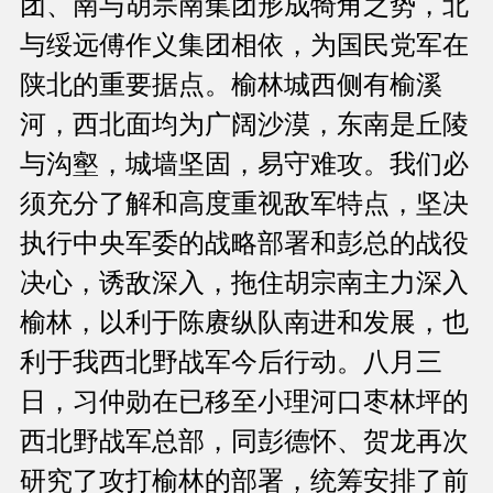
团、南与胡宗南集团形成犄角之势，北
与绥远傅作义集团相依，为国民党军在
陕北的重要据点。榆林城西侧有榆溪
河，西北面均为广阔沙漠，东南是丘陵
与沟壑，城墙坚固，易守难攻。我们必
须充分了解和高度重视敌军特点，坚决
执行中央军委的战略部署和彭总的战役
决心，诱敌深入，拖住胡宗南主力深入
榆林，以利于陈赓纵队南进和发展，也
利于我西北野战军今后行动。八月三
日，习仲勋在已移至小理河口枣林坪的
西北野战军总部，同彭德怀、贺龙再次
研究了攻打榆林的部署，统筹安排了前