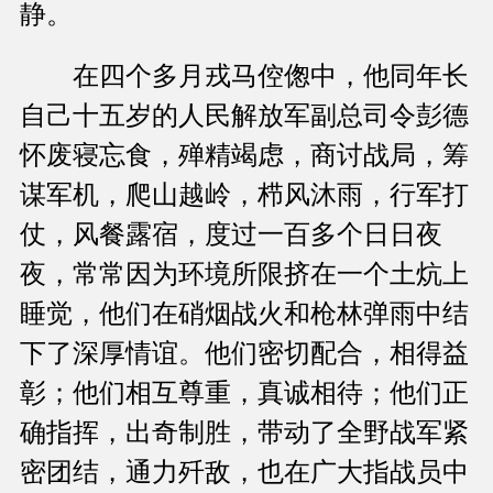
静。
在四个多月戎马倥偬中，他同年长
自己十五岁的人民解放军副总司令彭德
怀废寝忘食，殚精竭虑，商讨战局，筹
谋军机，爬山越岭，栉风沐雨，行军打
仗，风餐露宿，度过一百多个日日夜
夜，常常因为环境所限挤在一个土炕上
睡觉，他们在硝烟战火和枪林弹雨中结
下了深厚情谊。他们密切配合，相得益
彰；他们相互尊重，真诚相待；他们正
确指挥，出奇制胜，带动了全野战军紧
密团结，通力歼敌，也在广大指战员中