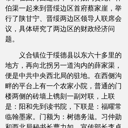
伯渠一起来到晋绥边区首府蔡家崖，举
行了陕甘宁、晋绥两边区领导人联席会
议，具体研究了两边区的财政经济问
题。
义合镇位于绥德县以东六十多里的
地方，再向北拐另一道沟内的薛家渠，
便是中共中央西北局的驻地。在西侧沟
畔的平台上有一个农家小院，普通的门
楼两侧的砖墙上镌刻一副对联，上联
是：阳和先到读书院，下联是：福曜常
临翰墨家。门额为：树德务滋。习仲勋
和西北局秘书长曹力如、宣传部长李卓