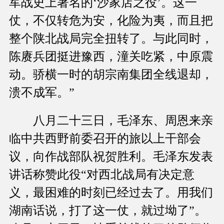
军战史上著名的‘沙家店之役’。这一
仗，不仅转危为安，化险为夷，而且把
整个陕北战局完全扭转了。与此同时，
陈赓兵团挺进豫西，潼关吃紧，中原震
动。骄横一时的胡宗南集团全线退却，
溃不成军。”
八月二十三日，毛泽东、周恩来亲
临中共西野前委召开的旅以上干部会
议，向作战部队祝贺胜利。毛泽东发表
讲话称赞此役“对西北战局有决定意
义，最困难的时刻已经过去了。用我们
湖南话说，打了这一仗，就过坳了”。