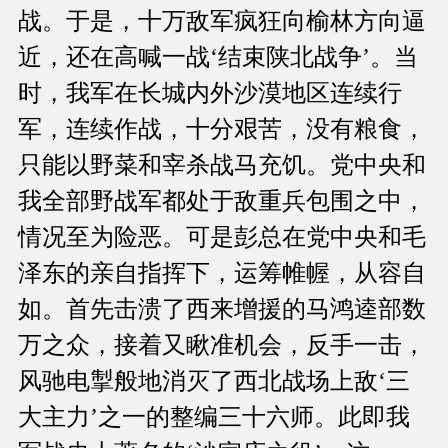
战。于是，十万敌军疯狂向榆林方向逼
近，还在高喊一战‘结束陕北战争’。当
时，我军在长城内外沙漠地区连续行
军，连续作战，十分艰苦，没有粮食，
只能以野菜和宰杀战马充饥。党中央和
我全部野战军都处于敌重兵包围之中，
情况至为险恶。可是彭总在党中央和毛
泽东的亲自指挥下，运筹帷幄，从容自
如。首先击溃了西来增援的马鸿逵部数
万之众，接着又瞅准机会，反手一击，
风驰电掣般地消灭了西北战场上敌‘三
大主力’之一的整编三十六师。此即我