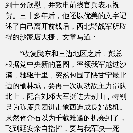
到十分欣慰，并致电前线官兵表示祝
贺。三十多年后，他还以优美的文字记
述了自己离开前线后，西北野战军所取
得的沙家店大捷。文章写道：
“收复陇东和三边地区之后，彭总
根据党中央新的意图，率领我军越过沙
漠，驰驱千里，突然包围了陕甘宁最北
边的榆林城，要再一次调动敌主力部队
北上，配合刘邓大军挺进大别山，特别
是为陈赓兵团进击豫西造成良好战机。
果然蒋介石以为千载难逢的机会到了，
飞到延安亲自指挥，要与我军决一死