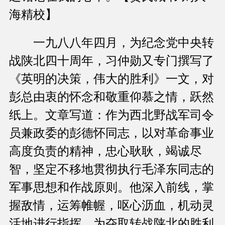
海精校】
一九八八年四月，为纪念党中央转
战陕北四十周年，习仲勋又专门撰写了
《英明的决策，伟大的胜利》一文，对
彭总由衷的怀念和敬重仰慕之情，跃然
纸上。文章写道：作为西北野战军司令
员兼政委的彭德怀同志，以对革命事业
高度负责的精神，忠心耿耿，竭诚尽
智，坚定不移地贯彻执行毛泽东同志的
军事思想和作战原则。他深入前线，掌
握敌情，运筹帷幄，呕心沥血，机动灵
活地进行指挥，为夺取转战陕北的胜利