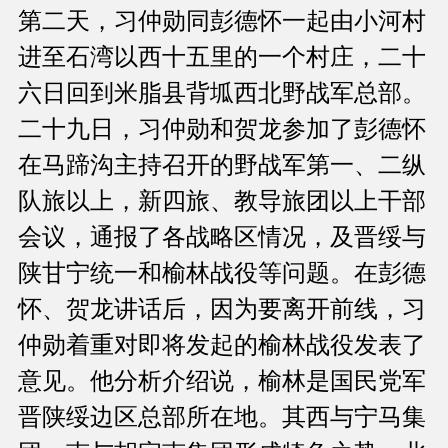
第二天，习仲勋同彭德怀一起由小河村
进至石湾以西十五里的一个村庄，二十
六日回到米脂县背坬西北野战军总部。
二十九日，习仲勋和贺龙参加了彭德怀
在马蹄沟主持召开的野战军第一、二纵
队旅以上，新四旅、教导旅团以上干部
会议，通报了各战略区情况，及晋绥与
陕甘宁统一和榆林战役等问题。在彭德
怀、贺龙讲话后，因为要离开前线，习
仲勋着重对即将发起的榆林战役发表了
意见。他分析介绍说，榆林是国民党军
晋陕绥边区总部所在地。其西与宁马集