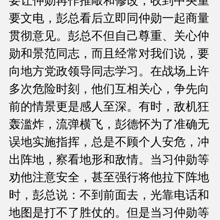
要让仲勋再作推敲和修改；收到中央重
要文电，彭总看后立即同仲勋一起商量
贯彻意见。彭总不但自己尊重、关心仲
勋和景范同志，而且经常对我们说，要
向地方党政领导同志学习。在战场上许
多次危险时刻，他们互相关心，争先向
前的情景更是感人至深。有时，敌机狂
轰滥炸，流弹横飞，彭德怀为了准确无
误地实施指挥，总是不顾个人安危，冲
出阵地，察看地形和敌情。当习仲勋等
劝他注意安全，甚至强行将他拉下阵地
时，彭总说：不到前面去，光靠电话和
地图是打不了胜仗的。但是当习仲勋等