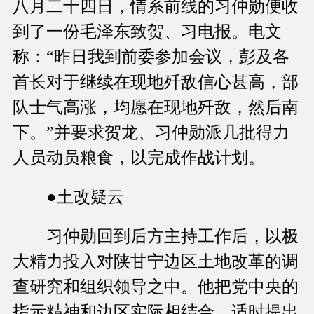
八月二十四日，情系前线的习仲勋便收
到了一份毛泽东致贺、习电报。电文
称：“昨日我到前委参加会议，彭及各
首长对于继续在现地歼敌信心甚高，部
队士气高涨，均愿在现地歼敌，然后南
下。”并要求贺龙、习仲勋派几批得力
人员动员粮食，以完成作战计划。
●土改疑云
习仲勋回到后方主持工作后，以极
大精力投入对陕甘宁边区土地改革的调
查研究和组织领导之中。他把党中央的
指示精神和边区实际相结合，适时提出