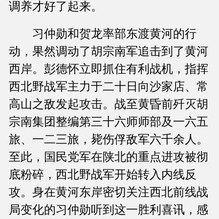
调养才好了起来。
习仲勋和贺龙率部东渡黄河的行
动，果然调动了胡宗南军追击到了黄河
西岸。彭德怀立即抓住有利战机，指挥
西北野战军主力于二十日向沙家店、常
高山之敌发起攻击。战至黄昏前歼灭胡
宗南集团整编第三十六师师部及一六五
旅、一二三旅，毙伤俘敌军六千余人。
至此，国民党军在陕北的重点进攻被彻
底粉碎，西北野战军开始转入内线反
攻。身在黄河东岸密切关注西北前线战
局变化的习仲勋听到这一胜利喜讯，感