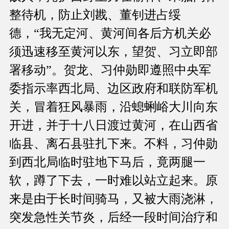
整待机，防止刘戡、董钊进占绥
德，“我无定河、黄河间各后方机关必
须迅速移至黄河以东，望贺、习立即部
署移动”。贺龙、习仲勋即遵照中央军
委指示率西北局、边区政府和联防军机
关，冒着狂风暴雨，沿螅蜊峪大川向东
开进，并于十八日渡过黄河，在山西省
临县、离石县驻扎下来。不料，习仲勋
到西北局临时驻地下马后，竟两腿一
软，蹲了下去，一时难以站立起来。原
来是由于长时间骑马，又被大雨浇淋，
突发急性关节炎，后经一段时间治疗和