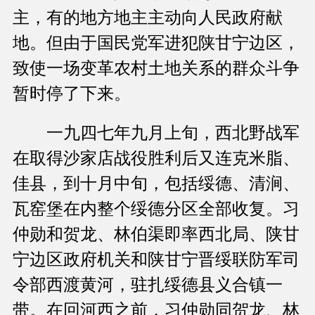
主，有的地方地主主动向人民政府献
地。但由于国民党军进犯陕甘宁边区，
致使一场变革农村土地关系的群众斗争
暂时停了下来。
一九四七年九月上旬，西北野战军
在取得沙家店战役胜利后又连克米脂、
佳县，到十月中旬，包括绥德、清涧、
瓦窑堡在内整个绥德分区全部收复。习
仲勋和贺龙、林伯渠即率西北局、陕甘
宁边区政府机关和陕甘宁晋绥联防军司
令部西渡黄河，驻扎绥德县义合镇一
带。在回河西之前，习仲勋同贺龙、林