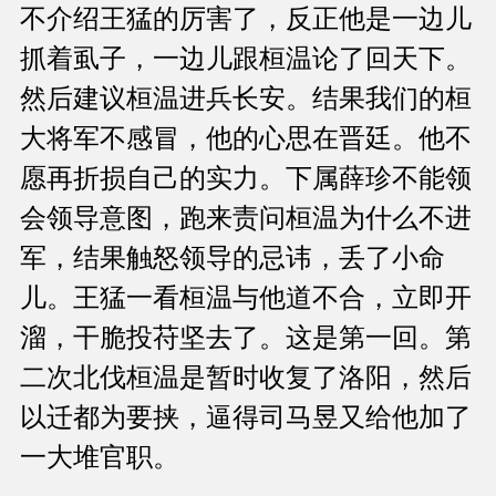
不介绍王猛的厉害了，反正他是一边儿
抓着虱子，一边儿跟桓温论了回天下。
然后建议桓温进兵长安。结果我们的桓
大将军不感冒，他的心思在晋廷。他不
愿再折损自己的实力。下属薛珍不能领
会领导意图，跑来责问桓温为什么不进
军，结果触怒领导的忌讳，丢了小命
儿。王猛一看桓温与他道不合，立即开
溜，干脆投苻坚去了。这是第一回。第
二次北伐桓温是暂时收复了洛阳，然后
以迁都为要挟，逼得司马昱又给他加了
一大堆官职。