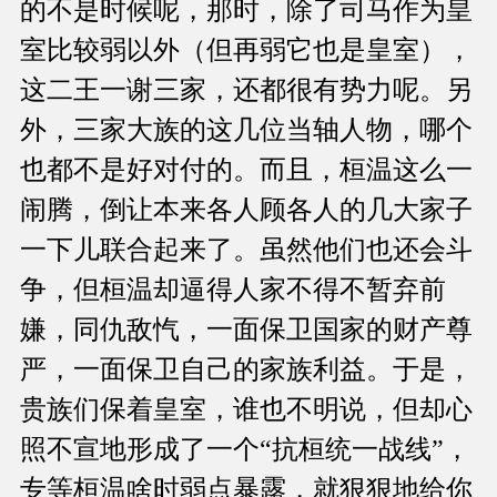
的不是时候呢，那时，除了司马作为皇
室比较弱以外（但再弱它也是皇室），
这二王一谢三家，还都很有势力呢。另
外，三家大族的这几位当轴人物，哪个
也都不是好对付的。而且，桓温这么一
闹腾，倒让本来各人顾各人的几大家子
一下儿联合起来了。虽然他们也还会斗
争，但桓温却逼得人家不得不暂弃前
嫌，同仇敌忾，一面保卫国家的财产尊
严，一面保卫自己的家族利益。于是，
贵族们保着皇室，谁也不明说，但却心
照不宣地形成了一个“抗桓统一战线”，
专等桓温啥时弱点暴露，就狠狠地给你