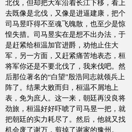
北伐，但却把大军沿着长江下移，看上
去既像是北伐，又像是进逼建康，把个
司马昱吓得不至魂飞魄散，也至少是惊
惶失措。司马昱实在是想不出办法，于
是赶紧给桓温加官进爵，劝他止住大
军，另一方面，又赶紧痛苦地表态，桓
将军你还是不要北伐了，我来伐吧。然
后那位著名的“白望”殷浩同志就领兵上
阵了。结果大败而归，桓温不屑地上
表，免为庶人。这一来，朝廷再没良将
劲旅，桓温好好吓唬了司马昱一把，就
把朝廷的实力耗尽了。然后，他就又找
机会废了谢万，剪掉了谢家的豫州。