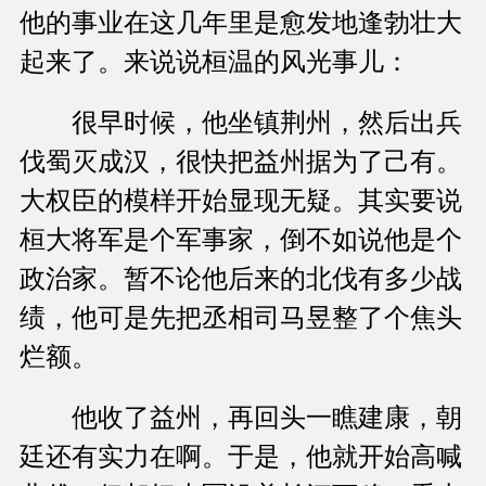
他的事业在这几年里是愈发地逢勃壮大
起来了。来说说桓温的风光事儿：
很早时候，他坐镇荆州，然后出兵
伐蜀灭成汉，很快把益州据为了己有。
大权臣的模样开始显现无疑。其实要说
桓大将军是个军事家，倒不如说他是个
政治家。暂不论他后来的北伐有多少战
绩，他可是先把丞相司马昱整了个焦头
烂额。
他收了益州，再回头一瞧建康，朝
廷还有实力在啊。于是，他就开始高喊