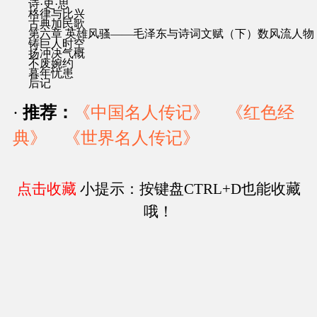
诗·史·思
格律与比兴
古典加民歌
第六章 英雄风骚——毛泽东与诗词文赋（下）数风流人物
铸巨人时空
扬冲决气概
不废婉约
暮年忧患
后记
·
推荐：
《中国名人传记》
《红色经
典》
《世界名人传记》
点击收藏
小提示：按键盘CTRL+D也能收藏
哦！