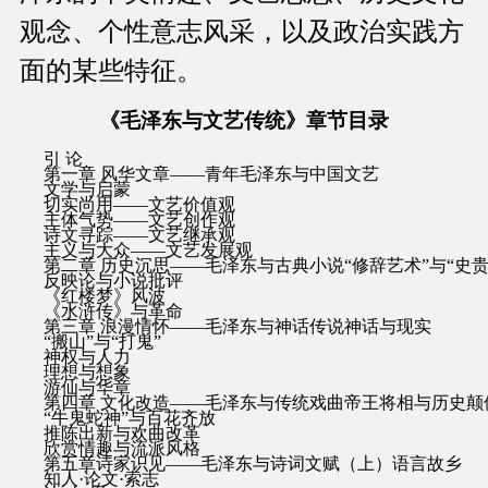
观念、个性意志风采，以及政治实践方
面的某些特征。
《毛泽东与文艺传统》章节目录
引 论
第一章 风华文章——青年毛泽东与中国文艺
文学与启蒙
切实尚用——文艺价值观
主体气势——文艺创作观
诗文寻踪——文艺继承观
主义与大众——文艺发展观
第二章 历史沉思——毛泽东与古典小说“修辞艺术”与“史贵
反映论与小说批评
《红楼梦》风波
《水浒传》与革命
第三章 浪漫情怀——毛泽东与神话传说神话与现实
“搬山”与“打鬼”
神权与人力
理想与想象
游仙与华章
第四章 文化改造——毛泽东与传统戏曲帝王将相与历史颠
“牛鬼蛇神”与百花齐放
推陈出新与欢曲改革
欣赏情趣与流派风格
第五章诗家识见——毛泽东与诗词文赋（上）语言故乡
知人·论文·索志